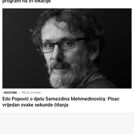
program na tri lokacije
/
KULTURA
I
PRIJE 3 DANA
Edo Popović o djelu Semezdina Mehmedinovića: Pisac
vrijedan svake sekunde čitanja