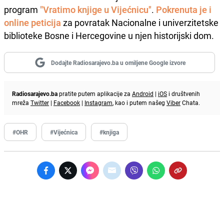
program
"Vratimo knjige u Vijećnicu"
.
Pokrenuta je i
online peticija
za povratak Nacionalne i univerzitetske
biblioteke Bosne i Hercegovine u njen historijski dom.
Dodajte Radiosarajevo.ba u omiljene Google izvore
Radiosarajevo.ba
pratite putem aplikacije za
Android
|
iOS
i društvenih
mreža
Twitter
|
Facebook
|
Instagram
, kao i putem našeg
Viber
Chata.
#OHR
#Vijećnica
#knjiga