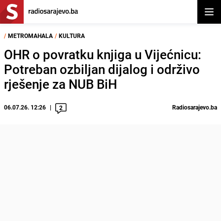
Otvor
/
METROMAHALA
/
KULTURA
OHR o povratku knjiga u Vijećnicu:
Potreban ozbiljan dijalog i održivo
rješenje za NUB BiH
06.07.26. 12:26
Radiosarajevo.ba
2