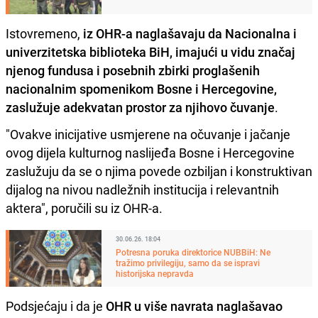
Istovremeno,
iz OHR-a naglašavaju da Nacionalna i
univerzitetska biblioteka BiH, imajući u vidu značaj
njenog fundusa i posebnih zbirki proglašenih
nacionalnim spomenikom Bosne i Hercegovine,
zaslužuje adekvatan prostor za njihovo čuvanje
.
"Ovakve inicijative usmjerene na očuvanje i jačanje
ovog dijela kulturnog naslijeđa Bosne i Hercegovine
zaslužuju da se o njima povede ozbiljan i konstruktivan
dijalog na nivou nadležnih institucija i relevantnih
aktera", poručili su iz OHR-a.
30.06.26. 18:04
Potresna poruka direktorice NUBBiH: Ne
tražimo privilegiju, samo da se ispravi
historijska nepravda
Podsjećaju i da je
OHR u više navrata naglašavao