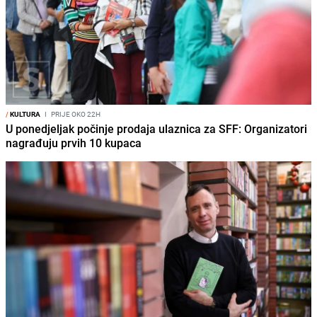
/
KULTURA
I
PRIJE OKO 22H
U ponedjeljak počinje prodaja ulaznica za SFF: Organizatori
nagrađuju prvih 10 kupaca