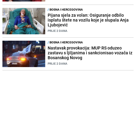
/
BOSNA I HERCEGOVINA
Pijana sjela za volan: Osiguranje odbilo
isplatu štete na vozilu koje je slupala Anja
Ljubojević
PRIJE 2 DANA
/
BOSNA I HERCEGOVINA
Nastavak provokacija: MUP RS oduzeo
zastavu s ljiljanima i sankcionisao vozača iz
Bosanskog Novog
PRIJE 2 DANA