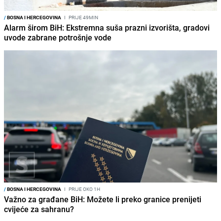
/
BOSNA I HERCEGOVINA
I
PRIJE 49MIN
Alarm širom BiH: Ekstremna suša prazni izvorišta, gradovi
uvode zabrane potrošnje vode
/
BOSNA I HERCEGOVINA
I
PRIJE OKO 1H
Važno za građane BiH: Možete li preko granice prenijeti
cvijeće za sahranu?