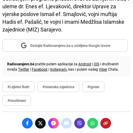
uleme dr. Enes ef. Ljevaković, direktor Uprave za
vjerske poslove Ismail ef. Smajlović, vojni muftija
Hadis ef. Pašalić, te vojni i imami Medžlisa Islamske
zajednice (MIZ) Sarajevo.
Dodajte Radiosarajevo.ba u omiljene Google izvore
Radiosarajevo.ba
pratite putem aplikacije za
Android
|
iOS
i društvenih
mreža
Twitter
|
Facebook
|
Instagram
, kao i putem našeg
Viber
Chata.
#Lejletul Bedr
#Islamska zajednica
#Igman
#muslimani