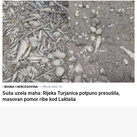
/
BOSNA I HERCEGOVINA
I
PRIJE OKO 1H
Suša uzela maha: Rijeka Turjanica potpuno presušila,
masovan pomor ribe kod Laktaša