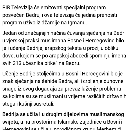
BIR Televizija će emitovati specijalni program
posvećen Bedru, i ova televizija će jedina prenositi
program uživo iz džamije na Igmanu.
Jedan od značajnijih načina čuvanja sjećanja na Bedr
u vjerskoj praksi muslimana Bosne i Hercegovine bilo
je i učenje Bedrije, arapskog teksta u prozi, u obliku
dove, u kojem se po arapskoj abecedi spominju imena
svih 313 učesnika bitke" na Bedru.
Učenje Bedrije stoljećima u Bosni i Hercegovini bio je
znak sjećanja na šehide Bedra, ali i crpljenje duhovne
snage iz ovog događaja za prevazilaženje problema
sa kojima su se muslimani u vrijeme različitih državnih
stega i kušnji susretali.
Bedrija se učila i u drugim dijelovima muslimanskog
svijeta
, a na prostorima Islamske zajednice u Bosni i
Hercegovini se učila u porodičnom krugu Merhemići,