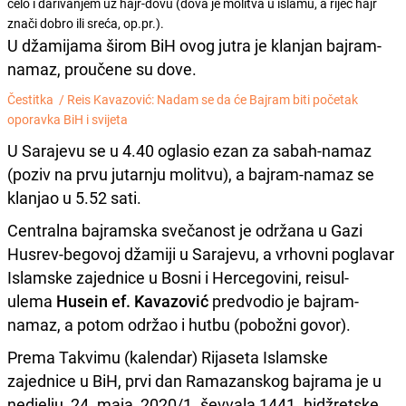
čelo i darivanjem uz hajr-dovu (dova je molitva u islamu, a riječ hajr
znači dobro ili sreća, op.pr.).
U džamijama širom BiH ovog jutra je klanjan bajram-
namaz, proučene su dove.
Čestitka /
Reis Kavazović: Nadam se da će Bajram biti početak
oporavka BiH i svijeta
U Sarajevu se u 4.40 oglasio ezan za sabah-namaz
(poziv na prvu jutarnju molitvu), a bajram-namaz se
klanjao u 5.52 sati.
Centralna bajramska svečanost je održana u Gazi
Husrev-begovoj džamiji u Sarajevu, a vrhovni poglavar
Islamske zajednice u Bosni i Hercegovini, reisul-
ulema
Husein ef. Kavazović
predvodio je bajram-
namaz, a potom održao i hutbu (pobožni govor).
Prema Takvimu (kalendar) Rijaseta Islamske
zajednice u BiH, prvi dan Ramazanskog bajrama je u
nedjelju, 24. maja, 2020/1. ševvala 1441. hidžretske