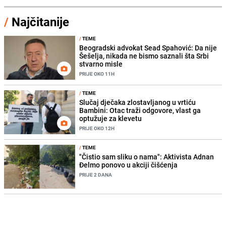
/
Najčitanije
/
TEME
Beogradski advokat Sead Spahović: Da nije
Šešelja, nikada ne bismo saznali šta Srbi
stvarno misle
PRIJE OKO 11H
/
TEME
Slučaj dječaka zlostavljanog u vrtiću
Bambini: Otac traži odgovore, vlast ga
optužuje za klevetu
PRIJE OKO 12H
/
TEME
"Čistio sam sliku o nama": Aktivista Adnan
Đelmo ponovo u akciji čišćenja
PRIJE 2 DANA