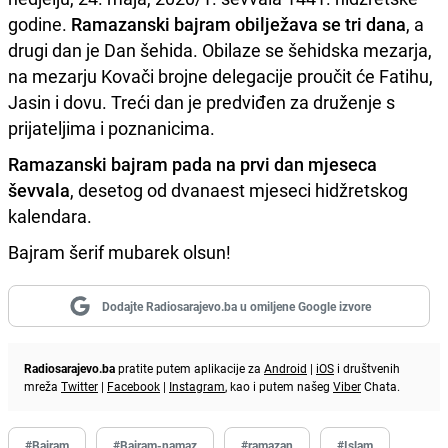
godine.
Ramazanski bajram obilježava se tri dana
, a
drugi dan je Dan šehida. Obilaze se šehidska mezarja,
na mezarju Kovači brojne delegacije proučit će Fatihu,
Jasin i dovu. Treći dan je predviđen za druženje s
prijateljima i poznanicima.
Ramazanski bajram pada na prvi dan mjeseca
ševvala
, desetog od dvanaest mjeseci hidžretskog
kalendara.
Bajram šerif mubarek olsun!
Dodajte Radiosarajevo.ba u omiljene Google izvore
Radiosarajevo.ba
pratite putem aplikacije za
Android
|
iOS
i društvenih
mreža
Twitter
|
Facebook
|
Instagram
, kao i putem našeg
Viber
Chata.
#Bajram
#Bajram-namaz
#ramazan
#Islam