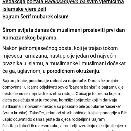
Redakcija portala
Radiosarajevo.ba
svim vjernicima
islamske vjere želi
Bajram šerif mubarek olsun!
Širom svijeta danas će muslimani proslaviti
prvi dan
Ramazanskog bajrama
.
Nakon jednomjesečnog posta, koji je trajao tokom
mjeseca ramazana, nastupio je jedan od najvećih
praznika u islamu, a muslimanke i muslimani dočekat
će ga, uglavnom,
u porodičnom okruženju.
Bajram, inače,
posebna je radost za najmlađe.
Danas će brojnim
domovima i ulicama odjekivati povici "bajram banka", a bajramluk je
nešto čemu se najmlađi izuzetno raduju. Običaj je to prema kojem
djeca posjećuju stariju rodbinu, komšije i prijatelje koji ih darivaju
slatkišima ili novcem - nekada su posebno bile popularne "šećerke"
(vrsta kruške). Također, jedan od starih običaja, koji se ponegdje u BiH
uspio očuvati do danas, jeste da djeca roditeljima Bajram
čestitaju ljubeći ih u desnu ruku, a roditelji uzvraćaju djeci ljubljenjem u