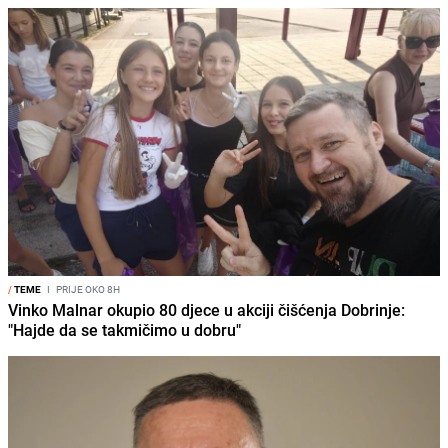
/
TEME
I
PRIJE OKO 8H
Vinko Malnar okupio 80 djece u akciji čišćenja Dobrinje:
"Hajde da se takmičimo u dobru"