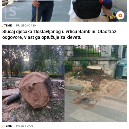
/
TEME
I
PRIJE OKO 12H
Slučaj dječaka zlostavljanog u vrtiću Bambini: Otac traži
odgovore, vlast ga optužuje za klevetu
/
TEME
I
PRIJE 1 DAN