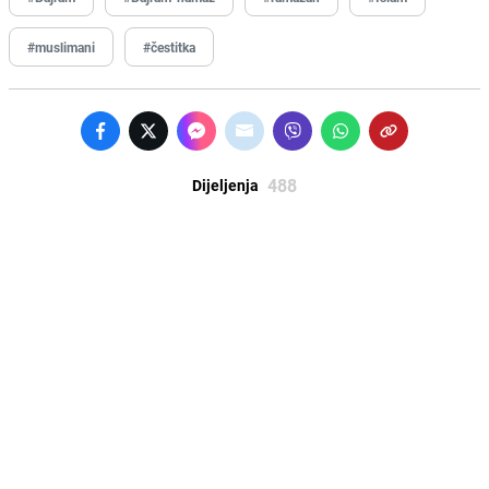
#muslimani
#čestitka
488
Dijeljenja