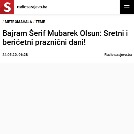
Otvor
/
METROMAHALA
/
TEME
Bajram Šerif Mubarek Olsun: Sretni i
berićetni praznični dani!
24.05.20. 06:28
Radiosarajevo.ba