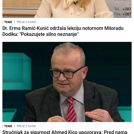
/
TEME
I
PRIJE 2 DANA
Dr. Erma Ramić-Kunić održala lekciju notornom Miloradu
Dodiku: "Pokazujete silno neznanje"
/
TEME
I
PRIJE 2 DANA
Stručnjak za sigurnost Ahmed Kico upozorava: Pred nama