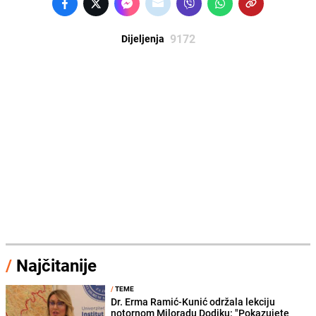
9172
Dijeljenja
/
Najčitanije
/
TEME
Dr. Erma Ramić-Kunić održala lekciju
notornom Miloradu Dodiku: "Pokazujete