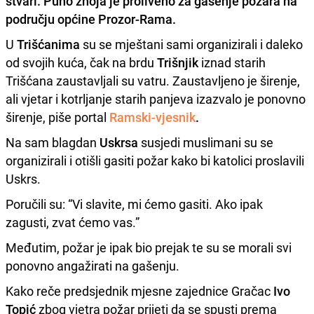
stvari. Puno znoja je proliveno za gašenje požara na
području općine
Prozor-Rama
.
U
Trišćanima
su se mještani sami organizirali i daleko
od svojih kuća, čak na brdu
Trišnjik
iznad starih
Trišćana zaustavljali su vatru. Zaustavljeno je širenje,
ali vjetar i kotrljanje starih panjeva izazvalo je ponovno
širenje, piše portal
Ramski-vjesnik
.
Na sam blagdan
Uskrsa
susjedi muslimani su se
organizirali i otišli gasiti požar kako bi katolici proslavili
Uskrs.
Poručili su: “Vi slavite, mi ćemo gasiti. Ako ipak
zagusti, zvat ćemo vas.”
Međutim, požar je ipak bio prejak te su se morali svi
ponovno angažirati na gašenju.
Kako reče predsjednik mjesne zajednice Gračac
Ivo
Topić
zbog vjetra požar prijeti da se spusti prema