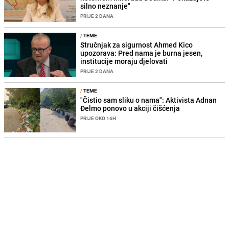
silno neznanje"
PRIJE 2 DANA
/
TEME
Stručnjak za sigurnost Ahmed Kico
upozorava: Pred nama je burna jesen,
institucije moraju djelovati
PRIJE 2 DANA
/
TEME
"Čistio sam sliku o nama": Aktivista Adnan
Đelmo ponovo u akciji čišćenja
PRIJE OKO 16H