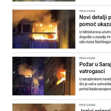
PRIJE 3 DANA
Novi detalji 
pomoć ukazan
Iz Ministarsva unutra
dogodio u naselju Hr
ulici Azize Šaćirbegov
PRIJE 4 DANA
Požar u Saraj
vatrogasci
U sarajevskom naselj
što je vatra zahvati
portal Radiosarajevo.
PRIJE 5 DANA
Jezivi prizor