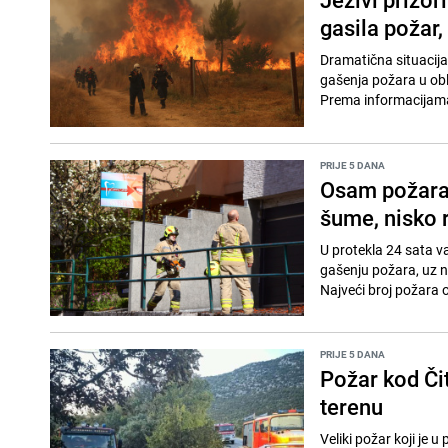
gasila požar
Dramatična situacija
gašenja požara u obla
Prema informacijama g
PRIJE 5 DANA
Osam požara 
šume, nisko r
U protekla 24 sata v
gašenju požara, uz ne
Najveći broj požara o
PRIJE 5 DANA
Požar kod Čit
terenu
Veliki požar koji je u