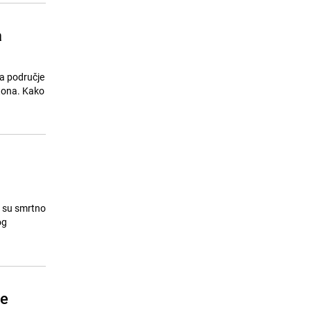
a
 na područje
ntona. Kako
m su smrtno
og
se