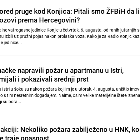
ored pruge kod Konjica: Pitali smo ŽFBiH da li
ozovi prema Hercegovini?
lne vatrogasne jedinice Konjic u četvrtak, 6. augusta, od ranih jutarnjih sat
 su izbili uz pružni pojas nakon prolaska voza. Kako je za Radio Konjic ka
 jedinice...
ačke napravili požar u apartmanu u Istri,
ijali i pokazivali srednji prst
Istri u šoku su nakon požara koji im je u utorak, 4. augusta, uništio imovin
o s tim nesretnim događajem. Naime, osim velike materijelne štete iznenad
i su bora...
 akciji: Nekoliko požara zabilježeno u HNK, ko
je traje opasnost