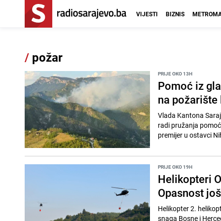
VIJESTI
BIZNIS
METROMA
/
požar
PRIJE OKO 13H
Pomoć iz gla
na požarište
Vlada Kantona Saraje
radi pružanja pomoći
premijer u ostavci Ni
PRIJE OKO 19H
Helikopteri 
Opasnost još 
Helikopter 2. heliko
snaga Bosne i Herceg