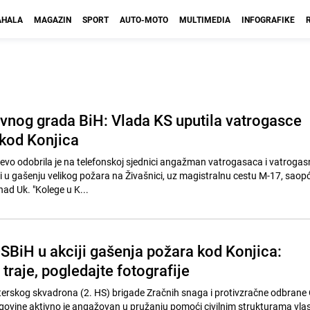
HALA
MAGAZIN
SPORT
AUTO-MOTO
MULTIMEDIA
INFOGRAFIKE
vnog grada BiH: Vlada KS uputila vatrogasce
 kod Konjica
vo odobrila je na telefonskoj sjednici angažman vatrogasaca i vatrogasn
 u gašenju velikog požara na Živašnici, uz magistralnu cestu M-17, saopć
had Uk. "Kolege u K...
OSBiH u akciji gašenja požara kod Konjica:
traje, pogledajte fotografije
pterskog skvadrona (2. HS) brigade Zračnih snaga i protivzračne odbrane
ovine aktivno je angažovan u pružanju pomoći civilnim strukturama vla