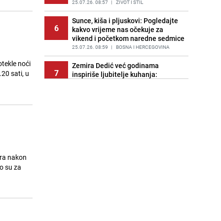
PRIJE 1 DAN
25.07.26. 08:57
|
REGIJA
|
ŽIVOT I STIL
Sunce, kiša i pljuskovi: Pogledajte
6
kakvo vrijeme nas očekuje za
vikend i početkom naredne sedmice
25.07.26. 08:59
|
BOSNA I HERCEGOVINA
otekle noći
Zemira Dedić već godinama
7
20 sati, u
inspiriše ljubitelje kuhanja:
Donosimo njena dva omiljena
recepta
25.07.26. 09:00
|
ŽIVOT I STIL
Važna obavijest za građane iz ViK-
8
a: Ove ulice će danas ostati bez
vodosnabdijevanja
25.07.26. 09:09
|
LOKALNE TEME
ara nakon
Požari haraju Francuskom i
o su za
9
Španijom: Više od 160.000
evakuiranih
25.07.26. 09:22
|
SVIJET
Trumpova neugodna večer s
10
novinarima: "A mislio sam je to