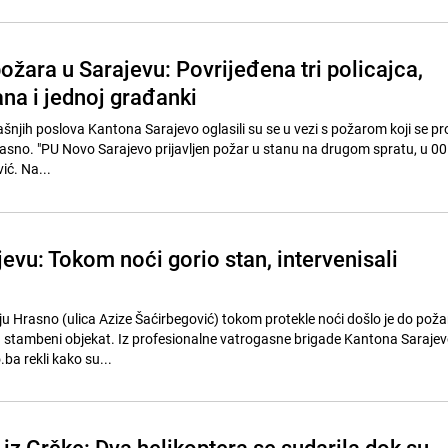
požara u Sarajevu: Povrijeđena tri policajca,
a i jednoj građanki
šnjih poslova Kantona Sarajevo oglasili su se u vezi s požarom koji se pr
asno. "PU Novo Sarajevo prijavljen požar u stanu na drugom spratu, u 00.
ić. Na...
evu: Tokom noći gorio stan, intervenisali
u Hrasno (ulica Azize Šaćirbegović) tokom protekle noći došlo je do pož
la stambeni objekat. Iz profesionalne vatrogasne brigade Kantona Sarajev
ba rekli kako su...
i iz Grčke: Dva helikoptera se sudarila dok su