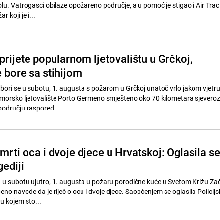
olu. Vatrogasci obilaze opožareno područje, a u pomoć je stigao i Air Trac
r koji je i...
 prijete popularnom ljetovalištu u Grčkoj,
 bore sa stihijom
bori se u subotu, 1. augusta s požarom u Grčkoj unatoč vrlo jakom vjetru,
rimorsko ljetovalište Porto Germeno smješteno oko 70 kilometara sjever
području raspoređ...
smrti oca i dvoje djece u Hrvatskoj: Oglasila se
gediji
u u subotu ujutro, 1. augusta u požaru porodične kuće u Svetom Križu Zač
beno navode da je riječ o ocu i dvoje djece. Saopćenjem se oglasila Policij
u kojem sto...