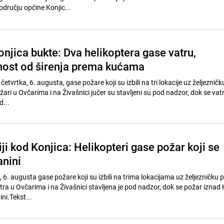
dručju općine Konjic...
njica bukte: Dva helikoptera gase vatru,
nost od širenja prema kućama
etvrtka, 6. augusta, gase požare koji su izbili na tri lokacije uz željeznič
ari u Ovčarima i na Živašnici jučer su stavljeni su pod nadzor, dok se vatr
d...
ji kod Konjica: Helikopteri gase požar koji se
anini
 6. augusta gase požare koji su izbili na trima lokacijama uz željezničku 
ra u Ovčarima i na Živašnici stavljena je pod nadzor, dok se požar iznad K
ni.Tekst...