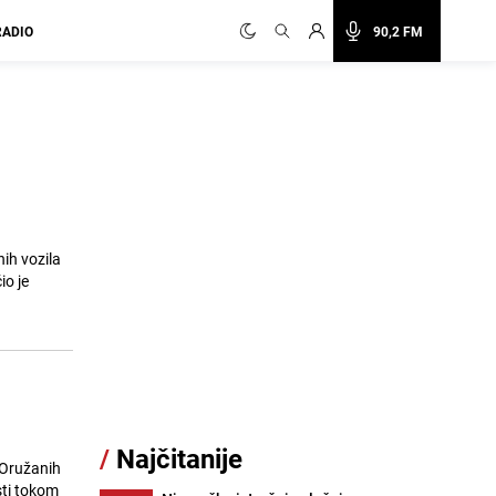
RADIO
90,2 FM
ih vozila
io je
/
Najčitanije
 Oružanih
sti tokom