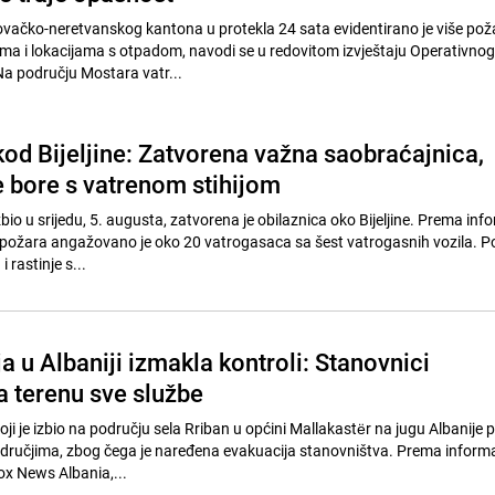
vačko-neretvanskog kantona u protekla 24 sata evidentirano je više pož
a i lokacijama s otpadom, navodi se u redovitom izvještaju Operativnog
Na području Mostara vatr...
kod Bijeljine: Zatvorena važna saobraćajnica,
e bore s vatrenom stihijom
zbio u srijedu, 5. augusta, zatvorena je obilaznica oko Bijeljine. Prema in
 požara angažovano je oko 20 vatrogasaca sa šest vatrogasnih vozila. Po
 rastinje s...
ja u Albaniji izmakla kontroli: Stanovnici
a terenu sve službe
oji je izbio na području sela Rriban u općini Mallakastër na jugu Albanije p
dručjima, zbog čega je naređena evakuacija stanovništva. Prema inform
x News Albania,...