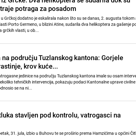
, traje potraga za posadom
 u Grčkoj dodatno je eskalirala nakon što su se danas, 2. augusta tokom 
sti Porto Germeno, u blizini Atine, sudarila dva helikoptera za gašenje p
rčkih vlasti, u ob...
na području Tuzlanskog kantona: Gorjele
astinje, krov kuće...
atrogasne jedinice na području Tuzlanskog kantona imale su osam interve
koliko tehničkih intervencija, pokazuju podaci Kantonalne uprave civilne 
dnosio se na ni...
luka stavljen pod kontrolu, vatrogasci na
 petak, 31. jula, izbio u Buhovu te se proširio prema Hamzićima u općini Čit