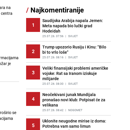
ara na
/
Najkomentiranije
Cijela regija čeka njegovu
 centra
11
progonozu: Poznati meteorolog
najavljuje veću promjenu vremena
Saudijska Arabija napala Jemen:
1
Meta napada bio lučki grad
PRIJE OKO 16H
|
REGIJA
Hodeidah
Tajna savršenog makedonskog
25.07.26. 07:56
|
SVIJET
12
ajvara: Stari recept za kremast i
bogat okus
Trump upozorio Rusiju i Kinu: "Bilo
2
bi to vrlo loše"
PRIJE 2 DANA
|
RECEPTI
formacijama
25.07.26. 08:16
|
SVIJET
Borba trajala satima: Pogledajte
žar je
13
'grdosiju' od skoro tri metra koju su
Veliki finansijski problemi američke
3
braća izvukla iz mora
vojske: Rat sa Iranom iziskuje
milijarde
PRIJE 2 DANA
|
SVIJET
25.07.26. 08:30
|
SVIJET
Potresna poruka imama nakon
14
smrti Aldine Ljubunčić: "Dunjaluk
Neočekivani junak Mundijala
4
ne vrijedi ni koliko krilo komarca"
pronašao novi klub: Potpisat će za
velikana
PRIJE OKO 9H
|
BOSNA I HERCEGOVINA
25.07.26. 08:42
|
NOGOMET
roširio se
Gosti iz Njemačke napravili požar u
acijama
15
apartmanu u Istri, vlasniku se
Uklonite neugodne mirise iz doma:
5
smijali i pokazivali srednji prst
Potrebna vam samo limun