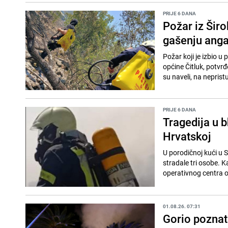
PRIJE 6 DANA
Požar iz Širo
gašenju anga
Požar koji je izbio u 
općine Čitluk, potvr
su naveli, na neprist
PRIJE 6 DANA
Tragedija u b
Hrvatskoj
U porodičnoj kući u S
stradale tri osobe. K
operativnog centra o
01.08.26. 07:31
Gorio poznati