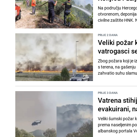
Na području Hercego
otvorenom, deponijam
civilne zaštite HNK. 
PRIJE 2 DANA
Veliki požar 
vatrogasci s
Zbog požara koji je i
s terena, na gašenju
zahvatio suhu slamu i
PRIJE 3 DANA
Vatrena stihi
evakuirani, n
Veliki šumski požar k
prema naseljenim po
albanskog portala Vo