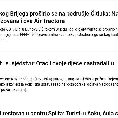
kog Brijega proširio se na područje Čitluka: N
žovana i dva Air Tractora
petak, 31. jula, u Buhovu u Širokom Brijegu i dalje je aktivan te se proširio
đeno je jutros FENA-i iz Uprave civilne zaštite Zapadnohercegovačkog ka
upa...
h. susjedstvu: Otac i dvoje djece nastradali u
vetom Križu Začretju (Hrvatska) jutros, 1. augusta, izbio je požar u koje
ako je izvijestila Policijska uprava krapinsko-zagorska, dojava Vatrogasn
 požaru zaprimlj...
 restoran u centru Splita: Turisti u šoku, čula 