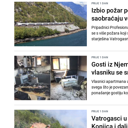
PRIJE 1 DAN
Izbio požar p
saobraćaju v
Pripadnici Profesiona
se s više požara koji
starješina Vatrogasne
PRIJE 1 DAN
Gosti iz Njem
vlasniku se sm
Vlasnici apartmana u 
svega što je povezan
ponašanje gostiju koj
PRIJE 1 DAN
Vatrogasci u
Konjica i dal