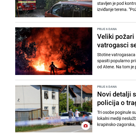
stavljen je pod kontr
izviđanje terena. "Poža
PRIJE 6 DANA
Veliki požari
vatrogasci se
Stotine vatrogasaca 
spasiti popularno p
od Atene. Na tom je 
PRIJE 6 DANA
Novi detalji 
policija o tra
Tri osobe poginule s
lokalni mediji nesluž
krapinsko-zagorska, 