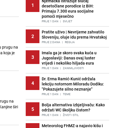
Njemačka istražuje slučaj
1
desetočlane porodice iz BiH:
Primaju 7.300 eura socijalne
pomoći mjesečno
PRIJE 1 DAN
|
SVIJET
Pratite uživo | Nevrijeme zahvatilo
2
Sloveniju, oluje idu prema Hrvatskoj
PRIJE 2 DANA
|
REGIJA
ku prugu na
a koja je
Imala ga je skoro svaka kuća u
3
Jugoslaviji: Danas ovaj luster
vrijedi i nekoliko hiljada eura
PRIJE 1 DAN
|
ZANIMLJIVOSTI
Dr. Erma Ramić-Kunić održala
4
lekciju notornom Miloradu Dodiku:
"Pokazujete silno neznanje"
PRIJE 1 DAN
|
TEME
prugu na
Bolja alternativa izbjeljivaču: Kako
anjine širi
5
održati WC školjku čistom?
PRIJE 1 DAN
|
ŽIVOT I STIL
Meteorolog FHMZ-a najavio kišu i