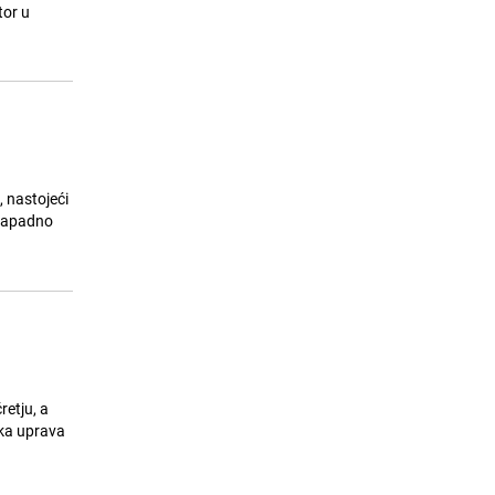
Filipović: Mak Dizdar je prvi otkrio
tor u
bosanski duh u poeziji (III)
25.07.26. 10:47
|
TEME
 nastojeći
ozapadno
retju, a
ska uprava