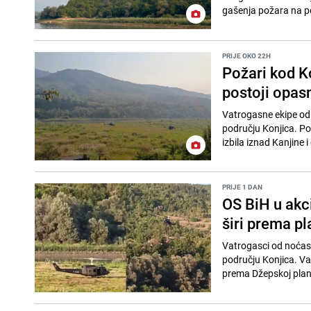
gašenja požara na po
PRIJE OKO 22H
Požari kod Ko
postoji opas
Vatrogasne ekipe od č
području Konjica. Pož
izbila iznad Kanjine i 
PRIJE 1 DAN
OS BiH u akci
širi prema pl
Vatrogasci od noćas,
području Konjica. Vat
prema Džepskoj plani