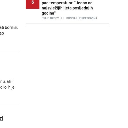
6
pad temperatura: "Jedno od
najsvježijih ljeta posljednjih
godina"
PRIJE OKO 21H
|
BOSNA I HERCEGOVINA
i borili su
Agić kritizira političare u Bugojnu:
7
zao
Zbog straha od HDZ-a niko Vučiću
nije rekao istinu o Čipuljiću
PRIJE 2 DANA
|
TEME
Znate li šta Dino Merlin pojede prije
8
izlaska na scenu? Njegov ritual
iznenadio mnoge
PRIJE 2 DANA
|
SHOWBIZ
Stručnjaci upozoravaju: Izrael ulaže
u, ali i
9
milione kako bi utjecao na
ilo ih je
odgovore ChatGPT-a o Gazi
PRIJE 1 DAN
|
SVIJET
Nastavak provokacija: MUP RS
10
oduzeo zastavu s ljiljanima i
d
sankcionisao vozača iz Bosanskog
Novog
PRIJE 2 DANA
|
BOSNA I HERCEGOVINA