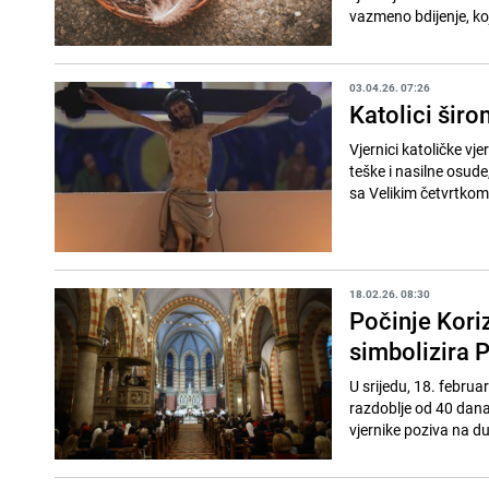
vazmeno bdijenje, koj
03.04.26. 07:26
Katolici širo
Vjernici katoličke vj
teške i nasilne osud
sa Velikim četvrtkom i
18.02.26. 08:30
Počinje Kori
simbolizira 
U srijedu, 18. februar
razdoblje od 40 dana 
vjernike poziva na du