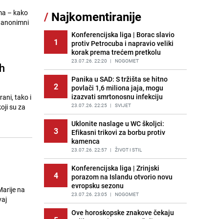
sankcionisao vozača iz Bosanskog
ima – kako
/
Najkomentiranije
Novog
i anonimni
PRIJE 1 DAN
|
BOSNA I HERCEGOVINA
Konferencijska liga | Borac slavio
1
protiv Petrocuba i napravio veliki
Pojavili su vam se mravi u kući? Bez
12
korak prema trećem pretkolu
brige, ovo su najbolji načini da ih se
riješite
23.07.26. 22:20
|
NOGOMET
h
PRIJE 2 DANA
|
ŽIVOT I STIL
Panika u SAD: S tržišta se hitno
2
povlači 1,6 miliona jaja, mogu
Kao iz slastičarne: Rolada od
13
izazvati smrtonosnu infekciju
ani, tako i
čokolade i kokosa bez pečenja,
jednostavan desert bez imalo muke
23.07.26. 22:25
|
SVIJET
oji su za
PRIJE 2 DANA
|
RECEPTI
Uklonite naslage u WC školjci:
3
Efikasni trikovi za borbu protiv
Kako izgleda travnjak stadiona
14
kamenca
Koševo nakon tri koncerta Dine
Merlina
23.07.26. 22:57
|
ŽIVOT I STIL
PRIJE 2 DANA
|
FOTO
Konferencijska liga | Zrinjski
4
porazom na Islandu otvorio novu
Tajna savršenog makedonskog
15
evropsku sezonu
ajvara: Stari recept za kremast i
Marije na
bogat okus
23.07.26. 23:05
|
NOGOMET
vaj
PRIJE 1 DAN
|
RECEPTI
Ove horoskopske znakove čekaju