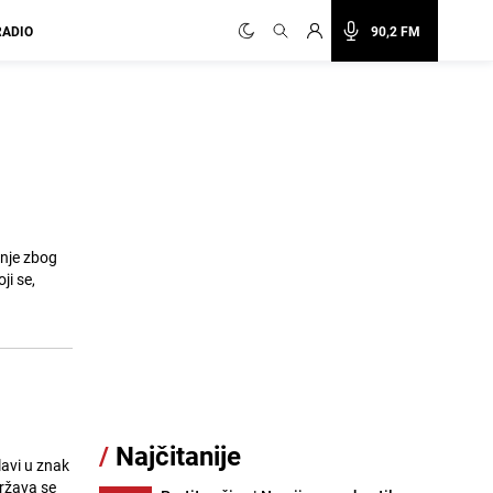
RADIO
90,2 FM
žnje zbog
ji se,
/
Najčitanije
lavi u znak
država se