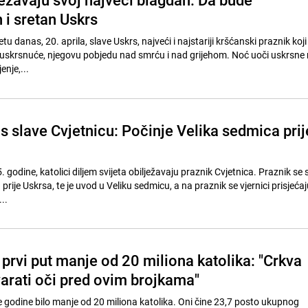
 i sretan Uskrs
jetu danas, 20. aprila, slave Uskrs, najveći i najstariji kršćanski praznik koji
skrsnuće, njegovu pobjedu nad smrću i nad grijehom. Noć uoči uskrsne n
enje,...
s slave Cvjetnicu: Počinje Velika sedmica prij
. godine, katolici diljem svijeta obilježavaju praznik Cvjetnica. Praznik se 
 prije Uskrsa, te je uvod u Veliku sedmicu, a na praznik se vjernici prisjeća
..
prvi put manje od 20 miliona katolika: "Crkva
varati oči pred ovim brojkama"
e godine bilo manje od 20 miliona katolika. Oni čine 23,7 posto ukupnog