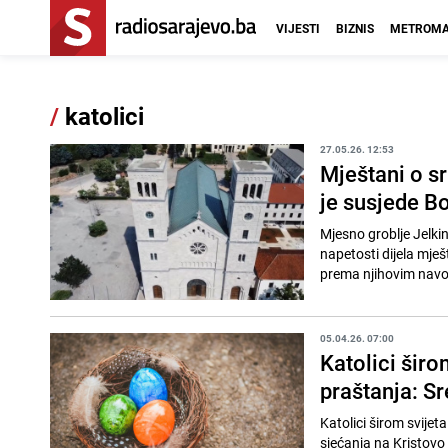
VIJESTI
BIZNIS
METROMA
/
katolici
27.05.26. 12:53
Mještani o s
je susjede Bo
Mjesno groblje Jelki
napetosti dijela mje
prema njihovim navo
05.04.26. 07:00
Katolici širo
praštanja: Sr
Katolici širom svijeta
sjećanja na Kristovo