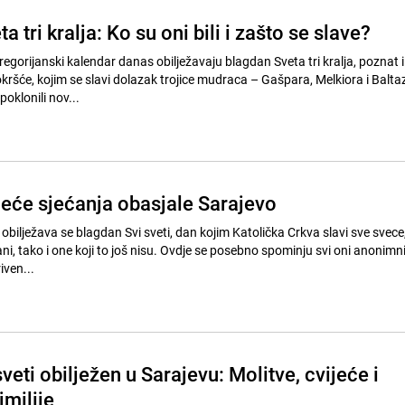
 tri kralja: Ko su oni bili i zašto se slave?
gregorijanski kalendar danas obilježavaju blagdan Sveta tri kralja, poznat 
okršće, kojim se slavi dolazak trojice mudraca – Gašpara, Melkiora i Balta
poklonili nov...
ijeće sjećanja obasjale Sarajevo
obilježava se blagdan Svi sveti, dan kojim Katolička Crkva slavi sve svece
ani, tako i one koji to još nisu. Ovdje se posebno spominju svi oni anonimni 
iven...
veti obilježen u Sarajevu: Molitve, cvijeće i
jmilije