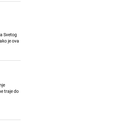
 za Svetog
Iako je ova
nje
e traje do