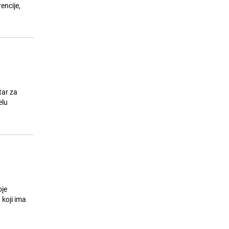
24.07.26. 07:05
|
SVIJET
encije,
tar za
elu
oje
 koji ima