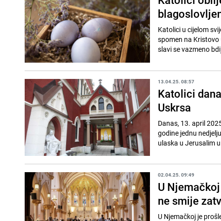
blagoslovljen
Katolici u cijelom svi
spomen na Kristovo u
slavi se vazmeno bdij
13.04.25. 08:57
Katolici dana
Uskrsa
Danas, 13. april 2025
godine jednu nedjelju
ulaska u Jerusalim u.
02.04.25. 09:49
U Njemačkoj 
ne smije zat
U Njemačkoj je prošl