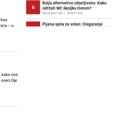
Bolja alternativa izbjeljivaču: Kako
6
održati WC školjku čistom?
PRIJE OKO 14H
|
ŽIVOT I STIL
i kao
Pijana sjela za volan: Osiguranje
zara – u
7
odbilo isplatu štete na vozilu koje je
slupala Anja Ljubojević
PRIJE 2 DANA
|
BOSNA I HERCEGOVINA
Znate li šta Dino Merlin pojede prije
8
izlaska na scenu? Njegov ritual
iznenadio mnoge
PRIJE 1 DAN
|
SHOWBIZ
, kako one
Akcija na Dobrinji: Specijalci MUP-a
sveci čije
9
KS opkolili zgradu
PRIJE 2 DANA
|
LOKALNE TEME
Šta se dešava u sarajevskom
10
naselju Vraca? Policija zaprimila
dojavu, izašli na teren
PRIJE 2 DANA
|
CRNA HRONIKA
Nastavak provokacija: MUP RS
11
oduzeo zastavu s ljiljanima i