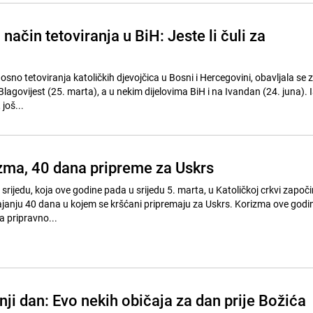
 način tetoviranja u BiH: Jeste li čuli za
nosno tetoviranja katoličkih djevojčica u Bosni i Hercegovini, obavljala se
Blagovijest (25. marta), a u nekim dijelovima BiH i na Ivandan (24. juna). 
još...
zma, 40 dana pripreme za Uskrs
u srijedu, koja ove godine pada u srijedu 5. marta, u Katoličkoj crkvi započi
rajanju 40 dana u kojem se kršćani pripremaju za Uskrs. Korizma ove godin
a pripravno...
ji dan: Evo nekih običaja za dan prije Božića