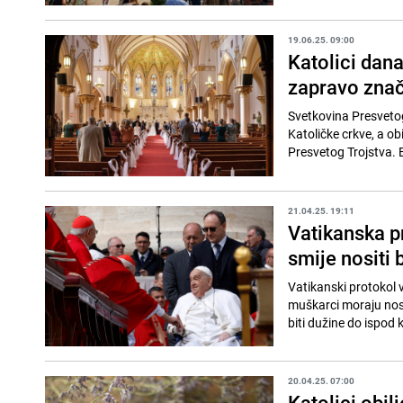
19.06.25. 09:00
Katolici dana
zapravo znač
Svetkovina Presvetog 
Katoličke crkve, a o
Presvetog Trojstva. B
21.04.25. 19:11
Vatikanska p
smije nositi
Vatikanski protokol v
muškarci moraju nosit
biti dužine do ispod k
20.04.25. 07:00
Katolici obil