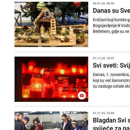
06.01.26. 08:40
Danas su Sveta
Kršćani koji koriste 
Bogojavljenje ili Vod
Betlehem, gdje su se 
01.11.25. 18:47
Svi sveti: Sv
Danas, 1. novembra, 
koji su već kanonizir
su zasluge ostale skr
01.11.25. 12:06
Blagdan Svi s
svijeće za na