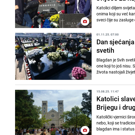
Katolici diljem svij
onima koji su već kan
sveci čije su zasluge 
01.11.25. 07:00
Dan sjećanja 
svetih
Blagdan je Svih sveti
one koji to još nisu.
života nastojali živjeti
15.08.25. 11:47
Katolici slav
Brijegu i dru
Katolički vjernici ši
nebo, koji se tradici
blagdan ima i status