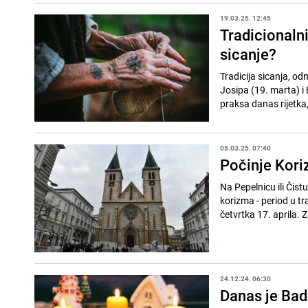
19.03.25. 12:45
Tradicionalni
sicanje?
Tradicija sicanja, od
Josipa (19. marta) i 
praksa danas rijetka, 
05.03.25. 07:40
Počinje Kori
Na Pepelnicu ili Čist
korizma - period u t
četvrtka 17. aprila. Z
24.12.24. 06:30
Danas je Badn