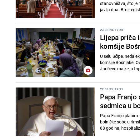
stanovništva, što je
javlja dpa. Broj regis
23.03.25. 17:55
Lijepa priča 
komšije Boš
U selu Šćipe, nedalek
komšije Bošnjake. Ova
Jurićeve majke, u top
22.03.25. 12:21
Papa Franjo o
sedmica u bo
Papa Franjo planira 
bolničke sobe u rimsk
88 godina, hospitalizi