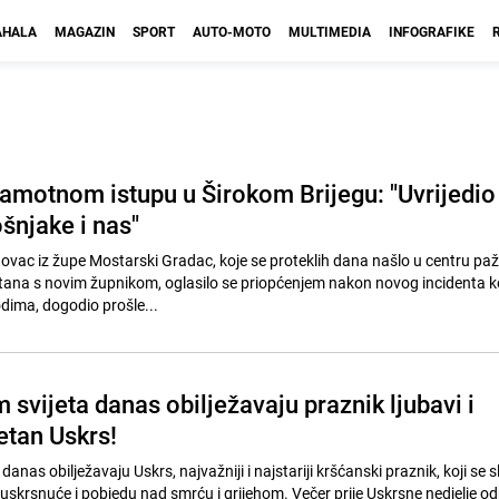
HALA
MAGAZIN
SPORT
AUTO-MOTO
MULTIMEDIA
INFOGRAFIKE
ramotnom istupu u Širokom Brijegu: "Uvrijedio
šnjake i nas"
novac iz župe Mostarski Gradac, koje se proteklih dana našlo u centru pa
štana s novim župnikom, oglasilo se priopćenjem nakon novog incidenta ko
dima, dogodio prošle...
m svijeta danas obilježavaju praznik ljubavi i
etan Uskrs!
 danas obilježavaju Uskrs, najvažniji i najstariji kršćanski praznik, koji se s
 uskrsnuće i pobjedu nad smrću i grijehom. Večer prije Uskrsne nedjelje o