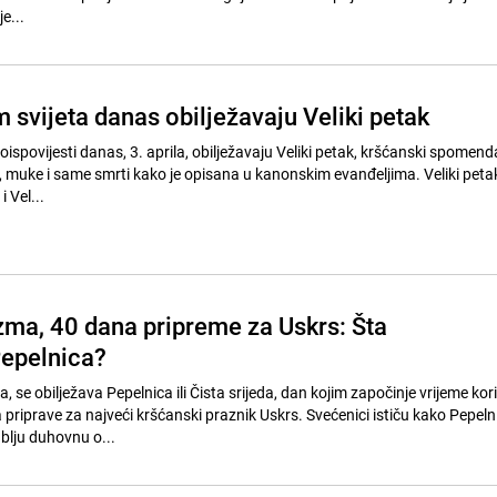
e...
m svijeta danas obilježavaju Veliki petak
eroispovijesti danas, 3. aprila, obilježavaju Veliki petak, kršćanski spomen
e, muke i same smrti kako je opisana u kanonskim evanđeljima. Veliki peta
 Vel...
zma, 40 dana pripreme za Uskrs: Šta
Pepelnica?
a, se obilježava Pepelnica ili Čista srijeda, dan kojim započinje vrijeme kor
priprave za najveći kršćanski praznik Uskrs. Svećenici ističu kako Pepeln
blju duhovnu o...