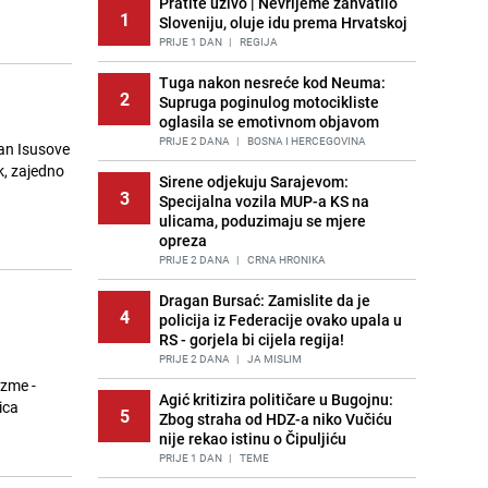
Pratite uživo | Nevrijeme zahvatilo
1
Sloveniju, oluje idu prema Hrvatskoj
PRIJE 1 DAN
|
REGIJA
Tuga nakon nesreće kod Neuma:
2
Supruga poginulog motocikliste
oglasila se emotivnom objavom
PRIJE 2 DANA
|
BOSNA I HERCEGOVINA
dan Isusove
k, zajedno
Sirene odjekuju Sarajevom:
3
Specijalna vozila MUP-a KS na
ulicama, poduzimaju se mjere
opreza
PRIJE 2 DANA
|
CRNA HRONIKA
Dragan Bursać: Zamislite da je
4
policija iz Federacije ovako upala u
RS - gorjela bi cijela regija!
PRIJE 2 DANA
|
JA MISLIM
izme -
Agić kritizira političare u Bugojnu:
ica
5
Zbog straha od HDZ-a niko Vučiću
nije rekao istinu o Čipuljiću
PRIJE 1 DAN
|
TEME