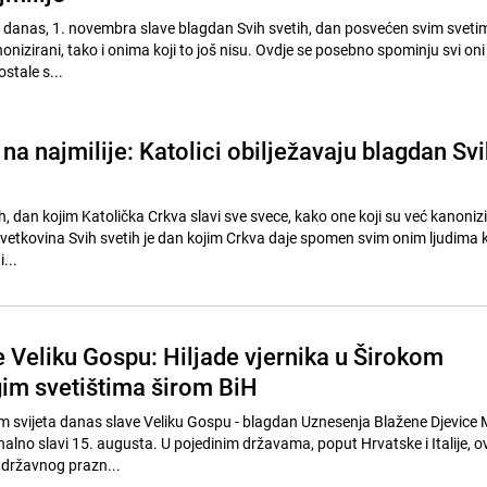
eta danas, 1. novembra slave blagdan Svih svetih, dan posvećen svim svet
onizirani, tako i onima koji to još nisu. Ovdje se posebno spominju svi on
ostale s...
na najmilije: Katolici obilježavaju blagdan Svi
h, dan kojim Katolička Crkva slavi sve svece, kako one koji su već kanonizir
 Svetkovina Svih svetih je dan kojim Crkva daje spomen svim onim ljudima k
...
e Veliku Gospu: Hiljade vjernika u Širokom
gim svetištima širom BiH
rom svijeta danas slave Veliku Gospu - blagdan Uznesenja Blažene Djevice 
onalno slavi 15. augusta. U pojedinim državama, poput Hrvatske i Italije, o
 državnog prazn...