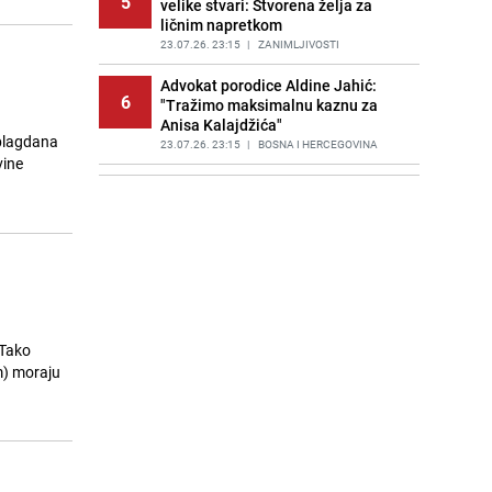
5
velike stvari: Stvorena želja za
ličnim napretkom
23.07.26. 23:15
|
ZANIMLJIVOSTI
Advokat porodice Aldine Jahić:
6
"Tražimo maksimalnu kaznu za
Anisa Kalajdžića"
 blagdana
23.07.26. 23:15
|
BOSNA I HERCEGOVINA
vine
Offermann pozvao vijećnike u
7
Sarajevu na otpor usvajanju
Kvadranta C: "Pokažite kičmu"
23.07.26. 23:15
|
BOSNA I HERCEGOVINA
Matematička mozgalica: Pronađite
8
tajanstveni broj koji uvijek daje isti
rezultat
23.07.26. 23:20
|
ZANIMLJIVOSTI
 Tako
im) moraju
"Odlazim, sa planete putujem...":
9
Plavi orkestar i pjesma dana
23.07.26. 23:25
|
AKTUELNO
Lineker i drugi milioneri traže od
10
novog britanskog premijera da