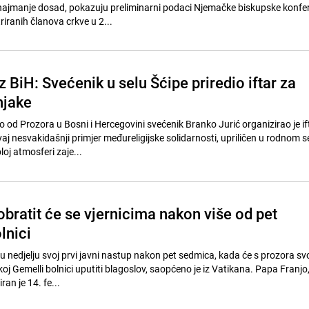
 najmanje dosad, pokazuju preliminarni podaci Njemačke biskupske konfer
triranih članova crkve u 2...
iz BiH: Svećenik u selu Šćipe priredio iftar za
njake
o od Prozora u Bosni i Hercegovini svećenik Branko Jurić organizirao je if
j nesvakidašnji primjer međureligijske solidarnosti, upriličen u rodnom s
loj atmosferi zaje...
bratit će se vjernicima nakon više od pet
lnici
u nedjelju svoj prvi javni nastup nakon pet sedmica, kada će s prozora sv
oj Gemelli bolnici uputiti blagoslov, saopćeno je iz Vatikana. Papa Franjo,
ran je 14. fe...