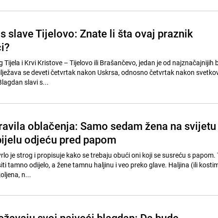
s slave Tijelovo: Znate li šta ovaj praznik
i?
Tijela i Krvi Kristove – Tijelovo ili Brašančevo, jedan je od najznačajnijih
bilježava se deveti četvrtak nakon Uskrsa, odnosno četvrtak nakon svetko
lagdan slavi s...
ravila oblačenja: Samo sedam žena na svijetu
 bijelu odjeću pred papom
rlo je strog i propisuje kako se trebaju obući oni koji se susreću s papom.
i tamno odijelo, a žene tamnu haljinu i veo preko glave. Haljina (ili kost
oljena, n...
ježavaju svoj najveći blagdan: Da bude