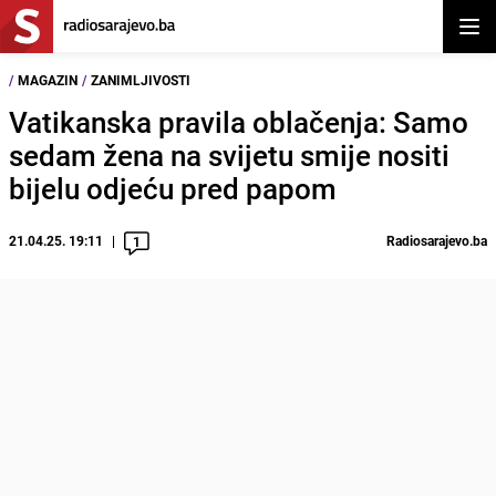
Otvor
/
MAGAZIN
/
ZANIMLJIVOSTI
Vatikanska pravila oblačenja: Samo
sedam žena na svijetu smije nositi
bijelu odjeću pred papom
21.04.25. 19:11
Radiosarajevo.ba
1