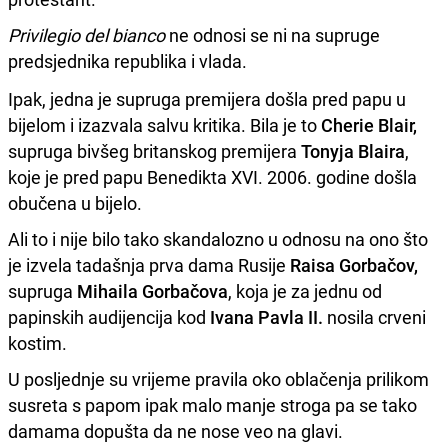
Privilegio del bianco
ne odnosi se ni na supruge
predsjednika republika i vlada.
Ipak, jedna je supruga premijera došla pred papu u
bijelom i izazvala salvu kritika. Bila je to
Cherie Blair,
supruga bivšeg britanskog premijera
Tonyja Blaira
,
koje je pred papu Benedikta XVI. 2006. godine došla
obučena u bijelo.
Ali to i nije bilo tako skandalozno u odnosu na ono što
je izvela tadašnja prva dama Rusije
Raisa Gorbačov,
supruga
Mihaila Gorbačova
, koja je za jednu od
papinskih audijencija kod
Ivana Pavla II.
nosila crveni
kostim.
U posljednje su vrijeme pravila oko oblačenja prilikom
susreta s papom ipak malo manje stroga pa se tako
damama dopušta da ne nose veo na glavi.