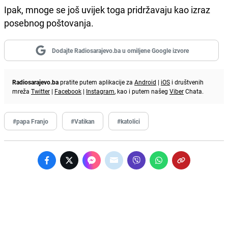
Ipak, mnoge se još uvijek toga pridržavaju kao izraz
posebnog poštovanja.
Dodajte Radiosarajevo.ba u omiljene Google izvore
Radiosarajevo.ba
pratite putem aplikacije za
Android
|
iOS
i društvenih
mreža
Twitter
|
Facebook
|
Instagram
, kao i putem našeg
Viber
Chata.
#papa Franjo
#Vatikan
#katolici