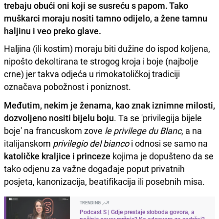
trebaju obući oni koji se susreću s papom. Tako
muškarci moraju nositi tamno odijelo, a žene tamnu
haljinu i veo preko glave.
Haljina (ili kostim) moraju biti dužine do ispod koljena,
nipošto dekoltirana te strogog kroja i boje (najbolje
crne) jer takva odjeća u rimokatoličkoj tradiciji
označava pobožnost i poniznost.
Međutim, nekim je ženama, kao znak iznimne milosti,
dozvoljeno nositi bijelu boju
. Ta se 'privilegija bijele
boje' na francuskom zove
le privilege du Blanc
, a na
italijanskom
privilegio del bianco
i odnosi se samo na
katoličke kraljice i princeze
kojima je dopušteno da se
tako odjenu za važne događaje poput privatnih
posjeta, kanonizacija, beatifikacija ili posebnih misa.
TRENDING
Podcast S | Gdje prestaje sloboda govora, a
počinje govor mržnje? Ko odgovara za sadržaj?