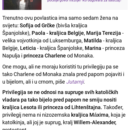
Trenutno ovu povlastica ima samo sedam žena na
svijetu:
Sofija od Grčke
(bivša kraljica
Španjolske),
Paola - kraljica Belgije
,
Marija Terezija
-
velika vojvotkinja od Luksemburga,
Matilda
- kraljica
Belgije,
Leticia
- kraljica Španjolske,
Marina
- princeza
Napulja i
princeza Charlene
od Monaka.
One mogu, ali ne moraju koristiti tu privilegiju pa se
tako Charlene od Monaka znala pred papom pojaviti i
u bijelom, ali i u crnom, piše
Jutarnji
.
Privilegija se ne odnosi na supruge svih katoličkih
vladara pa tako bijelo pred papom ne smiju nositi
kraljica Lesota ili princeza od Lihtenštajna.
Također,
privilegij nema ni nizozemska
kraljica Máxima
, koja je
katolkinja, ali joj je suprug, kralj
Willem-Alexander,
protestant.