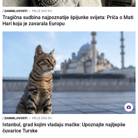
/
ZANIMLJIVOSTI
I
PRIJE OKO 5H
Tragična sudbina najpoznatije špijunke svijeta: Priča o Mati
Hari koja je zavarala Europu
/
ZANIMLJIVOSTI
I
PRIJE OKO 5H
Istanbul, grad kojim vladaju mačke: Upoznajte najljepše
čuvarice Turske