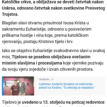
Katoličke crkve, a obilježava se deveti četvrtak nakon
Uskrsa, odnosno četvrtak nakon svetkovine Presvetog
Trojstva.
Blagdan slavi stvarnu prisutnost Isusa Krista u
sakramentu Euharistije, odnosno u posvećenim
prilikama hostije i vina koje, prema katoličkom
vjerovanju, postaju Kristovo tijelo i krv.
Iako se otajstvo Euharistije svakodnevno slavi u svakoj
misi,
Tijelovo se posebno obilježava svečanim
misnim slavljima i procesijama
koje vjernike pozivaju
da svoju vjeru svjedoče i izvan crkvenih prostora.
TRENDING
Ljubimac navijača Sarajeva ne zaboravlja
period na Koševu: "Ta emocija je neopisiva"
Tijelovo je
uvedeno u 13. stoljeću na poticaj redovnice