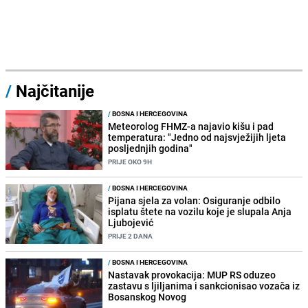
/
Najčitanije
/
BOSNA I HERCEGOVINA
Meteorolog FHMZ-a najavio kišu i pad
temperatura: "Jedno od najsvježijih ljeta
posljednjih godina"
PRIJE OKO 9H
/
BOSNA I HERCEGOVINA
Pijana sjela za volan: Osiguranje odbilo
isplatu štete na vozilu koje je slupala Anja
Ljubojević
PRIJE 2 DANA
/
BOSNA I HERCEGOVINA
Nastavak provokacija: MUP RS oduzeo
zastavu s ljiljanima i sankcionisao vozača iz
Bosanskog Novog