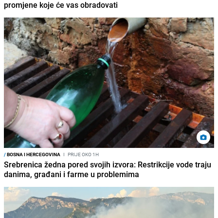
promjene koje će vas obradovati
/
BOSNA I HERCEGOVINA
I
PRIJE OKO 1H
Srebrenica žedna pored svojih izvora: Restrikcije vode traju
danima, građani i farme u problemima