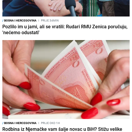
/
BOSNA I HERCEGOVINA
I
PRIJE 34MIN
Pozlilo im u jami, ali se vratili: Rudari RMU Zenica poručuju,
'nećemo odustati'
/
BOSNA I HERCEGOVINA
I
PRIJE OKO 1H
Rodbina iz Njemačke vam šalje novac u BiH? Stižu velike