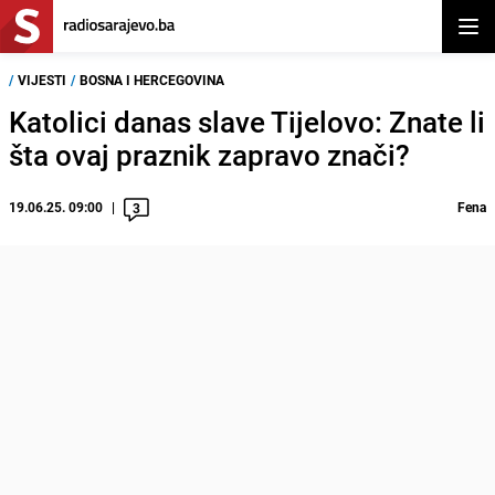
Otvor
/
VIJESTI
/
BOSNA I HERCEGOVINA
Katolici danas slave Tijelovo: Znate li
šta ovaj praznik zapravo znači?
19.06.25. 09:00
Fena
3