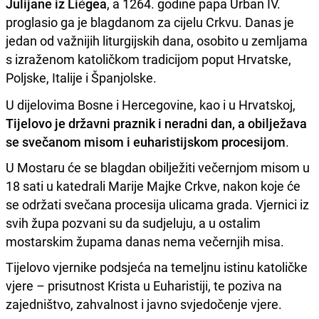
Julijane iz Liègea
, a 1264. godine papa Urban IV.
proglasio ga je blagdanom za cijelu Crkvu. Danas je
jedan od važnijih liturgijskih dana, osobito u zemljama
s izraženom katoličkom tradicijom poput Hrvatske,
Poljske, Italije i Španjolske.
U dijelovima Bosne i Hercegovine, kao i u Hrvatskoj,
Tijelovo je državni praznik i neradni dan, a obilježava
se svečanom misom i euharistijskom procesijom
.
U Mostaru će se blagdan obilježiti večernjom misom u
18 sati u katedrali Marije Majke Crkve, nakon koje će
se održati svečana procesija ulicama grada. Vjernici iz
svih župa pozvani su da sudjeluju, a u ostalim
mostarskim župama danas nema večernjih misa.
Tijelovo vjernike podsjeća na temeljnu istinu katoličke
vjere – prisutnost Krista u Euharistiji, te poziva na
zajedništvo, zahvalnost i javno svjedočenje vjere.