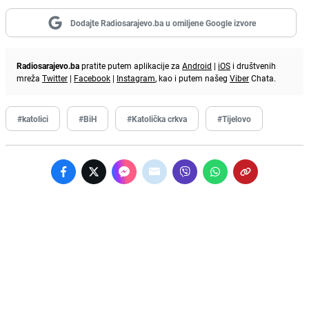
Dodajte Radiosarajevo.ba u omiljene Google izvore
Radiosarajevo.ba
pratite putem aplikacije za
Android
|
iOS
i društvenih
mreža
Twitter
|
Facebook
|
Instagram
, kao i putem našeg
Viber
Chata.
#katolici
#BiH
#Katolička crkva
#Tijelovo