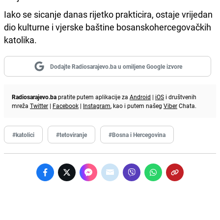
Iako se sicanje danas rijetko prakticira, ostaje vrijedan
dio kulturne i vjerske baštine bosanskohercegovačkih
katolika.
Dodajte Radiosarajevo.ba u omiljene Google izvore
Radiosarajevo.ba
pratite putem aplikacije za
Android
|
iOS
i društvenih
mreža
Twitter
|
Facebook
|
Instagram
, kao i putem našeg
Viber
Chata.
#katolici
#tetoviranje
#Bosna i Hercegovina