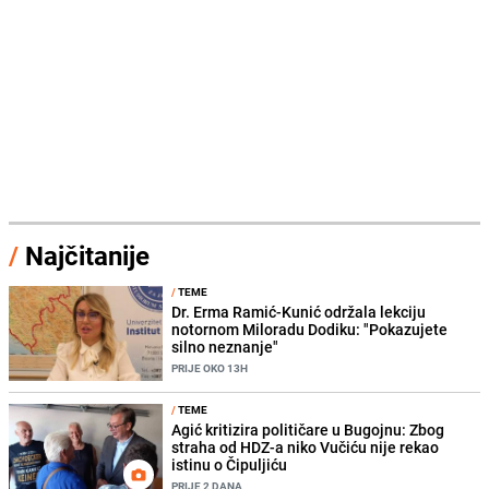
/
Najčitanije
/
TEME
Dr. Erma Ramić-Kunić održala lekciju
notornom Miloradu Dodiku: "Pokazujete
silno neznanje"
PRIJE OKO 13H
/
TEME
Agić kritizira političare u Bugojnu: Zbog
straha od HDZ-a niko Vučiću nije rekao
istinu o Čipuljiću
PRIJE 2 DANA