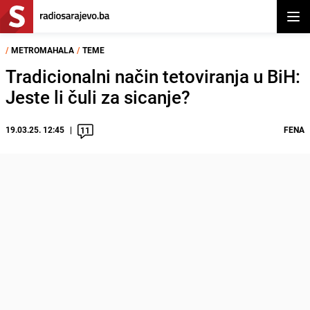
Otvor
/
METROMAHALA
/
TEME
Tradicionalni način tetoviranja u BiH:
Jeste li čuli za sicanje?
19.03.25. 12:45
FENA
11