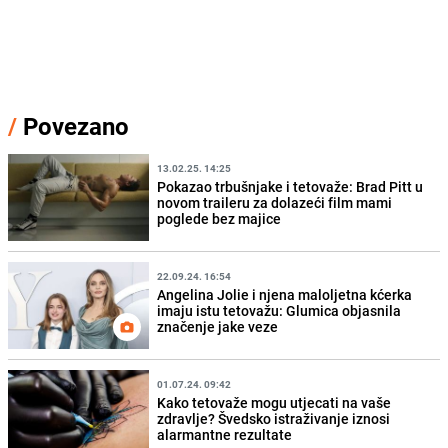
/
Povezano
13.02.25. 14:25
Pokazao trbušnjake i tetovaže: Brad Pitt u
novom traileru za dolazeći film mami
poglede bez majice
22.09.24. 16:54
Angelina Jolie i njena maloljetna kćerka
imaju istu tetovažu: Glumica objasnila
značenje jake veze
01.07.24. 09:42
Kako tetovaže mogu utjecati na vaše
zdravlje? Švedsko istraživanje iznosi
alarmantne rezultate