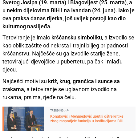
Svetog Josipa (19. marta) i Blagovijest (25. marta), a
u nekim dijelovima BiH i na Ivandan (24. juna). Iako je
ova praksa danas rijetka, još uvijek postoji kao dio
kulturnog naslijeđa.
Tetoviranje je imalo
kršćansku simboliku,
a izvodilo se
kao oblik zaštite od nekrsta i trajni biljeg pripadnosti
kršćanstvu. Najčešće su ga izvodile starije žene,
tetovirajući djevojčice u pubertetu, pa čak i mlađu
djecu.
Najčešći motivi su
križ, krug, grančica i sunce sa
zrakama,
a tetoviranje se uglavnom izvodilo na
rukama, prsima, rjeđe na čelu.
TRENDING
Konaković i Mehmedović uputili oštre kritike
zbog raspodjele funkcija u institucijama BiH