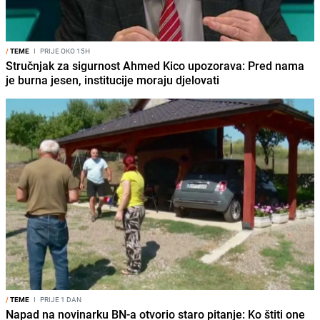
/
TEME
I
PRIJE OKO 15H
Stručnjak za sigurnost Ahmed Kico upozorava: Pred nama
je burna jesen, institucije moraju djelovati
/
TEME
I
PRIJE 1 DAN
Napad na novinarku BN-a otvorio staro pitanje: Ko štiti one