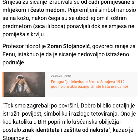
Smjesa za sicanje izrađivala se
od čađi pomiješane s
mlijekom i često medom
. Pripremljeni simbol nanosio
se na kožu, nakon čega su se ubodi iglom ili oštrim
predmetom (sica ili boca) ponavljali dok se smjesa ne
pomiješa s krvlju.
Profesor filozofije
Zoran Stojanović
, govoreći ranije za
Fenu, istaknuo je da je sicanje nedovoljno istraženo
područje.
29.03.23. 09:50
Fotografija tetovirane žene u Sarajevu 1912.
godine privukla pažnju. Znate li šta je sicanje?
"Tek smo zagrebali po površini. Dobro bi bilo detaljnije
istražiti povijest, simboliku i razloge tetoviranja. Ono je
kod katolika u BiH poprimilo kršćanska obilježja i
postalo
znak identiteta i zaštite od nekrsta
", kazao je
Stojanović.