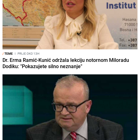
/
TEME
I
PRIJE OKO 13H
Dr. Erma Ramić-Kunić održala lekciju notornom Miloradu
Dodiku: "Pokazujete silno neznanje"