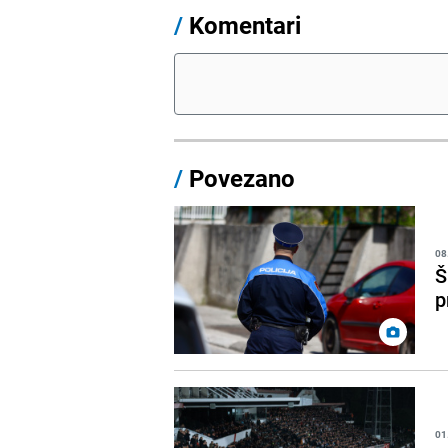
/
Komentari
/
Povezano
08
Š
p
01