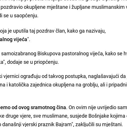
 te pozdravio okupljene mještane i župljane muslimanskim 
di se u saopćenju.
oja je uputila taj pozdrav član, kako ga nazivaju,
alnog vijeća
".
član samoizabranog Biskupova pastoralnog vijeća, kako se hv
ka", dodaje se u priopćenju.
ki vjernici ograđuju od takvog postupka, naglašavajući da 
 i katolička zajednica okupljena na groblju, ali i pripadni
đujemo od ovog sramotnog čina
. On ovim nije uvrijedio sa
dnike druge vjere, sve muslimane, susjede Bošnjake kojim
 današnji vjerski praznik Bajram", zaključili su mještani.