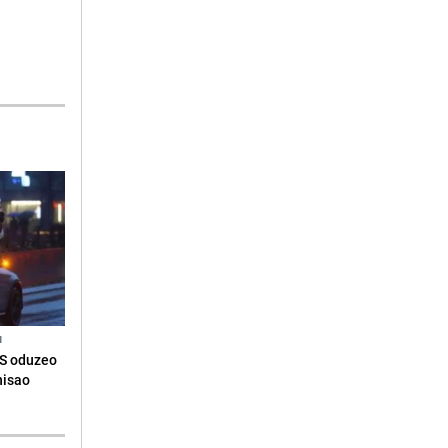
N
RS oduzeo
nisao