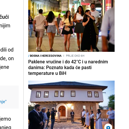
ičući
nijim
dili od
/
BOSNA I HERCEGOVINA
I
PRIJE OKO 6H
de, on
Paklene vrućine i do 42°C i u narednim
ljene
danima: Poznato kada će pasti
temperature u BiH
nje"
ujemo
manjeg