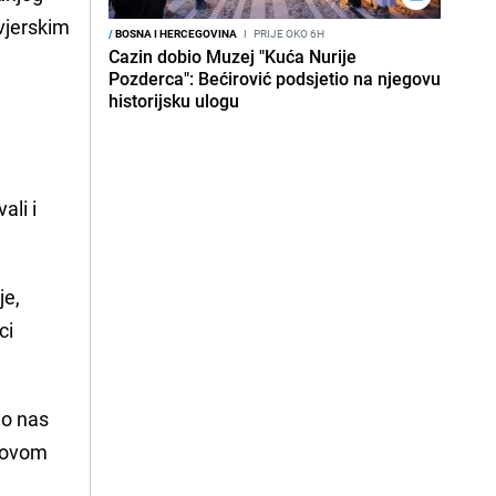
vjerskim
/
BOSNA I HERCEGOVINA
I
PRIJE OKO 6H
Cazin dobio Muzej "Kuća Nurije
Pozderca": Bećirović podsjetio na njegovu
historijsku ulogu
ali i
je,
ci
mo nas
a ovom