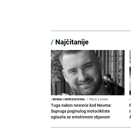
/
Najčitanije
/
BOSNA I HERCEGOVINA
I
PRIJE 2 DANA
/
Tuga nakon nesreće kod Neuma:
Supruga poginulog motocikliste
i
oglasila se emotivnom objavom