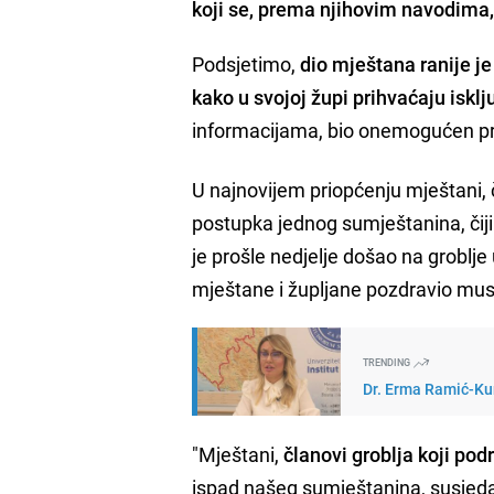
koji se, prema njihovim navodima, 
Podsjetimo,
dio mještana ranije je
kako u svojoj župi prihvaćaju isklj
informacijama, bio onemogućen pr
U najnovijem priopćenju mještani, č
postupka jednog sumještanina, čiji 
je prošle nedjelje došao na groblje 
mještane i župljane pozdravio mu
TRENDING
Dr. Erma Ramić-Kun
"Mještani,
članovi groblja koji pod
ispad našeg sumještanina, susjeda N