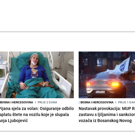
BOSNA I HERCEGOVINA
I
PRIJE 2 DANA
/
BOSNA I HERCEGOVINA
I
PRIJE 1 DA
Pijana sjela za volan: Osiguranje odbilo
Nastavak provokacija: MUP 
splatu štete na vozilu koje je slupala
zastavu s ljiljanima i sankcio
Anja Ljubojević
vozača iz Bosanskog Novog