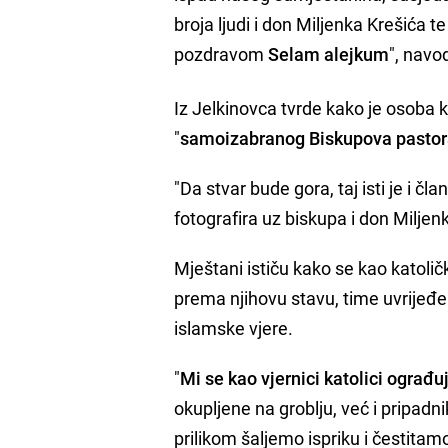
broja ljudi i don Miljenka Krešića
pozdravom
Selam alejkum
", navo
Iz Jelkinovca tvrde kako je osoba k
"
samoizabranog Biskupova pastor
"Da stvar bude gora, taj isti je i 
fotografira uz biskupa i don Miljen
Mještani ističu kako se kao katolič
prema njihovu stavu, time uvrijeđena
islamske vjere.
"
Mi se kao vjernici katolici ogra
okupljene na groblju, već i pripa
prilikom šaljemo ispriku i čestitamo