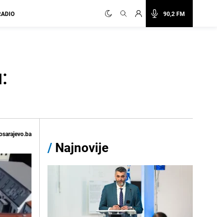
RADIO
90,2 FM
:
osarajevo.ba
/
Najnovije