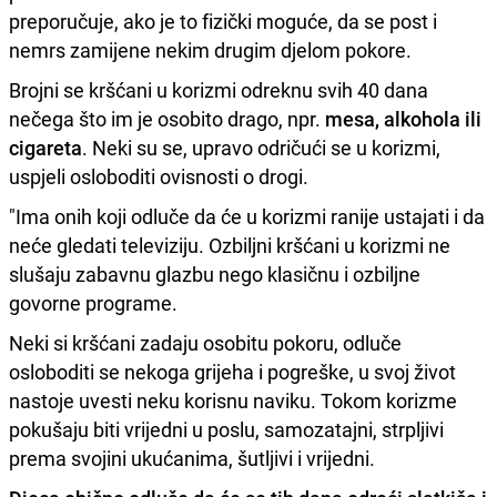
preporučuje, ako je to fizički moguće, da se post i
nemrs zamijene nekim drugim djelom pokore.
Brojni se kršćani u korizmi odreknu svih 40 dana
nečega što im je osobito drago, npr.
mesa, alkohola ili
cigareta
. Neki su se, upravo odričući se u korizmi,
uspjeli osloboditi ovisnosti o drogi.
"Ima onih koji odluče da će u korizmi ranije ustajati i da
neće gledati televiziju. Ozbiljni kršćani u korizmi ne
slušaju zabavnu glazbu nego klasičnu i ozbiljne
govorne programe.
Neki si kršćani zadaju osobitu pokoru, odluče
osloboditi se nekoga grijeha i pogreške, u svoj život
nastoje uvesti neku korisnu naviku. Tokom korizme
pokušaju biti vrijedni u poslu, samozatajni, strpljivi
prema svojini ukućanima, šutljivi i vrijedni.