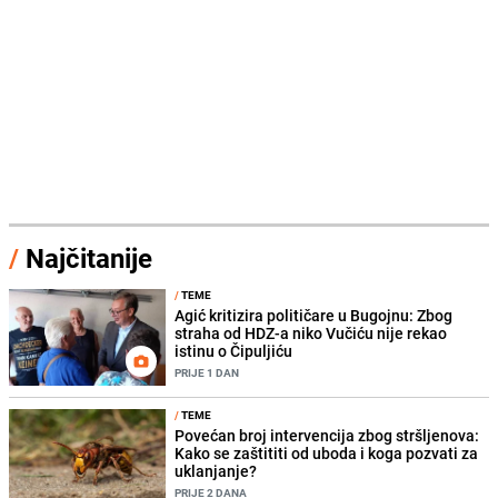
/
Najčitanije
/
TEME
Agić kritizira političare u Bugojnu: Zbog
straha od HDZ-a niko Vučiću nije rekao
istinu o Čipuljiću
PRIJE 1 DAN
/
TEME
Povećan broj intervencija zbog stršljenova:
Kako se zaštititi od uboda i koga pozvati za
uklanjanje?
PRIJE 2 DANA