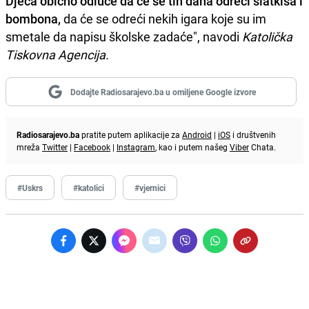
Djeca obično odluče da će se tih dana odreći slatkiša i
bombona,
da će se odreći nekih igara koje su im
smetale da napisu školske zadaće", navodi
Katolička
Tiskovna Agencija.
Dodajte Radiosarajevo.ba u omiljene Google izvore
Radiosarajevo.ba
pratite putem aplikacije za
Android
|
iOS
i društvenih
mreža
Twitter
|
Facebook
|
Instagram
, kao i putem našeg
Viber
Chata.
#Uskrs
#katolici
#vjernici