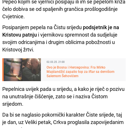
Pepeo kojim se vjernici posipaju ili im se pepelom križa
čelo dobiva se od spaljenih grančica prošlogodišnje
Cvjetnice.
Posipanjem pepela na Čistu srijedu
podsjetnik je na
Kristovu patnju
i vjernikovu spremnost da sudjeluje
svojim odricanjima i drugim oblicima pobožnosti u
Kristovoj žrtvi.
02.03.25. 21:00
Ovo je Bosna i Hercegovina: Fra Mirko
Majdandžić zapalio top za iftar sa dervišom
Salemom Šehovićem
Pepelnica uvijek pada u srijedu, a kako je riječ o pozivu
na unutrašnje čišćenje, zato se i naziva Čistom
srijedom.
Da bi se naglasio pokornički karakter Čiste srijede, taj
je dan, uz Veliki petak, Crkva proglasila zapovijedanim