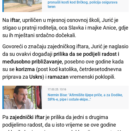
pronašli kosti kod Brčkog, policija osigurava
teren
Na
iftar
, upriličen u mjesnoj osnovnoj školi, Jurić je
stigao u pratnji roditelja, oca Slavka i majke Anice, gdje
su ih mještani srdačno dočekali.
Govoreći o značaju zajedničkog iftara, Jurić je naglasio
da su ovakvi događaji
prilika da se podijeli radost i
međusobno približavanje
, posebno ove godine kada
su se
korizma
(post kod katolika, četrdesetodnevna
priprava za
Uskrs
) i
ramazan
vremenski poklopili.
17.03.25. 13:16
Nermin Bise: "Afirmišite lijepe priče, a za Dodike,
SIPA-e, pipe i ostale ekipe..."
Pa
zajednički iftar
je prilika da jedni s drugima
podijelimo radost, da u isto vrijeme se ove godine