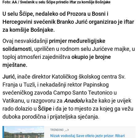
Foto: AA / Svećenik u selu Šćipe priredio iftar za komšije Bošnjake
U selu Šćipe, nedaleko od Prozora u Bosni i
Hercegovini svećenik Branko Jurić organizirao je iftar
za komšije Bošnjake.
Ovaj nesvakidašnji
primjer međureligijske
solidarnosti
, upriličen u rodnom selu Jurićeve majke, u
toploj atmosferi zajedništva
okupio je brojne
mještane.
Jurić
, inače direktor Katoličkog školskog centra Sv.
Franja u Tuzli, i nekadašnji rektor Papinskog
svećeničkog zavoda Campo Santo Teutonico u
Vatikanu, u razgovoru za
Anadolu
kaže kako je uvijek
rado dolazio u
Šćipe
i da je to mjesto za kojeg ga vežu
duboka porodična i prijateljska sjećanja.
TRENDING
Nizak vodostaj Save otkrio jeziv prizor: Ribari