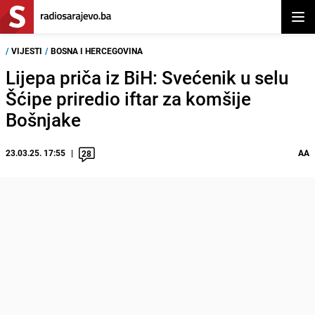
Otvor
/
VIJESTI
/
BOSNA I HERCEGOVINA
Lijepa priča iz BiH: Svećenik u selu
Šćipe priredio iftar za komšije
Bošnjake
23.03.25. 17:55
AA
28