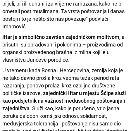
bi jeli, pili ili duhanili za vrijeme ramazana, kako ne bi
ometali post muslimana. Ta vrsta poštovanja i danas
postoji i to je nešto što nas povezuje" podvlači
Imamović.
Iftar je simbolično završen zajedničkom molitvom
, a
prisutni su obradovani i poklonima – proizvodima od
organski proizvedenog brašna iz mlina koji je u
vlasništvu Jurićeve porodice.
U vremenu kada Bosna i Hercegovina, zemlja koja je
ne tako davno prošla kroz veoma težak period rata i
razaranja, ponovo prolazi kroz ozbiljne društvene i
političke izazove,
zajednički iftar u mjestu Šćipe služi
kao podsjetnik na važnost međusobnog poštovanja i
zajedništva
. Služi kao, kako je poručeno, vrlo jasna
poruka da dobri komšijski odnosi, solidarnost,
međuvjerska tolerancija i poštovanje nisu samo dio