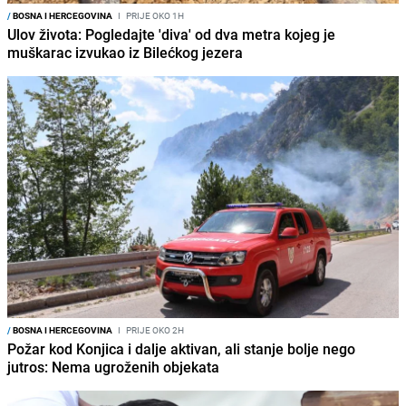
/
BOSNA I HERCEGOVINA
I
PRIJE OKO 1H
Ulov života: Pogledajte 'diva' od dva metra kojeg je
muškarac izvukao iz Bilećkog jezera
/
BOSNA I HERCEGOVINA
I
PRIJE OKO 2H
Požar kod Konjica i dalje aktivan, ali stanje bolje nego
jutros: Nema ugroženih objekata