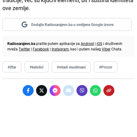
tradicije, već su ključni elementi, bit i suština identiteta
ove zemlje.
Dodajte Radiosarajevo.ba u omiljene Google izvore
Radiosarajevo.ba
pratite putem aplikacije za
Android
|
iOS
i društvenih
mreža
Twitter
|
Facebook
|
Instagram
, kao i putem našeg
Viber
Chata.
#iftar
#katolici
#mladi muslimani
#Prozor