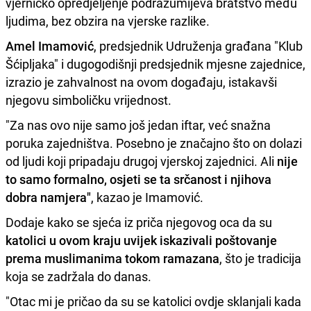
vjerničko opredjeljenje podrazumijeva bratstvo među
ljudima, bez obzira na vjerske razlike.
Amel Imamović
, predsjednik Udruženja građana "Klub
Šćipljaka" i dugogodišnji predsjednik mjesne zajednice,
izrazio je zahvalnost na ovom događaju, istakavši
njegovu simboličku vrijednost.
"Za nas ovo nije samo još jedan iftar, već snažna
poruka zajedništva. Posebno je značajno što on dolazi
od ljudi koji pripadaju drugoj vjerskoj zajednici. Ali
nije
to samo formalno, osjeti se ta srčanost i njihova
dobra namjera"
, kazao je Imamović.
Dodaje kako se sjeća iz priča njegovog oca da su
katolici u ovom kraju uvijek iskazivali poštovanje
prema muslimanima tokom ramazana
, što je tradicija
koja se zadržala do danas.
"Otac mi je pričao da su se katolici ovdje sklanjali kada