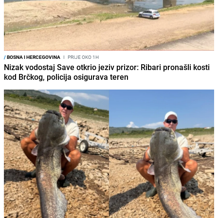
/
BOSNA I HERCEGOVINA
I
PRIJE OKO 1H
Nizak vodostaj Save otkrio jeziv prizor: Ribari pronašli kosti
kod Brčkog, policija osigurava teren