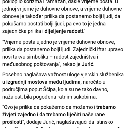
poklopilo korizma i ramazan, dakle vrijeme posta. U
jednoj vrijeme je duhovne obnove, a vrijeme duhovne
obnove je također prilika da postanemo bolji ljudi, da
pokušamo postati bolji ljudi, pa evo to je jedna
zajednička prilika i
dijeljenje radosti."
"Vrijeme posta ujedno je vrijeme duhovne obnove,
prilika da postanemo bolji ljudi. Zajednički iftar upravo
nosi takvu simboliku – radost zajedništva i
međusobnog poštovanja", rekao je
Jurić
.
Posebno naglašava važnost uloge vjerskih službenika
u
izgradnji mostova među ljudima
, naročito u
područjima poput Šćipa, koja su ne tako davno,
nažalost, bila pogođena ratnim sukobima.
"Ovo je prilika da pokažemo da možemo i
trebamo
živjeti zajedno i da trebamo liječiti naše rane
prošlosti
", dodaje Jurić, naglašavajući da istinsko