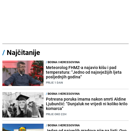
/
Najčitanije
/
BOSNA I HERCEGOVINA
Meteorolog FHMZ-a najavio kišu i pad
temperatura: "Jedno od najsvježijih ljeta
posljednjih godina"
PRIJE 1 DAN
/
BOSNA I HERCEGOVINA
Potresna poruka imama nakon smrti Aldine
Ljubunčić: "Dunjaluk ne vrijedi ni koliko krilo
komarca"
PRIJE OKO 22H
/
BOSNA I HERCEGOVINA
Jedan od najvećih gradova nije na listi: Ovo