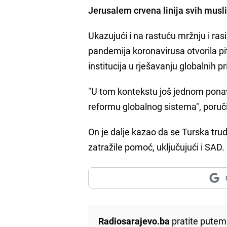
Jerusalem crvena linija svih mus
Ukazujući i na rastuću mržnju i r
pandemija koronavirusa otvorila pi
institucija u rješavanju globalnih pri
"U tom kontekstu još jednom ponavl
reformu globalnog sistema", poruč
On je dalje kazao da se Turska tr
zatražile pomoć, uključujući i SAD.
Radiosarajevo.ba
pratite putem 