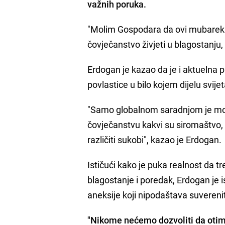
važnih poruka.
"Molim Gospodara da ovi mubarek d
čovječanstvo živjeti u blagostanju, 
Erdogan je kazao da je i aktuelna 
povlastice u bilo kojem dijelu svijet
"Samo globalnom saradnjom je moguć
čovječanstvu kakvi su siromaštvo, t
različiti sukobi", kazao je Erdogan.
Ističući kako je puka realnost da t
blagostanje i poredak, Erdogan je i
aneksije koji nipodaštava suveren
"Nikome nećemo dozvoliti da otima