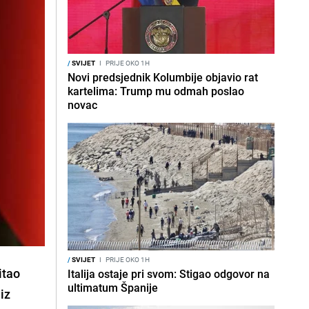
/
SVIJET
I
PRIJE OKO 1H
Novi predsjednik Kolumbije objavio rat
kartelima: Trump mu odmah poslao
novac
/
SVIJET
I
PRIJE OKO 1H
itao
Italija ostaje pri svom: Stigao odgovor na
ultimatum Španije
iz