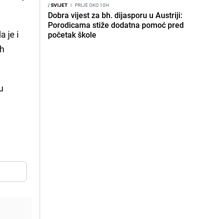
/
SVIJET
I
PRIJE OKO 10H
Dobra vijest za bh. dijasporu u Austriji:
Porodicama stiže dodatna pomoć pred
 je i
početak škole
ih
u