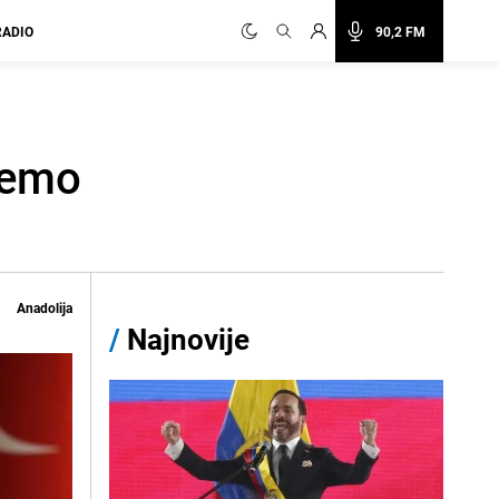
RADIO
90,2 FM
ćemo
Anadolija
/
Najnovije