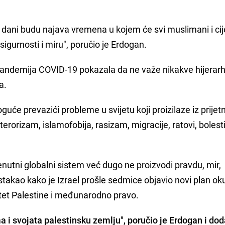
ani budu najava vremena u kojem će svi muslimani i cij
sigurnosti i miru", poručio je Erdogan.
pandemija COVID-19 pokazala da ne važe nikakve hijerarhij
a.
e prevazići probleme u svijetu koji proizilaze iz prijetn
erorizam, islamofobija, rasizam, migracije, ratovi, bolesti
renutni globalni sistem već dugo ne proizvodi pravdu, mir,
stakao kako je Izrael prošle sedmice objavio novi plan oku
itet Palestine i međunarodno pravo.
 i svojata palestinsku zemlju", poručio je Erdogan i dod