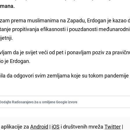
limana.
asizam prema muslimanima na Zapadu, Erdogan je kazao da
tanje propitivanja efikasnosti i pouzdanosti međunarodn
jetnji.
jam da je svijet veći od pet i ponavljam poziv za pravičn
io je Erdogan.
udila da odgovori svim zemljama koje su tokom pandemije
Dodajte Radiosarajevo.ba u omiljene Google izvore
aplikacije za
Android
|
iOS
i društvenih mreža
Twitter
|