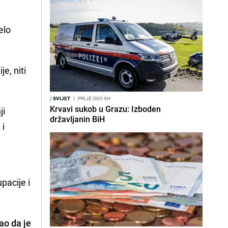
elo
e, niti
/
SVIJET
I
PRIJE OKO 9H
Krvavi sukob u Grazu: Izboden
ji
državljanin BiH
 i
pacije i
ao da je