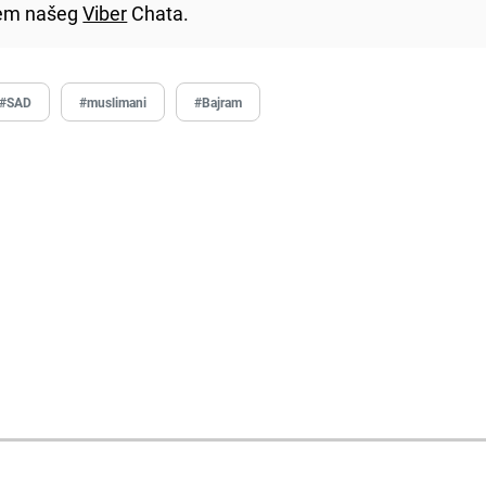
utem našeg
Viber
Chata.
#SAD
#muslimani
#Bajram