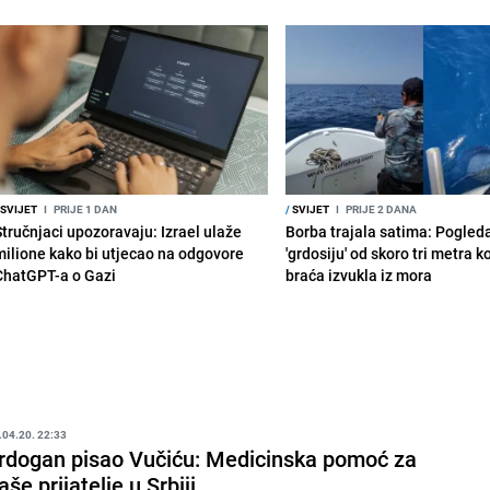
SVIJET
I
PRIJE 1 DAN
/
SVIJET
I
PRIJE 2 DANA
Stručnjaci upozoravaju: Izrael ulaže
Borba trajala satima: Pogled
milione kako bi utjecao na odgovore
'grdosiju' od skoro tri metra k
ChatGPT-a o Gazi
braća izvukla iz mora
.04.20. 22:33
rdogan pisao Vučiću: Medicinska pomoć za
aše prijatelje u Srbiji