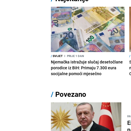
/
SVIJET
I
PRIJE 1 DAN
/
Njemačka istražuje slučaj desetočlane
porodice iz BiH: Primaju 7.300 eura
socijalne pomoći mjesečno
/
Povezano
06
E
n