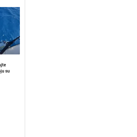
ajte
oju su