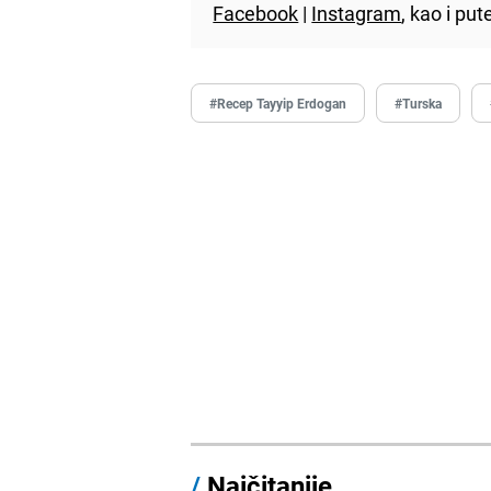
Facebook
|
Instagram
, kao i p
#Recep Tayyip Erdogan
#Turska
/
Najčitanije