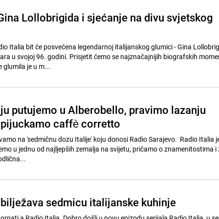
 Gina Lollobrigida i sjećanje na divu svjetskog
o Italia bit će posvećena legendarnoj italijanskog glumici - Gina Lollobri
ara u svojoj 96. godini. Prisjetit ćemo se najznačajnijih biografskih mom
e glumila je u m...
iju putujemo u Alberobello, pravimo lazanju
 pijuckamo caffè corretto
ivamo na 'sedmičnu dozu Italije' koju donosi Radio Sarajevo. Radio Italia 
jemo u jednu od najljepših zemalja na svijetu, pričamo o znamenitostima i
dlična...
obilježava sedmicu italijanske kuhinje
rnati a Radio Italia. Dobro došli u novu epizodu serijala Radio Italia, u s