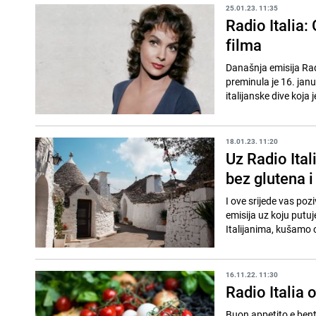
25.01.23. 11:35
Radio Italia:
filma
Današnja emisija Radi
preminula je 16. janu
italijanske dive koja j
18.01.23. 11:20
Uz Radio Ital
bez glutena i
I ove srijede vas poz
emisija uz koju putu
Italijanima, kušamo o
16.11.22. 11:30
Radio Italia 
Buon appetito e bento