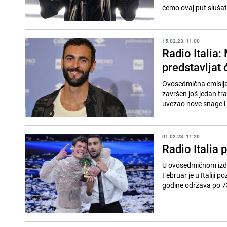
ćemo ovaj put slušati
15.02.23. 11:00
Radio Italia
predstavljat 
Ovosedmična emisija R
završen još jedan tra
uvezao nove snage i 
01.02.23. 11:20
Radio Italia 
U ovosedmičnom izdan
Februar je u Italiji 
godine održava po 73