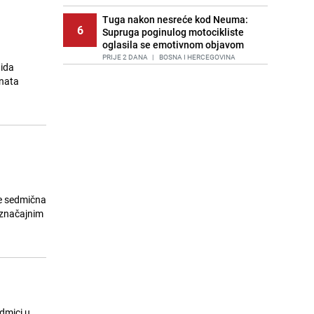
Tuga nakon nesreće kod Neuma:
6
Supruga poginulog motocikliste
oglasila se emotivnom objavom
PRIJE 2 DANA
|
BOSNA I HERCEGOVINA
gida
enata
Lice Sarajeva koje ne smijemo
7
ignorisati: Ispod mosta pronađen
improvizovani dom
PRIJE 2 DANA
|
LOKALNE TEME
Agić kritizira političare u Bugojnu:
8
Zbog straha od HDZ-a niko Vučiću
nije rekao istinu o Čipuljiću
PRIJE 1 DAN
|
TEME
je sedmična
Pijana sjela za volan: Osiguranje
 značajnim
9
odbilo isplatu štete na vozilu koje je
slupala Anja Ljubojević
PRIJE 1 DAN
|
BOSNA I HERCEGOVINA
Akcija na Dobrinji: Specijalci MUP-a
10
KS opkolili zgradu
PRIJE 1 DAN
|
LOKALNE TEME
edmici u