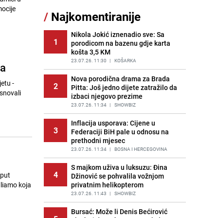
Šta se dešava u sarajevskom
mocije
/
Najkomentiranije
11
naselju Vraca? Policija zaprimila
dojavu, izašli na teren
Nikola Jokić iznenadio sve: Sa
PRIJE 2 DANA
|
CRNA HRONIKA
1
porodicom na bazenu gdje karta
košta 3,5 KM
Znate li šta Dino Merlin pojede prije
12
izlaska na scenu? Njegov ritual
23.07.26. 11:30
|
KOŠARKA
la
iznenadio mnoge
Nova porodična drama za Brada
PRIJE 1 DAN
|
SHOWBIZ
etu -
2
Pitta: Još jedno dijete zatražilo da
snovali
izbaci njegovo prezime
Nastavak provokacija: MUP RS
13
oduzeo zastavu s ljiljanima i
23.07.26. 11:34
|
SHOWBIZ
sankcionisao vozača iz Bosanskog
Novog
Inflacija usporava: Cijene u
3
Federaciji BiH pale u odnosu na
PRIJE 1 DAN
|
BOSNA I HERCEGOVINA
prethodni mjesec
Kako izgleda travnjak stadiona
23.07.26. 11:34
|
BOSNA I HERCEGOVINA
14
u
Koševo nakon tri koncerta Dine
Merlina
S majkom uživa u luksuzu: Đina
4
 put
Džinović se pohvalila vožnjom
PRIJE 2 DANA
|
FOTO
aliamo koja
privatnim helikopterom
Pojavili su vam se mravi u kući? Bez
23.07.26. 11:43
|
SHOWBIZ
15
brige, ovo su najbolji načini da ih se
riješite
Bursać: Može li Denis Bećirović