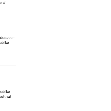
Mini feljton (I) | Akademik
Republike Italije u BiH. Između ostalog, danas ćemo u emisiji govoriti o pet zanimljivosti iz Italije: //...
15
Muhamed Filipović: Bosanski duh u
književnosti – šta je to?
23.07.26. 12:30
|
TEME
a Ambasadom
ublike
publike