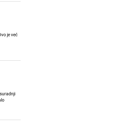
vo je već
 suradnji
alo