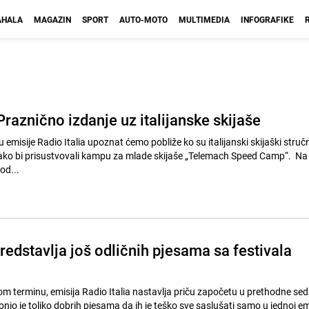
HALA
MAGAZIN
SPORT
AUTO-MOTO
MULTIMEDIA
INFOGRAFIKE
 Praznično izdanje uz italijanske skijaše
emisije Radio Italia upoznat ćemo pobliže ko su italijanski skijaški stručn
kako bi prisustvovali kampu za mlade skijaše „Telemach Speed Camp“. Na 
 od...
predstavlja još odličnih pjesama sa festivala
terminu, emisija Radio Italia nastavlja priču započetu u prethodne sed
io je toliko dobrih pjesama da ih je teško sve saslušati samo u jednoj em