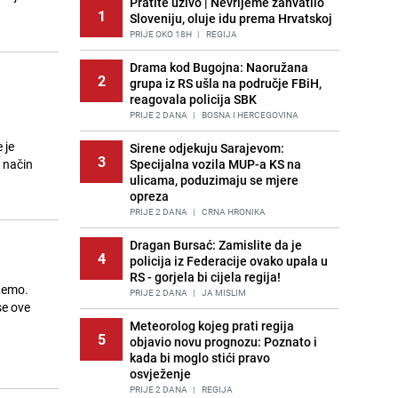
Pratite uživo | Nevrijeme zahvatilo
1
Sloveniju, oluje idu prema Hrvatskoj
PRIJE OKO 18H
|
REGIJA
Drama kod Bugojna: Naoružana
2
grupa iz RS ušla na područje FBiH,
reagovala policija SBK
PRIJE 2 DANA
|
BOSNA I HERCEGOVINA
 je
Sirene odjekuju Sarajevom:
3
n način
Specijalna vozila MUP-a KS na
ulicama, poduzimaju se mjere
opreza
PRIJE 2 DANA
|
CRNA HRONIKA
Dragan Bursać: Zamislite da je
4
policija iz Federacije ovako upala u
RS - gorjela bi cijela regija!
Remo.
PRIJE 2 DANA
|
JA MISLIM
se ove
Meteorolog kojeg prati regija
5
objavio novu prognozu: Poznato i
kada bi moglo stići pravo
osvježenje
PRIJE 2 DANA
|
REGIJA