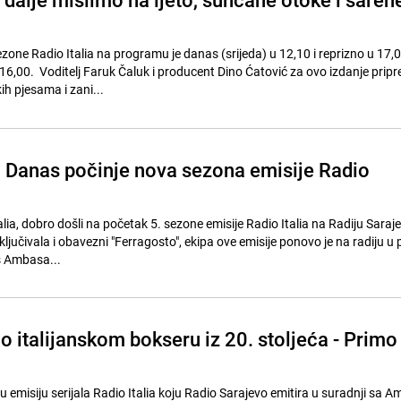
zone Radio Italia na programu je danas (srijeda) u 12,10 i reprizno u 17,0
6,00. Voditelj Faruk Čaluk i producent Dino Ćatović za ovo izdanje pripre
ih pjesama i zani...
 Danas počinje nova sezona emisije Radio
lia, dobro došli na početak 5. sezone emisije Radio Italia na Radiju Sara
uključivala i obavezni "Ferragosto", ekipa ove emisije ponovo je na radiju 
s Ambasa...
a o italijanskom bokseru iz 20. stoljeća - Primo
nu emisiju serijala Radio Italia koju Radio Sarajevo emitira u suradnji s