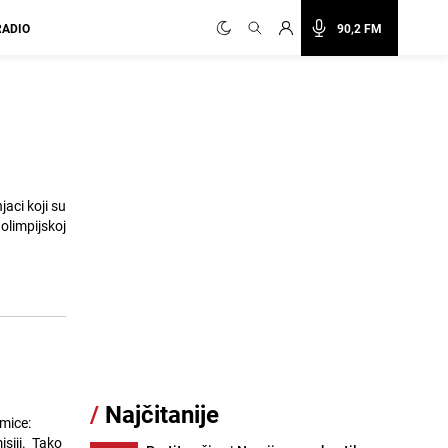
RADIO
90,2 FM
jaci koji su
olimpijskoj
/
Najčitanije
mice:
isiji. Tako