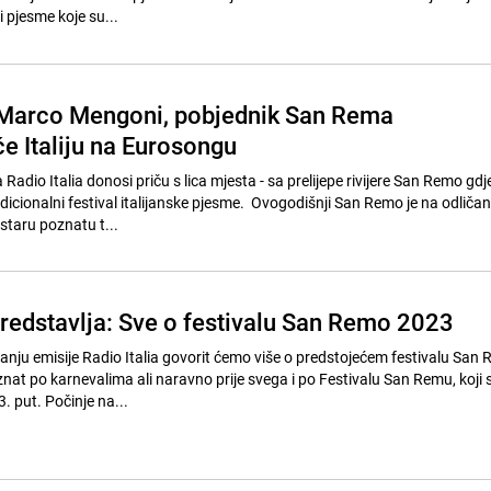
 pjesme koje su...
: Marco Mengoni, pobjednik San Rema
će Italiju na Eurosongu
adio Italia donosi priču s lica mjesta - sa prelijepe rivijere San Remo gdje
dicionalni festival italijanske pjesme. Ovogodišnji San Remo je na odliča
staru poznatu t...
predstavlja: Sve o festivalu San Remo 2023
ju emisije Radio Italia govorit ćemo više o predstojećem festivalu San 
poznat po karnevalima ali naravno prije svega i po Festivalu San Remu, koji 
. put. Počinje na...