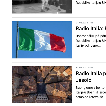
01.06.22. 11:49
Radio Italia:
Dobrodošli u još jed
Republike Italije u 
Italije, odnosno...
13.04.22. 08:47
Radio Italia 
Jesolo
Buongiorno e bentorn
Italije u Bosni i Herceg
ćemo do ljetovališt...