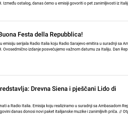
 Buona Festa della Repubblica!
nu emisiju serijala Radio Italia koju Radio Sarajevo emitira u suradnji s
BiH. Ovosedmično izdanje posvećujemo važnom datumu za Italiju. Dan Rep
predstavlja: Drevna Siena i pješčani Lido di
ati a Radio Italia. Emisija koju realiziramo u suradnji sa Ambasadom Re
ovini danas donosi novi paket italijanske muzike i zanimljivih priča. // Otputovat