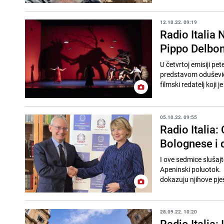
12.10.22. 09:19
Radio Italia
Pippo Delbo
U četvrtoj emisiji pe
predstavom oduševio 
filmski redatelj koji je
05.10.22. 09:55
Radio Italia:
Bolognese i 
I ove sedmice slušaj
Apeninski poluotok. 
dokazuju njihove pje
28.09.22. 10:20
Radio Italia: