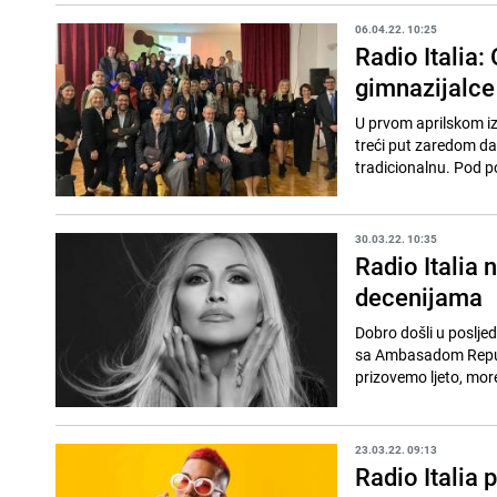
06.04.22. 10:25
Radio Italia:
gimnazijalce 
U prvom aprilskom iz
treći put zaredom da 
tradicionalnu. Pod po
30.03.22. 10:35
Radio Italia 
decenijama
Dobro došli u posljed
sa Ambasadom Republi
prizovemo ljeto, more 
23.03.22. 09:13
Radio Italia 