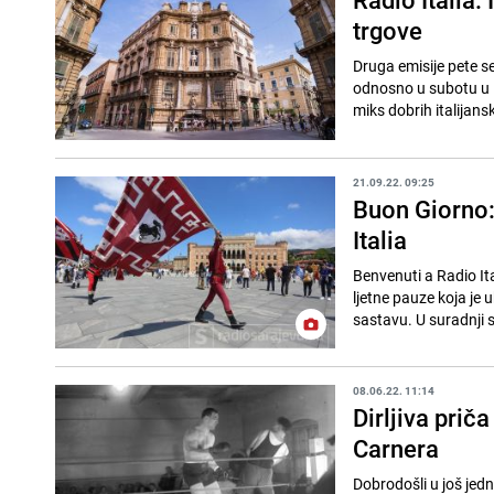
trgove
Druga emisije pete se
odnosno u subotu u 1
miks dobrih italijansk
21.09.22. 09:25
Buon Giorno:
Italia
Benvenuti a Radio Ita
ljetne pauze koja je 
sastavu. U suradnji 
08.06.22. 11:14
Dirljiva prič
Carnera
Dobrodošli u još jed