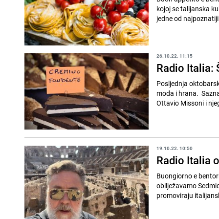
kojoj se talijanska ku
jedne od najpoznatijih
26.10.22. 11:15
Radio Italia: 
Posljednja oktobarska
moda i hrana. Sazna
Ottavio Missoni i nj
19.10.22. 10:50
Radio Italia 
Buongiorno e bentornat
obilježavamo Sedmicu 
promoviraju italijanski