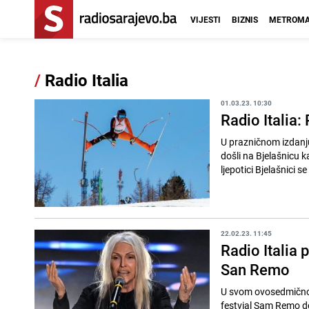
VIJESTI
BIZNIS
METROMA
/
Radio Italia
01.03.23. 10:30
Radio Italia:
U prazničnom izdanju 
došli na Bjelašnicu 
ljepotici Bjelašnici se
22.02.23. 11:45
Radio Italia 
San Remo
U svom ovosedmičnom 
festvial Sam Remo don