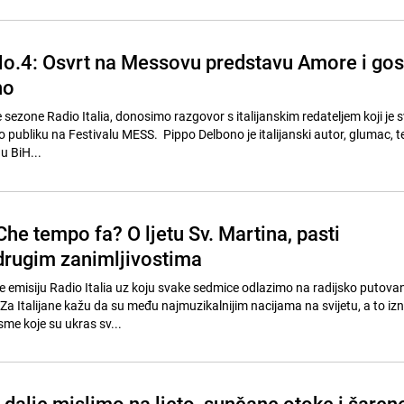
 No.4: Osvrt na Messovu predstavu Amore i gos
no
te sezone Radio Italia, donosimo razgovor s italijanskim redateljem koji je
publiku na Festivalu MESS. Pippo Delbono je italijanski autor, glumac, te
 u BiH...
 Che tempo fa? O ljetu Sv. Martina, pasti
drugim zanimljivostima
te emisiju Radio Italia uz koju svake sedmice odlazimo na radijsko putova
Za Italijane kažu da su među najmuzikalnijim nacijama na svijetu, a to iz
sme koje su ukras sv...
 I dalje mislimo na ljeto, sunčane otoke i šaren