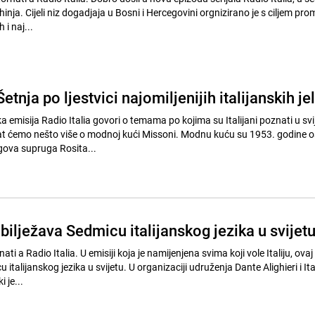
hinja. Cijeli niz dogadjaja u Bosni i Hercegovini orgnizirano je s ciljem pro
 i naj...
Šetnja po ljestvici najomiljenijih italijanskih je
 emisija Radio Italia govori o temama po kojima su Italijani poznati u svij
t ćemo nešto više o modnoj kući Missoni. Modnu kuću su 1953. godine o
egova supruga Rosita...
obilježava Sedmicu italijanskog jezika u svijet
i a Radio Italia. U emisiji koja je namijenjena svima koji vole Italiju, ovaj
italijanskog jezika u svijetu. U organizaciji udruženja Dante Alighieri i It
 je...