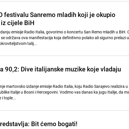
 O festivalu Sanremo mladih koji je okupio
iz cijele BiH
danju emisije Radio Italia, govorimo o koncertu San Remo mladih u BiH. O
se održava ova manifestacija koja definitivno polako ali sigurno prelazi u
kroviteljstvom talij...
na 90,2: Dive italijanske muzike koje vladaju
nje martovsko izdanje emisije Radio Italia, koju Radio Sarajevo realizira u
ke Italije u Bosni i Hercegovini. Vodimo vas danas ka jugu Italije, da m
i tople...
predstavlja: Bit ćemo bogati!