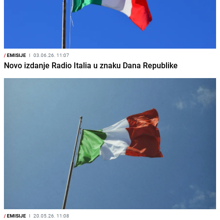
/
EMISIJE
I
03.06.26. 11:07
Novo izdanje Radio Italia u znaku Dana Republike
/
EMISIJE
I
20.05.26. 11:08