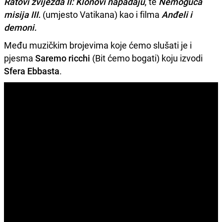
Ratovi zvijezda II: Klonovi napadaju
, te
Nemoguća
misija III.
(umjesto Vatikana) kao i filma
Anđeli i
demoni.
Među muzičkim brojevima koje ćemo slušati je i
pjesma
Saremo ricchi
(Bit ćemo bogati) koju izvodi
Sfera Ebbasta
.