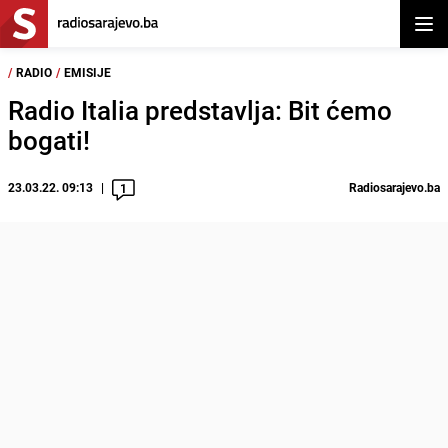
Otvor
/
RADIO
/
EMISIJE
Radio Italia predstavlja: Bit ćemo
bogati!
23.03.22. 09:13
Radiosarajevo.ba
1