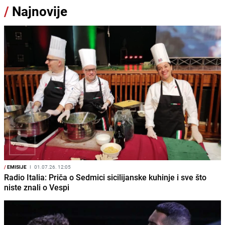
/
Najnovije
/
EMISIJE
I
01.07.26. 12:05
Radio Italia: Priča o Sedmici sicilijanske kuhinje i sve što
niste znali o Vespi