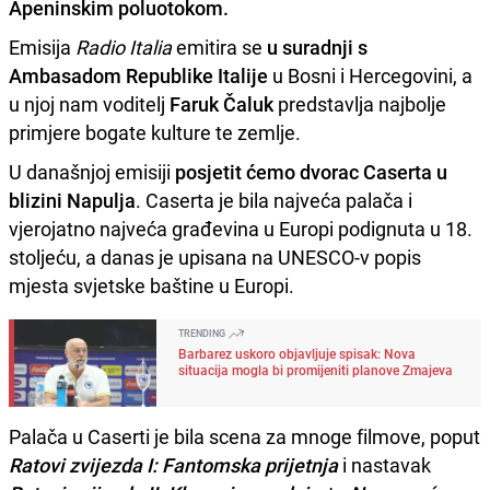
Apeninskim poluotokom.
Emisija
Radio Italia
emitira se
u suradnji s
Ambasadom Republike Italije
u Bosni i Hercegovini, a
u njoj nam voditelj
Faruk Čaluk
predstavlja najbolje
primjere bogate kulture te zemlje.
U današnjoj emisiji
posjetit ćemo dvorac Caserta u
blizini Napulja
. Caserta je bila najveća palača i
vjerojatno najveća građevina u Europi podignuta u 18.
stoljeću, a danas je upisana na UNESCO-v popis
mjesta svjetske baštine u Europi.
TRENDING
Barbarez uskoro objavljuje spisak: Nova
situacija mogla bi promijeniti planove Zmajeva
Palača u Caserti je bila scena za mnoge filmove, poput
Ratovi zvijezda I: Fantomska prij
etnja
i nastavak