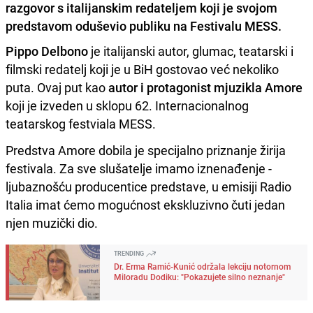
razgovor s italijanskim redateljem koji je svojom
predstavom oduševio publiku na Festivalu MESS.
Pippo Delbono
je italijanski autor, glumac, teatarski i
filmski redatelj koji je u BiH gostovao već nekoliko
puta. Ovaj put kao
autor i protagonist mjuzikla Amore
koji je izveden u sklopu 62. Internacionalnog
teatarskog festviala MESS.
Predstva Amore dobila je specijalno priznanje žirija
festivala. Za sve slušatelje imamo iznenađenje -
ljubaznošću producentice predstave, u emisiji Radio
Italia imat ćemo mogućnost ekskluzivno čuti jedan
njen muzički dio.
TRENDING
Dr. Erma Ramić-Kunić održala lekciju notornom
Miloradu Dodiku: "Pokazujete silno neznanje"