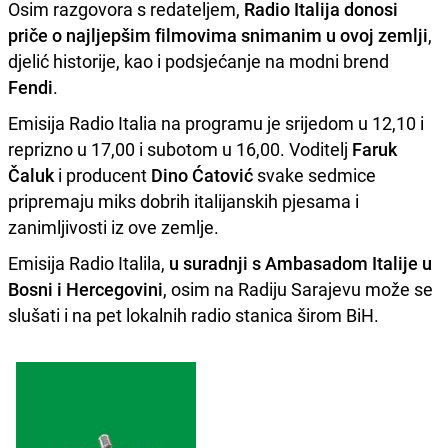
Osim razgovora s redateljem,
Radio Italija donosi
priče o najljepšim filmovima snimanim u ovoj zemlji
,
djelić historije, kao i podsjećanje na modni brend
Fendi
.
Emisija Radio Italia na programu je srijedom u 12,10 i
reprizno u 17,00 i subotom u 16,00. Voditelj
Faruk
Čaluk
i producent
Dino Ćatović
svake sedmice
pripremaju miks dobrih italijanskih pjesama i
zanimljivosti iz ove zemlje.
Emisija Radio Italila,
u suradnji s Ambasadom Italije u
Bosni i Hercegovini
, osim na Radiju Sarajevu može se
slušati i na pet lokalnih radio stanica širom BiH.