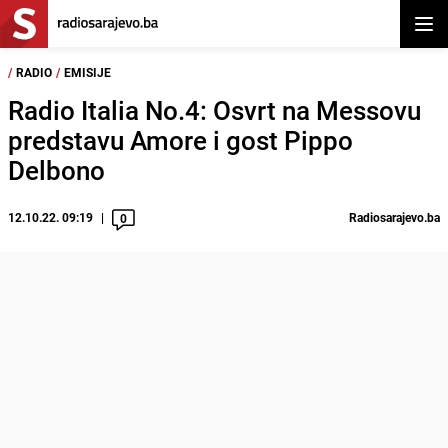
Otvor
/
RADIO
/
EMISIJE
Radio Italia No.4: Osvrt na Messovu
predstavu Amore i gost Pippo
Delbono
12.10.22. 09:19
Radiosarajevo.ba
0