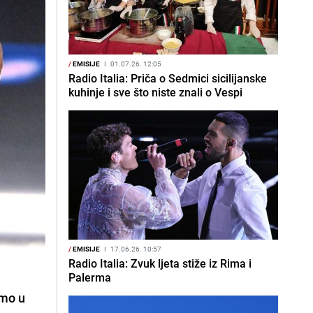
/
EMISIJE
I
01.07.26. 12:05
Radio Italia: Priča o Sedmici sicilijanske
kuhinje i sve što niste znali o Vespi
/
EMISIJE
I
17.06.26. 10:57
Radio Italia: Zvuk ljeta stiže iz Rima i
Palerma
amo u