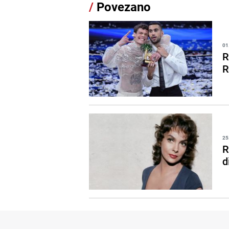
/
Povezano
01
R
R
25
R
d