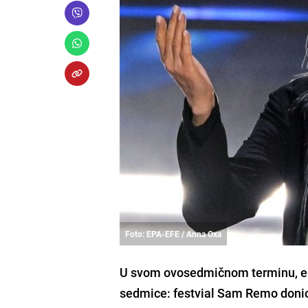
Foto: EPA-EFE / Anna Oxa
U svom ovosedmičnom terminu, emi
sedmice: festvial Sam Remo donio 