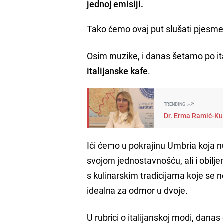
jednoj emisiji.
Tako ćemo ovaj put slušati pjesme
Osim muzike, i danas šetamo po it
italijanske kafe
.
TRENDING
Dr. Erma Ramić-Kun
Ići ćemo u pokrajinu Umbria koja nud
svojom jednostavnošću, ali i obiljem
s kulinarskim tradicijama koje se ne
idealna za odmor u dvoje.
U rubrici o italijanskoj modi, dana