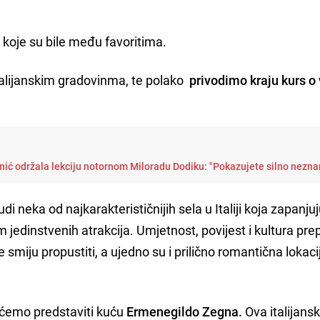
 koje su bile među favoritima.
alijanskim gradovinma, te polako
privodimo kraju kurs o
ić održala lekciju notornom Miloradu Dodiku: "Pokazujete silno nezna
i neka od najkarakterističnijih sela u Italiji koja zapanju
 jedinstvenih atrakcija. Umjetnost, povijest i kultura pre
 smiju propustiti, a ujedno su i prilično romantična lokaci
s ćemo predstaviti kuću
Ermenegildo Zegna.
Ova italijans