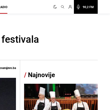
RADIO
90,2 FM
 festivala
osarajevo.ba
/
Najnovije