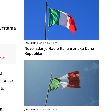
 vrstama
/
EMISIJE
I
03.06.26. 11:07
Novo izdanje Radio Italia u znaku Dana
Republike
nje"
ju
pliću se
ja,
ka
/
EMISIJE
I
20.05.26. 11:08