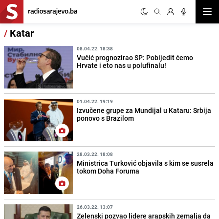
Otvor
/
Katar
08.04.22. 18:38
Vučić prognozirao SP: Pobijedit ćemo
Hrvate i eto nas u polufinalu!
01.04.22. 19:19
Izvučene grupe za Mundijal u Kataru: Srbija
ponovo s Brazilom
28.03.22. 18:08
Ministrica Turković objavila s kim se susrela
tokom Doha Foruma
26.03.22. 13:07
Zelenski pozvao lidere arapskih zemalja da