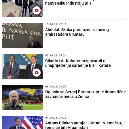
namjensku industriju BiH
15.10.21. 15:19
Abdulah Skaka predložen za novog
ambasadora u Kataru
07.10.21. 17:24
Cikotić i Al-Kahater razgovarali o
unaprijeđenju saradnje BiH i Katara
08.09.21. 07:55
Oglasio se Sergej Barbarez prije dramatične
završnice meča u Zenici
04.09.21. 07:32
Antony Blinken putuje u Katar i Njemačku,
tema će biti Afganistan