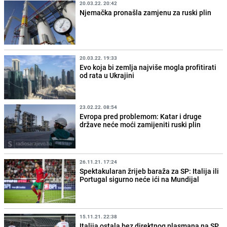
20.03.22. 20:42
Njemačka pronašla zamjenu za ruski plin
20.03.22. 19:33
Evo koja bi zemlja najviše mogla profitirati
od rata u Ukrajini
23.02.22. 08:54
Evropa pred problemom: Katar i druge
države neće moći zamijeniti ruski plin
26.11.21. 17:24
Spektakularan žrijeb baraža za SP: Italija ili
Portugal sigurno neće ići na Mundijal
15.11.21. 22:38
Italija ostala bez direktnog plasmana na SP,