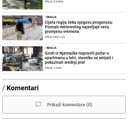
PRIJE 2 DANA
/
REGIJA
Cijela regija čeka njegovu progonozu:
Poznati meteorolog najavljuje veću
promjenu vremena
PRIJE OKO 12H
/
REGIJA
Gosti iz Njemačke napravili požar u
apartmanu u Istri, vlasniku se smijali i
pokazivali srednji prst
PRIJE 1 DAN
/
Komentari
Prikaži komentare
(
0
)