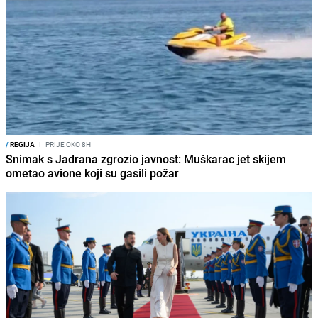
/
REGIJA
I
PRIJE OKO 8H
Snimak s Jadrana zgrozio javnost: Muškarac jet skijem
ometao avione koji su gasili požar