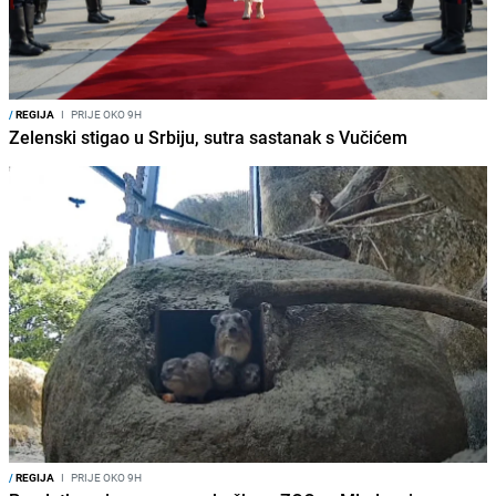
/
REGIJA
I
PRIJE OKO 9H
Zelenski stigao u Srbiju, sutra sastanak s Vučićem
/
REGIJA
I
PRIJE OKO 9H