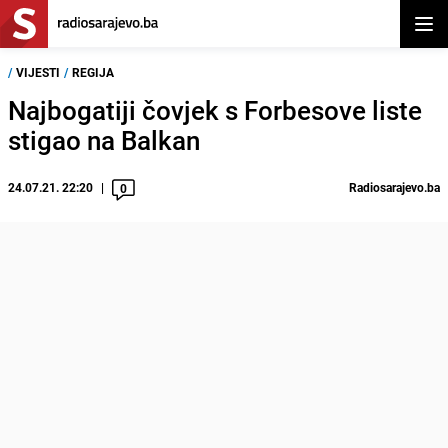
Otvor
/
VIJESTI
/
REGIJA
Najbogatiji čovjek s Forbesove liste
stigao na Balkan
24.07.21. 22:20
Radiosarajevo.ba
0