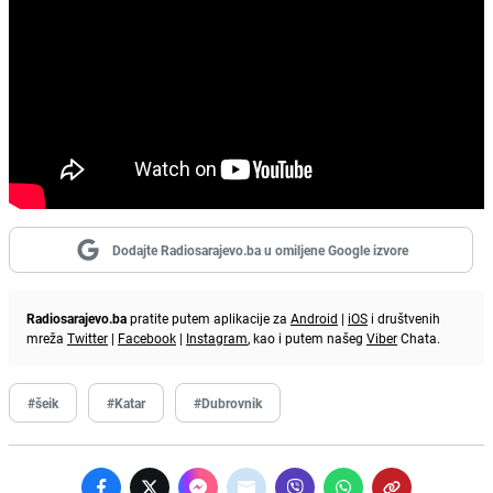
Dodajte Radiosarajevo.ba u omiljene Google izvore
Radiosarajevo.ba
pratite putem aplikacije za
Android
|
iOS
i društvenih
mreža
Twitter
|
Facebook
|
Instagram
, kao i putem našeg
Viber
Chata.
#šeik
#Katar
#Dubrovnik