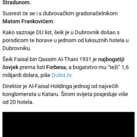
Stradunom
.
Susrest će se i s dubrovačkim gradonačelnikom
Matom Frankovićem
.
Kako saznaje DU list, šeik je u Dubrovnik došao s
porodicom te borave u jednom od luksuznih hotela u
Dubrovniku.
Šeik Faisal bin Qassim Al-Thani 1931 je
najbogatiji
čovjek
prema listi
Forbesa
, a bogatstvo mu "teži" 1,6
milijardi dolara, piše
Dulist.hr.
Direktor je Al-Faisal Holdinga jednog od najvećih
konglomerata u Kataru. Širom svijeta posjeduje više
od 20 hotela.