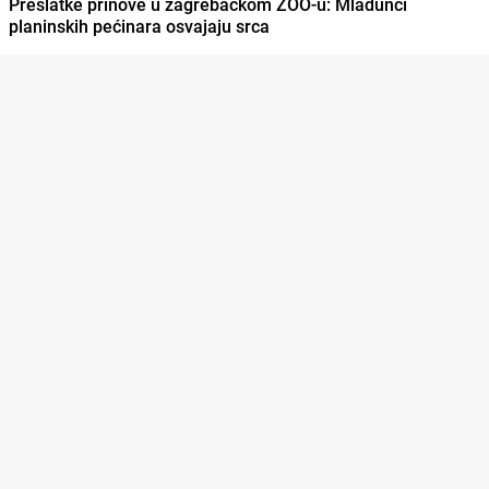
Preslatke prinove u zagrebačkom ZOO-u: Mladunci
planinskih pećinara osvajaju srca