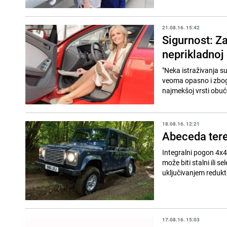
21.08.16. 15:42
Sigurnost: Z
neprikladnoj
"Neka istraživanja su
veoma opasno i zbog s
najmekšoj vrsti obuće
18.08.16. 12:21
Abeceda tere
Integralni pogon 4x4
može biti stalni ili s
uključivanjem redukt
17.08.16. 15:03