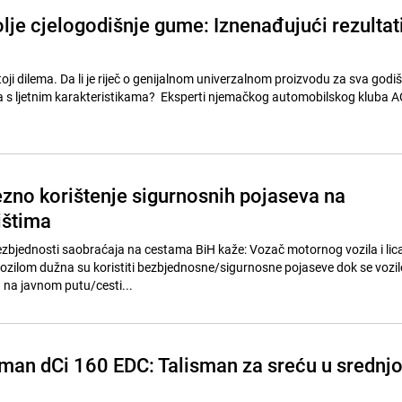
lje cjelogodišnje gume: Iznenađujući rezultat
toji dilema. Da li je riječ o genijalnom univerzalnom proizvodu za sva godiš
s ljetnim karakteristikama? Eksperti njemačkog automobilskog kluba A
ezno korištenje sigurnosnih pojaseva na
ištima
ezbjednosti saobraćaja na cestama BiH kaže: Vozač motornog vozila i li
vozilom dužna su koristiti bezbjednosne/sigurnosne pojaseve dok se vozil
na javnom putu/cesti...
sman dCi 160 EDC: Talisman za sreću u srednjo