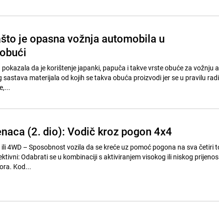
ašto je opasna vožnja automobila u
 obući
 pokazala da je korištenje japanki, papuča i takve vrste obuće za vožnju 
astava materijala od kojih se takva obuća proizvodi jer se u pravilu radi
,...
naca (2. dio): Vodič kroz pogon 4x4
 ili 4WD – Sposobnost vozila da se kreće uz pomoć pogona na sva četiri 
elektivni: Odabrati se u kombinaciji s aktiviranjem visokog ili niskog prijeno
ora. Kod...