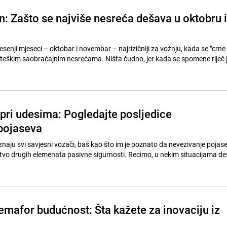
n: Zašto se najviše nesreća dešava u oktobru i
jesenji mjeseci – oktobar i novembar – najrizičniji za vožnju, kada se "crne
 teškim saobraćajnim nesrećama. Ništa čudno, jer kada se spomene riječ 
pri udesima: Pogledajte posljedice
pojaseva
 znaju svi savjesni vozači, baš kao što im je poznato da nevezivanje pojas
tvo drugih elemenata pasivne sigurnosti. Recimo, u nekim situacijama d
semafor budućnost: Šta kažete za inovaciju iz