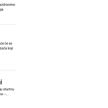
nazdravimo
nja
uće će se
zača koji
j
ju startnu
ne –...