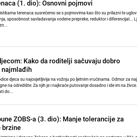
naca (1. dio): Osnovni pojmovi
istikama terenaca susrećemo se s pojmovima kao što su prilazni te uglov
nja, sposobnost savladavanja vodene prepreke, reduktor i diferencijal... L
zn...
djecom: Kako da roditelji sačuvaju dobro
 najmlađih
dice djeca su najosjetljivija na vožnju po ljetnim vrućinama. Odmor za n
igne na odredište: Za njih je i najkraće putovanje dosadno i ide im na živc
ti do...
une ZOBS-a (3. dio): Manje tolerancije za
 brzine