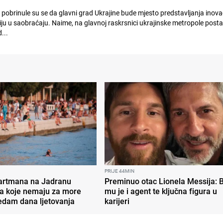
 pobrinule su se da glavni grad Ukrajine bude mjesto predstavljanja inovac
iju u saobraćaju. Naime, na glavnoj raskrsnici ukrajinske metropole postav
...
PRIJE 44MIN
partmana na Jadranu
Preminuo otac Lionela Messija: 
a koje nemaju za more
mu je i agent te ključna figura u
edam dana ljetovanja
karijeri