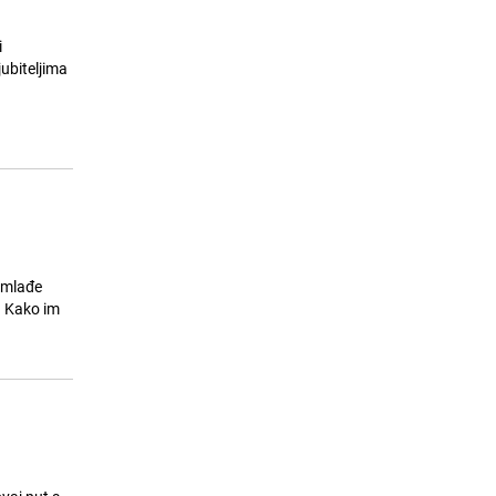
i
jubiteljima
ajmlađe
e. Kako im