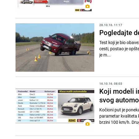
28.10.16. 11:17
Pogledajte d
Test koji je bio obav
cesti, postao je opšte
je m...
16.10.16. 08:03
Koji modeli i
svog automo
Kočioni put je ponek
parametar kvaliteta
brzini 100 km/h. Drug