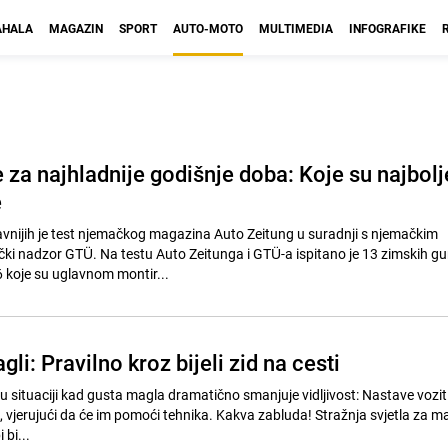
HALA
MAGAZIN
SPORT
AUTO-MOTO
MULTIMEDIA
INFOGRAFIKE
 za najhladnije godišnje doba: Koje su najbolj
e
vnijih je test njemačkog magazina Auto Zeitung u suradnji s njemačkim
ki nadzor GTÜ. Na testu Auto Zeitunga i GTÜ-a ispitano je 13 zimskih g
 koje su uglavnom montir...
li: Pravilno kroz bijeli zid na cesti
 situaciji kad gusta magla dramatično smanjuje vidljivost: Nastave voziti
 vjerujući da će im pomoći tehnika. Kakva zabluda! Stražnja svjetla za ma
 bi...