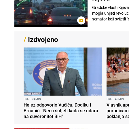
Gradske vlasti Kijeva
mogla unijeti revoluc
semafor koji svijetli "d
/
Izdvojeno
PRIJE 34MIN
PRIJE 43MIN
Helez odgovorio Vučiću, Dodiku i
Vlasnik a
Brnabić: "Neću šutjeti kada se udara
porodicam
na suverenitet BiH"
poklanja s