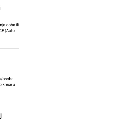
i
nja doba ili
CE (Auto
ca/osobe
o kreće u
j