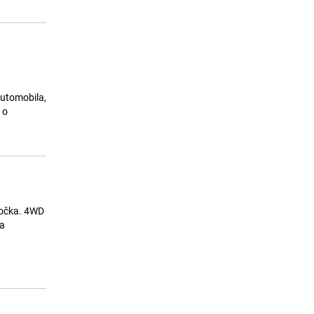
automobila,
 o
točka. 4WD
sa