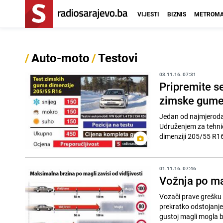
VIJESTI
BIZNIS
METROMA
/
Auto-moto
/
Testovi
03.11.16. 07:31
Pripremite se
zimske gum
Jedan od najmjeroda
Udruženjem za tehnič
dimenziji 205/55 R16
01.11.16. 07:46
Vožnja po mag
Vozači prave grešku u
prekratko odstojanje,
gustoj magli mogla bi