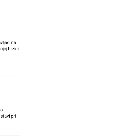
vljači na
ojoj brzini
ao
tavi pri