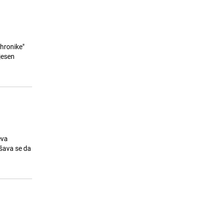
 hronike"
jesen
eva
ešava se da