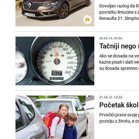
Dovoljan razlog da 
povratku limuzine s 
Renaulta 21. Simptom
06.09.16. 09:56
Tačniji nego 
Ako se dosada na već
kazne pisati i slati 
su dosada spremno d
31.08.16. 12:20
Početak škol
Prvačići prave svoje
poziciju u životu, a o