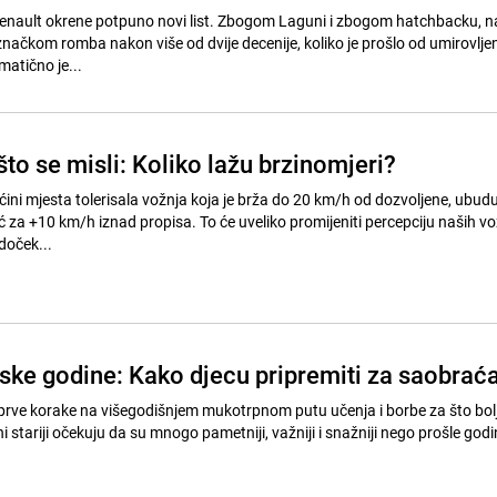
Renault okrene potpuno novi list. Zbogom Laguni i zbogom hatchbacku, 
značkom romba nakon više od dvije decenije, koliko je prošlo od umirovlje
atično je...
što se misli: Koliko lažu brzinomjeri?
ini mjesta tolerisala vožnja koja je brža do 20 km/h od dozvoljene, ubud
već za +10 km/h iznad propisa. To će uveliko promijeniti percepciju naših vo
oček...
ske godine: Kako djecu pripremiti za saobraća
 prve korake na višegodišnjem mukotrpnom putu učenja i borbe za što bol
ni stariji očekuju da su mnogo pametniji, važniji i snažniji nego prošle godi