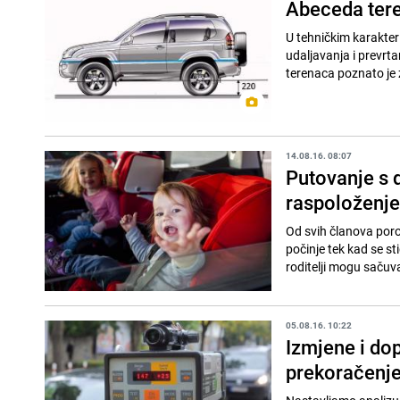
Abeceda tere
U tehničkim karakter
udaljavanja i prevrta
terenaca poznato je 
14.08.16. 08:07
Putovanje s 
raspoloženje
Od svih članova poro
počinje tek kad se st
roditelji mogu sačuva
05.08.16. 10:22
Izmjene i dop
prekoračenje