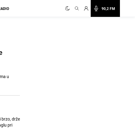
RADIO
90,2 FM
e
uma u
 brzo, drže
glu pri