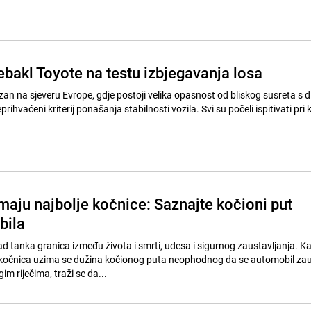
ebakl Toyote na testu izbjegavanja losa
ezan na sjeveru Evrope, gdje postoji velika opasnost od bliskog susreta s di
prihvaćeni kriterij ponašanja stabilnosti vozila. Svi su počeli ispitivati pri k
maju najbolje kočnice: Saznajte kočioni put
bila
ad tanka granica između života i smrti, udesa i sigurnog zaustavljanja. K
 kočnica uzima se dužina kočionog puta neophodnog da se automobil zaus
im riječima, traži se da...