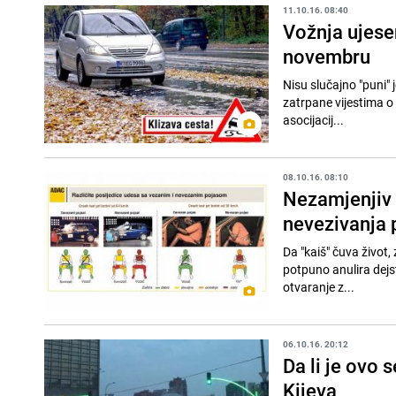
11.10.16. 08:40
Vožnja ujese
novembru
Nisu slučajno "puni" 
zatrpane vijestima o
asocijacij...
08.10.16. 08:10
Nezamjenjiv 
nevezivanja 
Da "kaiš" čuva život,
potpuno anulira dejs
otvaranje z...
06.10.16. 20:12
Da li je ovo 
Kijeva