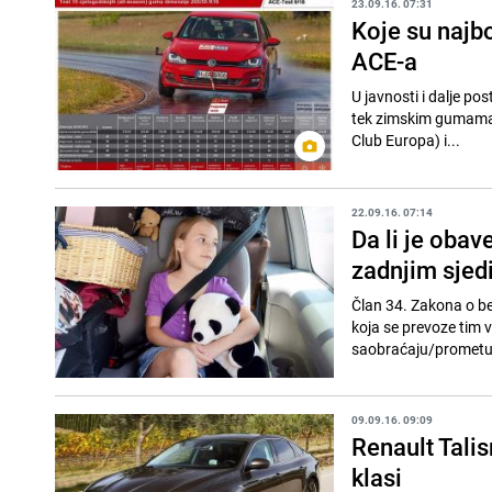
23.09.16. 07:31
Koje su najbo
ACE-a
U javnosti i dalje pos
tek zimskim gumama 
Club Europa) i...
22.09.16. 07:14
Da li je obav
zadnjim sjed
Član 34. Zakona o b
koja se prevoze tim 
saobraćaju/prometu 
09.09.16. 09:09
Renault Tali
klasi