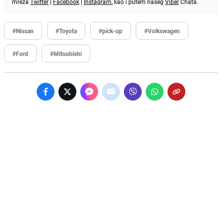
mreža
Twitter
|
Facebook
|
Instagram
, kao i putem našeg
Viber
Chata.
#Nissan
#Toyota
#pick-up
#Volkswagen
#Ford
#Mitsubishi