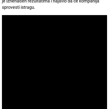
je iznenađen rezultatima i najavio da će kompanija
sprovesti istragu.