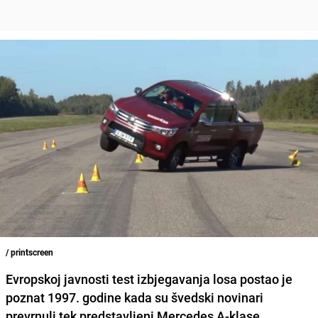
/ printscreen
Evropskoj javnosti test izbjegavanja losa postao je
poznat 1997. godine kada su švedski novinari
prevrnuli tek predstavljeni Mercedes A-klase.