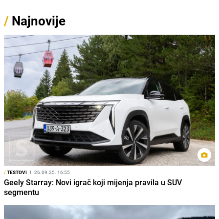
/
Najnovije
/
TESTOVI
I
26.09.25. 16:55
Geely Starray: Novi igrač koji mijenja pravila u SUV
segmentu