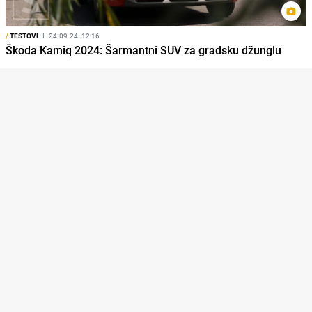
/
TESTOVI
I
24.09.24. 12:16
Škoda Kamiq 2024: Šarmantni SUV za gradsku džunglu