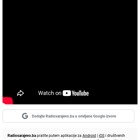
Dodajte Radiosarajevo.ba u omiljene Google izvore
Radiosarajevo.ba
pratite putem aplikacije za
Android
|
iOS
i društvenih