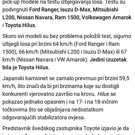
pick-up modele na testu izbjegavanja losa. Testu su
podvrgnuti
Ford Ranger, Isuzu D-Max, Mitsubishi
L200, Nissan Navara, Ram 1500, Volkswagen Amarok
i
Toyota Hilux.
Skoro svi modeli su bez problema položili test, sigurno
izbjegli losa pri brzini 64 km/h (Ford Ranger i Ram
1500), 66 km/h (Mitsubishi L200 i Isuzu D-Max) ili 67
km/h (Nissan Navara i VW Amarok).
Jedini izuzetak
bila je Toyota Hilux.
Japanski kamionet se zamalo prevrnuo pri brzini 59,5
km/h, što znači da bi pri brzinama koje su dostigli
konkurenti vjerovatno završio na krovu.
Hilu
x se
pokazao jednako opasnim i na 17- i na 18-inčnim
točkovima što se objašnjava nedostatkom
odgovarajućih stabilizatora ovjesa.
Predstavnik švedskog zastupnika Toyote izjavio je da