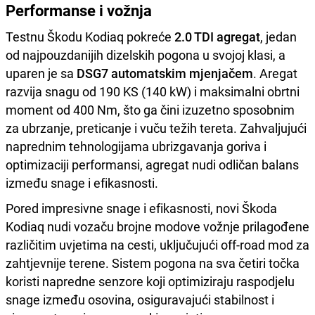
Performanse i vožnja
Testnu Škodu Kodiaq pokreće
2.0 TDI agregat
, jedan
od najpouzdanijih dizelskih pogona u svojoj klasi, a
uparen je sa
DSG7 automatskim mjenjačem
. Aregat
razvija snagu od 190 KS (140 kW) i maksimalni obrtni
moment od 400 Nm, što ga čini izuzetno sposobnim
za ubrzanje, preticanje i vuču težih tereta. Zahvaljujući
naprednim tehnologijama ubrizgavanja goriva i
optimizaciji performansi, agregat nudi odličan balans
između snage i efikasnosti.
Pored impresivne snage i efikasnosti, novi Škoda
Kodiaq nudi vozaču brojne modove vožnje prilagođene
različitim uvjetima na cesti, uključujući off-road mod za
zahtjevnije terene. Sistem pogona na sva četiri točka
koristi napredne senzore koji optimiziraju raspodjelu
snage između osovina, osiguravajući stabilnost i