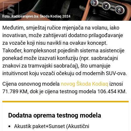
Foto: Radiosarajevo.ba: Škoda Kodiaq 2024
Međutim, smještaj ručice mjenjača na volanu, iako
inovativan, može zahtijevati dodatno prilagođavanje
za vozače koji nisu navikli na ovakav koncept.
Također, kompleksnost pojedinih sistema asistencije
ponekad može izazvati konfuziju (npr. saobraćajni
znakovi za tramvajski saobraćaj), što umanjuje
intuitivnost koju vozači očekuju od modernih SUV-ova.
Cijena osnovnog modela
novog Škoda Kodiaq
iznosi
71.789 KM, dok je cijena testnog modela 106.454 KM.
Dodatna oprema testnog modela
Akustik paket+Sunset (Akustični