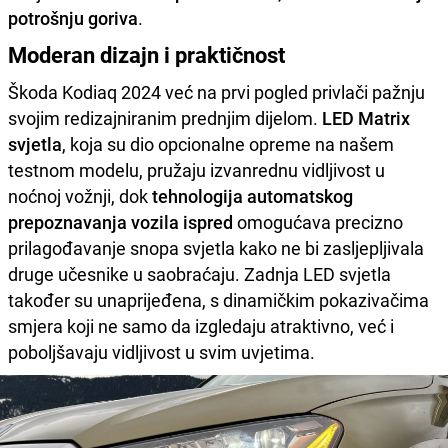
potrošnju goriva
.
Moderan dizajn i praktičnost
Škoda Kodiaq 2024 već na prvi pogled privlači pažnju
svojim redizajniranim prednjim dijelom.
LED Matrix
svjetla
, koja su dio opcionalne opreme na našem
testnom modelu, pružaju izvanrednu vidljivost u
noćnoj vožnji, dok
tehnologija automatskog
prepoznavanja vozila ispred
omogućava precizno
prilagođavanje snopa svjetla kako ne bi zasljepljivala
druge učesnike u saobraćaju. Zadnja LED svjetla
također su unaprijeđena, s dinamičkim pokazivačima
smjera koji ne samo da izgledaju atraktivno, već i
poboljšavaju vidljivost u svim uvjetima.