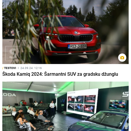
/
TESTOVI
I
24.09.24. 12:16
Škoda Kamiq 2024: Šarmantni SUV za gradsku džunglu