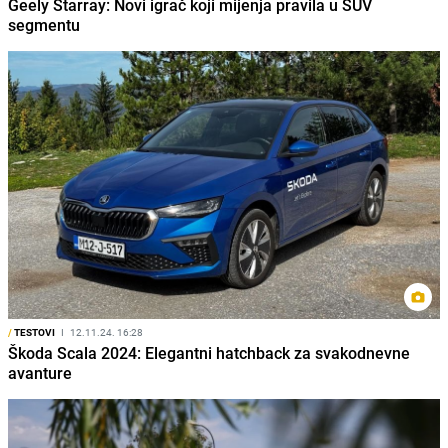
Geely Starray: Novi igrač koji mijenja pravila u SUV
segmentu
/
TESTOVI
I
12.11.24. 16:28
Škoda Scala 2024: Elegantni hatchback za svakodnevne
avanture