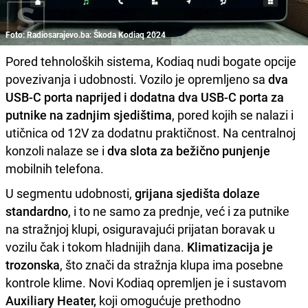
Foto: Radiosarajevo.ba: Škoda Kodiaq 2024
Pored tehnoloških sistema, Kodiaq nudi bogate opcije
povezivanja i udobnosti. Vozilo je opremljeno sa
dva
USB-C porta naprijed i dodatna dva USB-C porta za
putnike na zadnjim sjedištima
, pored kojih se nalazi i
utičnica od 12V za dodatnu praktičnost. Na centralnoj
konzoli nalaze se i
dva slota za bežično punjenje
mobilnih telefona.
U segmentu udobnosti,
grijana sjedišta dolaze
standardno
, i to ne samo za prednje, već i za putnike
na stražnjoj klupi, osiguravajući prijatan boravak u
vozilu čak i tokom hladnijih dana.
Klimatizacija je
trozonska
, što znači da stražnja klupa ima posebne
kontrole klime. Novi Kodiaq opremljen je i sustavom
Auxiliary Heater,
koji omogućuje prethodno