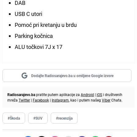
DAB
USB C utori
Pomoć pri kretanju u brdu
Parking kočnica
ALU točkovi 7J x 17
Dodajte Radiosarajevo.ba u omiljene Google izvore
Radiosarajevo.ba
pratite putem aplikacije za
Android
|
iOS
i društvenih
mreža
Twitter
|
Facebook
|
Instagram
, kao i putem našeg
Viber
Chata.
#Škoda
#SUV
#recenzija