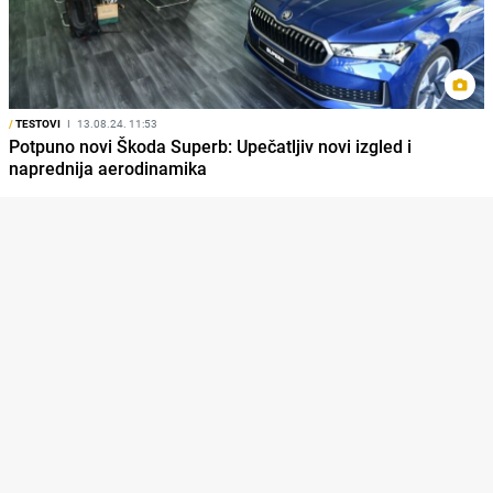
/
TESTOVI
I
13.08.24. 11:53
Potpuno novi Škoda Superb: Upečatljiv novi izgled i
naprednija aerodinamika