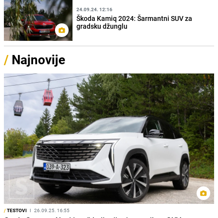
24.09.24. 12:16
Škoda Kamiq 2024: Šarmantni SUV za
gradsku džunglu
/
Najnovije
/
TESTOVI
I
26.09.25. 16:55