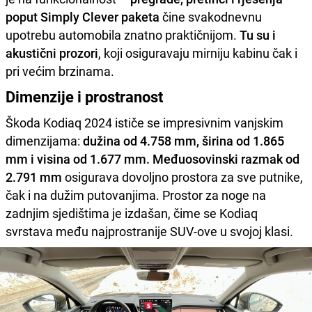
poput Simply Clever paketa
čine svakodnevnu
upotrebu automobila znatno praktičnijom.
Tu su i
akustični prozori
, koji osiguravaju mirniju kabinu čak i
pri većim brzinama.
Dimenzije i prostranost
Škoda Kodiaq 2024 ističe se impresivnim vanjskim
dimenzijama:
dužina od 4.758 mm, širina od 1.865
mm i visina od 1.677 mm. Međuosovinski razmak od
2.791 mm
osigurava dovoljno prostora za sve putnike,
čak i na dužim putovanjima. Prostor za noge na
zadnjim sjedištima je izdašan, čime se Kodiaq
svrstava među najprostranije SUV-ove u svojoj klasi.