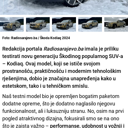
Foto: Radiosarajevo.ba / Škoda Kodiaq 2024
Redakcija portala
Radiosarajevo.ba
imala je priliku
testirati novu generaciju Škodinog popularnog SUV-a
– Kodiaq. Ovaj model, koji se ističe svojom
prostranošću, praktičnošću i modernim tehnološkim
rješenjima, dobio je značajna unapređenja kako u
estetskom, tako i u tehničkom smislu.
Naš testni model bio je opremljen bogatim paketom
dodatne opreme, što je dodatno naglasilo njegovu
funkcionalnost, ali i luksuzniju stranu. No, osim na prvi
pogled atraktivnog dizajna, fokusirali smo se na ono
što je zaista važno –
performanse, udobnost u vožnji i