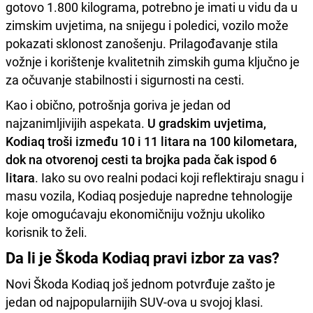
gotovo 1.800 kilograma, potrebno je imati u vidu da u
zimskim uvjetima, na snijegu i poledici, vozilo može
pokazati sklonost zanošenju. Prilagođavanje stila
vožnje i korištenje kvalitetnih zimskih guma ključno je
za očuvanje stabilnosti i sigurnosti na cesti.
Kao i obično, potrošnja goriva je jedan od
najzanimljivijih aspekata.
U gradskim uvjetima,
Kodiaq troši između 10 i 11 litara na 100 kilometara,
dok na otvorenoj cesti ta brojka pada čak ispod 6
litara
. Iako su ovo realni podaci koji reflektiraju snagu i
masu vozila, Kodiaq posjeduje napredne tehnologije
koje omogućavaju ekonomičniju vožnju ukoliko
korisnik to želi.
Da li je Škoda Kodiaq pravi izbor za vas?
Novi Škoda Kodiaq još jednom potvrđuje zašto je
jedan od najpopularnijih SUV-ova u svojoj klasi.