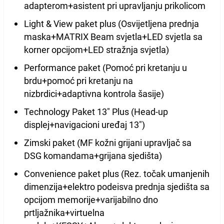
adapterom+asistent pri upravljanju prikolicom
Light & View paket plus (Osvijetljena prednja
maska+MATRIX Beam svjetla+LED svjetla sa
korner opcijom+LED stražnja svjetla)
Performance paket (Pomoć pri kretanju u
brdu+pomoć pri kretanju na
nizbrdici+adaptivna kontrola šasije)
Technology Paket 13" Plus (Head-up
displej+navigacioni uređaj 13")
Zimski paket (MF kožni grijani upravljač sa
DSG komandama+grijana sjedišta)
Convenience paket plus (Rez. točak umanjenih
dimenzija+elektro podeisva prednja sjedišta sa
opcijom memorije+varijabilno dno
prtljažnika+virtuelna