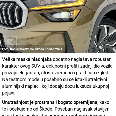
Foto: Radiosarajevo.ba: Škoda Kodiaq 2024
Velika maska hladnjaka
dodatno naglašava robustan
karakter ovog SUV-a, dok bočni profil i zadnji dio vozila
pružaju elegantan, ali istovremeno i praktičan izgled.
Na testnom modelu posebno su se istakli atraktivni
aluminijski naplaci, koji dodaju dozu luksuza ukupnoj
pojavi.
Unutrašnjost je prostrana i bogato opremljena
, kako
to i očekujemo od Škode. Poseban naglasak stavljen
je na funkcionalnost –
pregrade, pretinci i rješenja