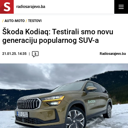
Otvor
/
AUTO-MOTO
/
TESTOVI
Škoda Kodiaq: Testirali smo novu
generaciju popularnog SUV-a
21.01.25. 14:35
Radiosarajevo.ba
3