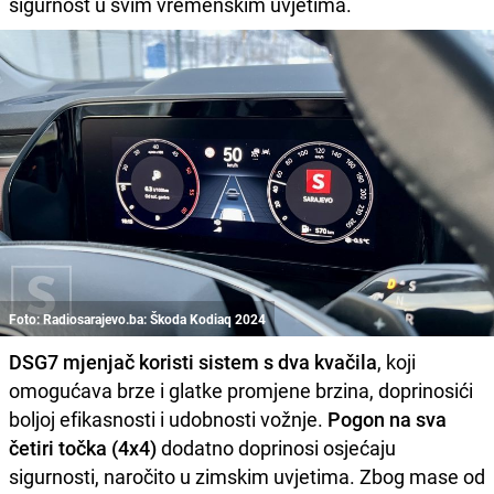
sigurnost u svim vremenskim uvjetima.
Foto: Radiosarajevo.ba: Škoda Kodiaq 2024
DSG7 mjenjač koristi sistem s dva kvačila
, koji
omogućava brze i glatke promjene brzina, doprinosići
boljoj efikasnosti i udobnosti vožnje.
Pogon na sva
četiri točka (4x4)
dodatno doprinosi osjećaju
sigurnosti, naročito u zimskim uvjetima. Zbog mase od