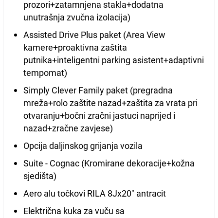
prozori+zatamnjena stakla+dodatna
unutrašnja zvučna izolacija)
Assisted Drive Plus paket (Area View
kamere+proaktivna zaštita
putnika+inteligentni parking asistent+adaptivni
tempomat)
Simply Clever Family paket (pregradna
mreža+rolo zaštite nazad+zaštita za vrata pri
otvaranju+bočni zračni jastuci naprijed i
nazad+zračne zavjese)
Opcija daljinskog grijanja vozila
Suite - Cognac (Kromirane dekoracije+kožna
sjedišta)
Aero alu točkovi RILA 8Jx20" antracit
Električna kuka za vuču sa