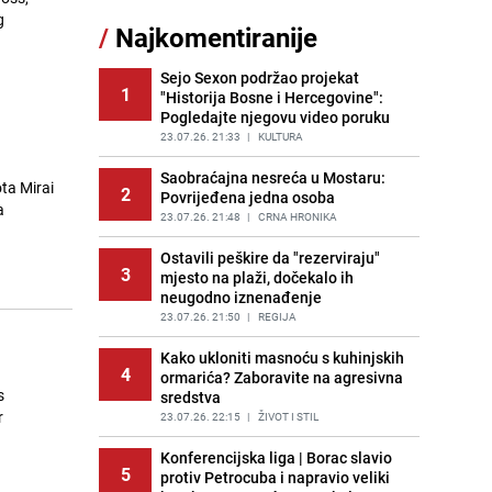
sankcionisao vozača iz Bosanskog
g
/
Najkomentiranije
Novog
PRIJE 1 DAN
|
BOSNA I HERCEGOVINA
Sejo Sexon podržao projekat
1
"Historija Bosne i Hercegovine":
Pojavili su vam se mravi u kući? Bez
12
Pogledajte njegovu video poruku
brige, ovo su najbolji načini da ih se
riješite
23.07.26. 21:33
|
KULTURA
PRIJE 2 DANA
|
ŽIVOT I STIL
Saobraćajna nesreća u Mostaru:
ta Mirai
2
Povrijeđena jedna osoba
Kao iz slastičarne: Rolada od
a
13
čokolade i kokosa bez pečenja,
23.07.26. 21:48
|
CRNA HRONIKA
jednostavan desert bez imalo muke
Ostavili peškire da "rezerviraju"
PRIJE 1 DAN
|
RECEPTI
3
mjesto na plaži, dočekalo ih
neugodno iznenađenje
Kako izgleda travnjak stadiona
14
Koševo nakon tri koncerta Dine
23.07.26. 21:50
|
REGIJA
Merlina
Kako ukloniti masnoću s kuhinjskih
PRIJE 2 DANA
|
FOTO
4
ormarića? Zaboravite na agresivna
s
sredstva
Tajna savršenog makedonskog
15
r
ajvara: Stari recept za kremast i
23.07.26. 22:15
|
ŽIVOT I STIL
bogat okus
Konferencijska liga | Borac slavio
PRIJE 1 DAN
|
RECEPTI
5
protiv Petrocuba i napravio veliki