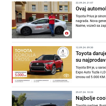
22.09.24. 21:07
Ovaj automobi
Toyota Prius je sinon
nagrada. Nova genera
Naime, vozeći sa zap
12.09.24. 09:30
Toyota daruj
su najprodav
Toyota BH je, u sara
Expo Auto Tuzla i LD
iznosu od 5.000 KM 
25.07.24. 10:20
Najbolje coo
Toyotin partner, Bun