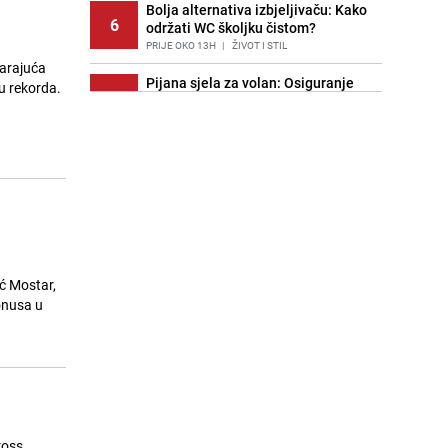
Bolja alternativa izbjeljivaču: Kako
6
održati WC školjku čistom?
PRIJE OKO 13H
|
ŽIVOT I STIL
varajuća
Pijana sjela za volan: Osiguranje
u rekorda.
7
odbilo isplatu štete na vozilu koje je
slupala Anja Ljubojević
PRIJE 2 DANA
|
BOSNA I HERCEGOVINA
Znate li šta Dino Merlin pojede prije
8
izlaska na scenu? Njegov ritual
iznenadio mnoge
PRIJE 1 DAN
|
SHOWBIZ
Akcija na Dobrinji: Specijalci MUP-a
9
KS opkolili zgradu
ć Mostar,
PRIJE 2 DANA
|
LOKALNE TEME
onusa u
Šta se dešava u sarajevskom
10
naselju Vraca? Policija zaprimila
dojavu, izašli na teren
PRIJE 2 DANA
|
CRNA HRONIKA
Nastavak provokacija: MUP RS
11
ross,
oduzeo zastavu s ljiljanima i