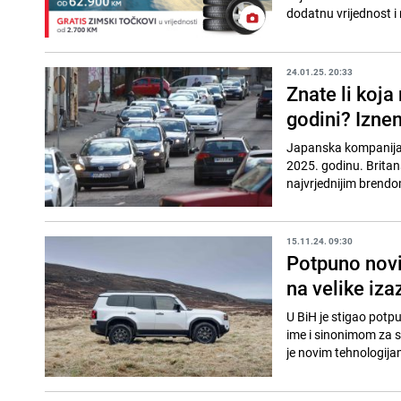
dodatnu vrijednost i
24.01.25. 20:33
Znate li koja
godini? Izne
Japanska kompanija To
2025. godinu. Britan
najvrjednijim brendo
15.11.24. 09:30
Potpuno novi
na velike iz
U BiH je stigao potpu
ime i sinonimom za 
je novim tehnologija