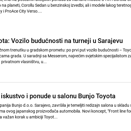
 na planeti, Corollu Sedan u benzinskoj izvedbi, ali i modele lakog teretno
 i ProAce City Verso....
ta: Vozilo budućnosti na turneji u Sarajevu
žnom trenutku u gradskom prometu: po prvi put vozilo budućnosti – Toyo
licama grada. U saradnji sa Messerom, najvećim svjetskim specijalistom z
u privatnom vlasništvu, u...
 iskustvo i ponude u salonu Bunjo Toyota
anija Bunjo d.o.o. Sarajevo, završila je temeljiti redizajn salona u skladu 
ma ovog japanskog proizvođača automobila. Novi koncept, "Front line fo
važan korak u ambiciji Toyot...