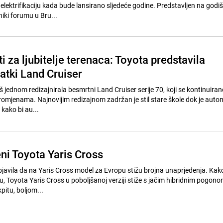
elektrifikaciju kada bude lansirano sljedeće godine. Predstavljen na godi
ki forumu u Bru...
ti za ljubitelje terenaca: Toyota predstavila
atki Land Cruiser
 jednom redizajnirala besmrtni Land Cruiser serije 70, koji se kontinuiran
omjenama. Najnovijim redizajnom zadržan je stil stare škole dok je auto
kako bi au...
ni Toyota Yaris Cross
javila da na Yaris Cross model za Evropu stižu brojna unaprjeđenja. Kako
 Toyota Yaris Cross u poboljšanoj verziji stiže s jačim hibridnim pogonom
pitu, boljom...