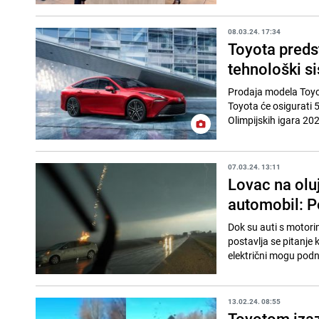
08.03.24. 17:34
Toyota preds
tehnološki s
Prodaja modela Toyot
Toyota će osigurati 
Olimpijskih igara 2024
07.03.24. 13:11
Lovac na olu
automobil: P
Dok su auti s motor
postavlja se pitanje 
električni mogu podni
13.02.24. 08:55
Toyotom izaz