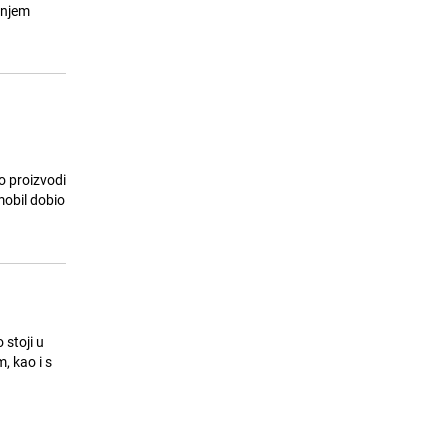
podaci Eurostata
šnjem
24.07.26. 06:30
|
SVIJET
o proizvodi
mobil dobio
 stoji u
, kao i s