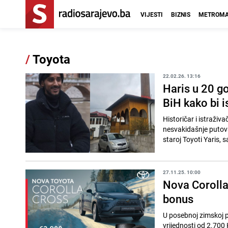
VIJESTI
BIZNIS
METROMA
/
Toyota
22.02.26. 13:16
Haris u 20 go
BiH kako bi i
Historičar i istraživ
nesvakidašnje putovan
staroj Toyoti Yaris, 
27.11.25. 10:00
Nova Corolla 
bonus
U posebnoj zimskoj p
vrijednosti od 2.700