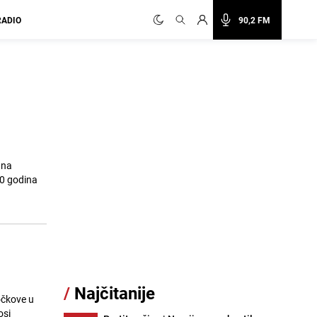
RADIO
90,2 FM
 na
20 godina
/
Najčitanije
očkove u
osi