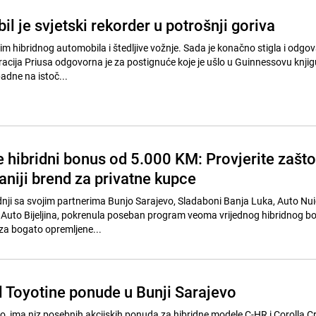
l je svjetski rekorder u potrošnji goriva
im hibridnog automobila i štedljive vožnje. Sada je konačno stigla i odgo
cija Priusa odgovorna je za postignuće koje je ušlo u Guinnessovu knjig
adne na istoč...
e hibridni bonus od 5.000 KM: Provjerite zašto
aniji brend za privatne kupce
dnji sa svojim partnerima Bunjo Sarajevo, Sladaboni Banja Luka, Auto Nui
 Auto Bijeljina, pokrenula poseban program veoma vrijednog hibridnog b
za bogato opremljene...
l Toyotine ponude u Bunji Sarajevo
jo, ima niz posebnih akcijskih ponuda za hibridne modele C-HR i Corolla C