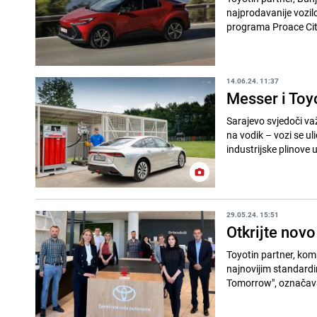
najprodavanije vozilo
programa Proace City
14.06.24. 11:37
Messer i Toyo
Sarajevo svjedoči va
na vodik – vozi se u
industrijske plinove 
29.05.24. 15:51
Otkrijte novo
Toyotin partner, komp
najnovijim standardi
Tomorrow", označava 