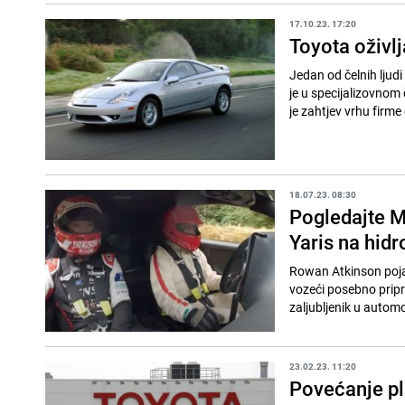
17.10.23. 17:20
Toyota oživlj
Jedan od čelnih ljud
je u specijalizovnom 
je zahtjev vrhu firme 
18.07.23. 08:30
Pogledajte M
Yaris na hid
Rowan Atkinson poja
vozeći posebno pripr
zaljubljenik u automob
23.02.23. 11:20
Povećanje pl