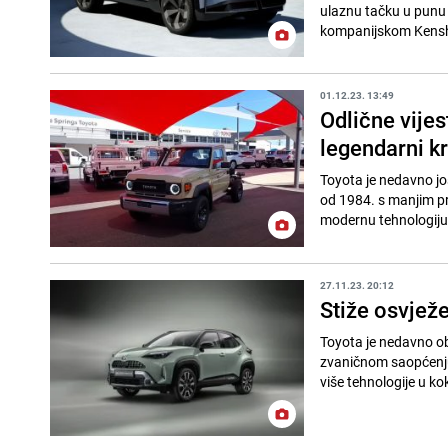
ulaznu tačku u punu 
kompanijskom Kenshi
01.12.23. 13:49
Odlične vijes
legendarni kr
Toyota je nedavno još
od 1984. s manjim pr
modernu tehnologiju 
27.11.23. 20:12
Stiže osvježe
Toyota je nedavno ob
zvaničnom saopćenju,
više tehnologije u kok