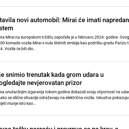
tavila novi automobil: Mirai će imati napredan
istem
a Mirai na europskom tržištu započela je u februaru 2024. godine. Ovog 
500 komada vozila Mirai s nula štetnih emisija kao podršku gradu Parizu
. Vozila će biti dio...
je snimio trenutak kada grom udara u
ogledajte nevjerovatan prizor
ima unutaršnjim izgaranja tokom godina dokazali svoju otpornost na uda
kako se slične situacije odražavaju na električna vozila. Iskustva pokazuju
jeti munje isto kao...
vao tešku nesreću i prevrnuo se na krov, a