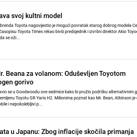
ava svoj kultni model
i brenda Toyota nagovijestio je mogući povratak starog dobrog modela Ce
časopisu Toyota Times rekao bivši predsjednik i izvršni direktor Akio Toyo
da se oži...
r. Beana za volanom: Oduševljen Toyotom
rogen gorivo
vio se u Goodwoodu ove sedmice kako bi pružio podršku alternativnim g
emljenu Toyotu GR Yaris H2. Milionima poznat kao Mr. Bean, Atkinson je o
ile i nepokolebljivi p...
ata u Japanu: Zbog inflacije skočila primanja