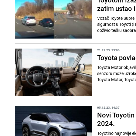
zatim ustao 
Vozač Toyote Supre 
sigurnost u Toyoti (
doživio tešku saobra
21.12.23. 23:06
Toyota povlač
Toyota Motor objavila
senzoru može uzrokova
Toyota Motor, Toyota 
05.12.23. 14:37
Novi Toyotin 
2024.
Toyotino najnovije el