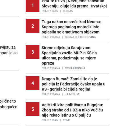
Pratite uživo | Nevrijeme zahvatilo
1
Sloveniju, oluje idu prema Hrvatskoj
PRIJE 1 DAN
|
REGIJA
Tuga nakon nesreće kod Neuma:
2
Supruga poginulog motocikliste
oglasila se emotivnom objavom
PRIJE 2 DANA
|
BOSNA I HERCEGOVINA
vijetu za
Sirene odjekuju Sarajevom:
3
mpanija sa
Specijalna vozila MUP-a KS na
ulicama, poduzimaju se mjere
opreza
PRIJE 2 DANA
|
CRNA HRONIKA
Dragan Bursać: Zamislite da je
4
policija iz Federacije ovako upala u
RS - gorjela bi cijela regija!
PRIJE 2 DANA
|
JA MISLIM
ji čine to
Agić kritizira političare u Bugojnu:
r obogaćen
5
Zbog straha od HDZ-a niko Vučiću
nije rekao istinu o Čipuljiću
PRIJE 1 DAN
|
TEME