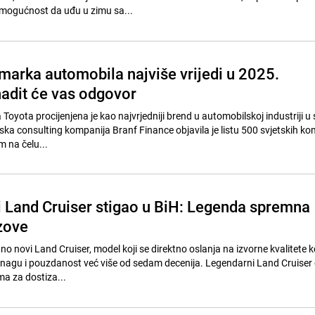
 mogućnost da uđu u zimu sa...
 marka automobila najviše vrijedi u 2025.
nadit će vas odgovor
yota procijenjena je kao najvrjedniji brend u automobilskoj industriji u s
ska consulting kompanija Branf Finance objavila je listu 500 svjetskih ko
m na čelu...
 Land Cruiser stigao u BiH: Legenda spremna
azove
no novi Land Cruiser, model koji se direktno oslanja na izvorne kvalitete ko
snagu i pouzdanost već više od sedam decenija. Legendarni Land Cruise
ma za dostiza...