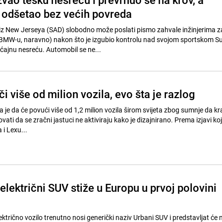
i odšetao bez većih povreda
iz New Jerseya (SAD) slobodno može poslati pismo zahvale inžinjerima z
i BMW-u, naravno) nakon što je izgubio kontrolu nad svojom sportskom S
ćajnu nesreću. Automobil se ne...
i više od milion vozila, evo šta je razlog
 je da će povući više od 1,2 milion vozila širom svijeta zbog sumnje da kra
ti da se zračni jastuci ne aktiviraju kako je dizajnirano. Prema izjavi koj
i Lexu...
električni SUV stiže u Europu u prvoj polovini
ektrično vozilo trenutno nosi generički naziv Urbani SUV i predstavljat će