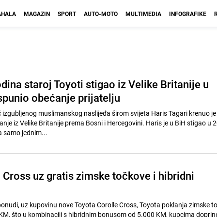
HALA
MAGAZIN
SPORT
AUTO-MOTO
MULTIMEDIA
INFOGRAFIKE
dina staroj Toyoti stigao iz Velike Britanije u
spunio obećanje prijatelju
ač izgubljenog muslimanskog naslijeđa širom svijeta Haris Tagari krenuo je
je iz Velike Britanije prema Bosni i Hercegovini. Haris je u BiH stigao u 
sa samo jednim...
Cross uz gratis zimske točkove i hibridni
onudi, uz kupovinu nove Toyota Corolle Cross, Toyota poklanja zimske t
 KM, što u kombinaciji s hibridnim bonusom od 5.000 KM, kupcima doprin