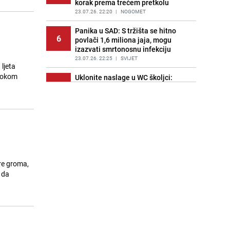
korak prema trećem pretkolu
23.07.26. 22:20
|
NOGOMET
Panika u SAD: S tržišta se hitno
6
povlači 1,6 miliona jaja, mogu
izazvati smrtonosnu infekciju
23.07.26. 22:25
|
SVIJET
ljeta
 tokom
Uklonite naslage u WC školjci:
7
Efikasni trikovi za borbu protiv
kamenca
23.07.26. 22:57
|
ŽIVOT I STIL
Konferencijska liga | Zrinjski
8
porazom na Islandu otvorio novu
evropsku sezonu
23.07.26. 23:05
|
NOGOMET
re groma,
Ove horoskopske znakove čekaju
 da
9
velike stvari: Stvorena želja za
ličnim napretkom
23.07.26. 23:15
|
ZANIMLJIVOSTI
Advokat porodice Aldine Jahić:
10
"Tražimo maksimalnu kaznu za