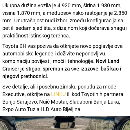
Ukupna dužina vozila je 4.920 mm, širina 1.980 mm,
visina 1.870 mm, a međuosovinsko rastojanje je 2.850
mm. Unutrašnjost nudi izbor između konfiguracija sa
pet ili sedam sjedišta, s dizajnom koji dočarava snagu i
praktičnost istinskog terenca.
Toyota BH vas poziva da otkrijete novo poglavlje ove
automobilske legende i doživite neponovljivu
kombinaciju povijesti, moći i tehnologije.
Novi Land
Cruiser je stigao, spreman za sve izazove, baš kao i
njegovi prethodnici.
Sve detalje, ali i posebnu zimsku ponudu za model
Executive, otkrijte na
LINKU
ili kod Toyotinih partnera
Bunjo Sarajevo, Nuić Mostar, Sladaboni Banja Luka,
Expo Auto Tuzla i LD Auto Bijeljina.