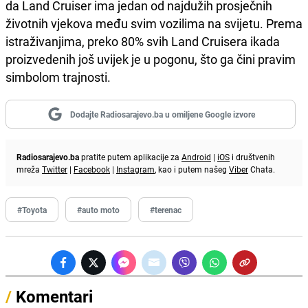
da Land Cruiser ima jedan od najdužih prosječnih
životnih vjekova među svim vozilima na svijetu. Prema
istraživanjima, preko 80% svih Land Cruisera ikada
proizvedenih još uvijek je u pogonu, što ga čini pravim
simbolom trajnosti.
Dodajte Radiosarajevo.ba u omiljene Google izvore
Radiosarajevo.ba
pratite putem aplikacije za
Android
|
iOS
i društvenih
mreža
Twitter
|
Facebook
|
Instagram
, kao i putem našeg
Viber
Chata.
#Toyota
#auto moto
#terenac
/
Komentari