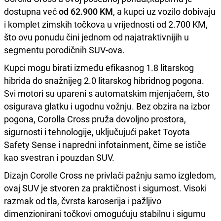
dostupna već
od 62.900 KM
, a kupci uz vozilo dobivaju
i komplet zimskih točkova u vrijednosti od 2.700 KM,
što ovu ponudu čini jednom od najatraktivnijih u
segmentu porodičnih SUV-ova.
Kupci mogu birati između efikasnog 1.8 litarskog
hibrida do snažnijeg 2.0 litarskog hibridnog pogona.
Svi motori su upareni s automatskim mjenjačem, što
osigurava glatku i ugodnu vožnju. Bez obzira na izbor
pogona, Corolla Cross pruža dovoljno prostora,
sigurnosti i tehnologije, uključujući paket Toyota
Safety Sense i napredni infotainment, čime se ističe
kao svestran i pouzdan SUV.
Dizajn Corolle Cross ne privlači pažnju samo izgledom,
ovaj SUV je stvoren za praktičnost i sigurnost. Visoki
razmak od tla, čvrsta karoserija i pažljivo
dimenzionirani točkovi omogućuju stabilnu i sigurnu