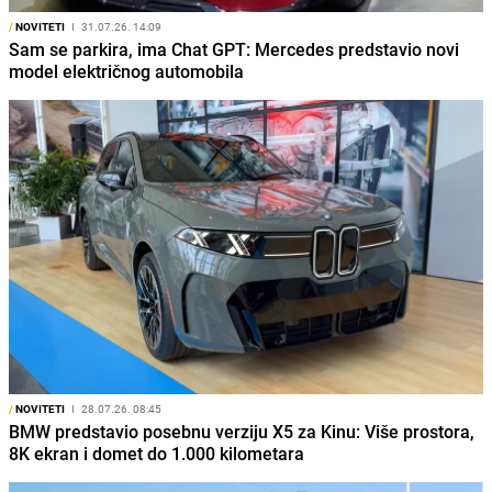
/
NOVITETI
I
31.07.26. 14:09
Sam se parkira, ima Chat GPT: Mercedes predstavio novi
model električnog automobila
/
NOVITETI
I
28.07.26. 08:45
BMW predstavio posebnu verziju X5 za Kinu: Više prostora,
8K ekran i domet do 1.000 kilometara