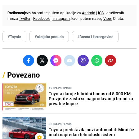
Radiosarajevo.ba
pratite putem aplikacije za
Android
|
iOS
i društvenih
mreža
Twitter
|
Facebook
|
Instagram
, kao i putem našeg
Viber
Chata.
#Toyota
#akcijska ponuda
#Bosna i Hercegovina
/
Povezano
12.09.24. 09:30
Toyota daruje hibridni bonus od 5.000 KM:
Provjerite zašto su najprodavaniji brend za
privatne kupce
08.03.24. 17:34
Toyota predstavila novi automobil: Mirai će
imati napredan tehnološki sistem