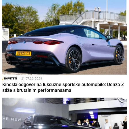
/
NOVITETI
I
21.07.26. 20:01
Kineski odgovor na luksuzne sportske automobile: Denza Z
stiže s brutalnim performansama