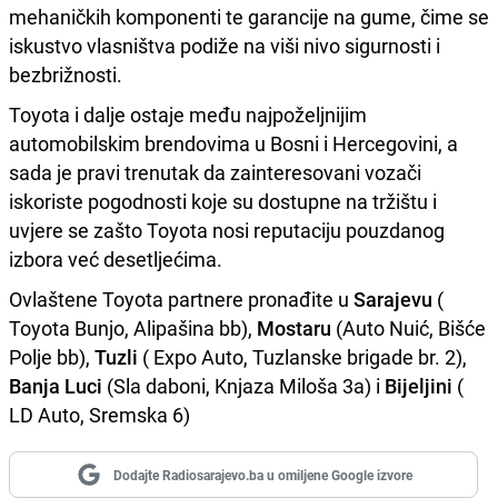
mehaničkih komponenti te garancije na gume, čime se
iskustvo vlasništva podiže na viši nivo sigurnosti i
bezbrižnosti.
Toyota i dalje ostaje među najpoželjnijim
automobilskim brendovima u Bosni i Hercegovini, a
sada je pravi trenutak da zainteresovani vozači
iskoriste pogodnosti koje su dostupne na tržištu i
uvjere se zašto Toyota nosi reputaciju pouzdanog
izbora već desetljećima.
Ovlaštene Toyota partnere pronađite u
Sarajevu
(
Toyota Bunjo, Alipašina bb),
Mostaru
(Auto Nuić, Bišće
Polje bb),
Tuzli
( Expo Auto, Tuzlanske brigade br. 2),
Banja Luci
(Sla daboni, Knjaza Miloša 3a) i
Bijeljini
(
LD Auto, Sremska 6)
Dodajte Radiosarajevo.ba u omiljene Google izvore