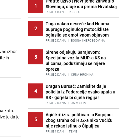
Pratite uživo | Nevrijeme zahvatilo
1
Sloveniju, oluje idu prema Hrvatskoj
PRIJE 1 DAN
|
REGIJA
Tuga nakon nesreće kod Neuma:
2
Supruga poginulog motocikliste
oglasila se emotivnom objavom
PRIJE 2 DANA
|
BOSNA I HERCEGOVINA
vaš izbor
Sirene odjekuju Sarajevom:
3
te ih
Specijalna vozila MUP-a KS na
ulicama, poduzimaju se mjere
opreza
PRIJE 2 DANA
|
CRNA HRONIKA
Dragan Bursać: Zamislite da je
4
policija iz Federacije ovako upala u
RS - gorjela bi cijela regija!
PRIJE 2 DANA
|
JA MISLIM
na kafa.
Agić kritizira političare u Bugojnu:
5
Zbog straha od HDZ-a niko Vučiću
nije rekao istinu o Čipuljiću
PRIJE 1 DAN
|
TEME