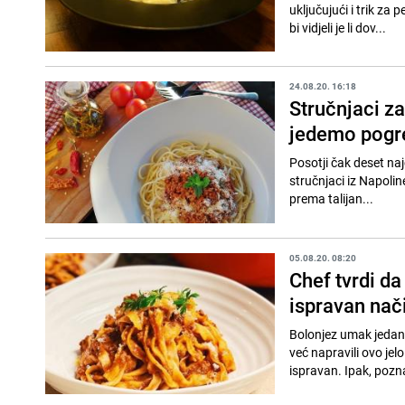
uključujući i trik za perfektno pripremanje
bi vidjeli je li dov...
24.08.20. 16:18
Stručnjaci za
jedemo pogr
Posotji čak deset na
stručnjaci iz Napolin
prema talijan...
05.08.20. 08:20
Chef tvrdi da
ispravan nač
Bolonjez umak jedan j
već napravili ovo jel
ispravan. Ipak, pozna