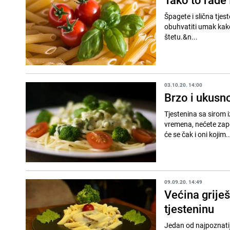
Špagete i slična tjes
obuhvatiti umak kako 
štetu.&n...
03.10.20. 14:00
Brzo i ukusno
Tjestenina sa sirom i
vremena, nećete zapet
će se čak i oni kojim..
09.09.20. 14:49
Većina griješ
tjesteninu
Jedan od najpoznatij