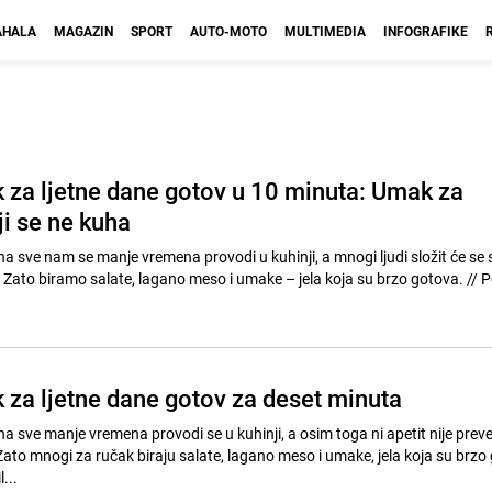
HALA
MAGAZIN
SPORT
AUTO-MOTO
MULTIMEDIA
INFOGRAFIKE
k za ljetne dane gotov u 10 minuta: Umak za
ji se ne kuha
a sve nam se manje vremena provodi u kuhinji, a mnogi ljudi složit će se 
. Zato biramo salate, lagano meso i umake – jela koja su brzo gotova. // Portal
.
k za ljetne dane gotov za deset minuta
a sve manje vremena provodi se u kuhinji, a osim toga ni apetit nije preve
 Zato mnogi za ručak biraju salate, lagano meso i umake, jela koja su brzo
...