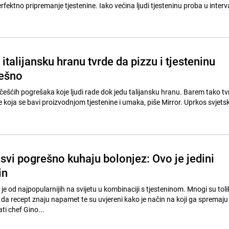
 tjestenine. Iako većina ljudi tjesteninu proba u intervalima kako
 italijansku hranu tvrde da pizzu i tjesteninu
ešno
jčešćih pogrešaka koje ljudi rade dok jedu talijansku hranu. Barem tako tv
e koja se bavi proizvodnjom tjestenine i umaka, piše Mirror. Uprkos svjetsk
 svi pogrešno kuhaju bolonjez: Ovo je jedini
in
e od najpopularnijih na svijetu u kombinaciji s tjesteninom. Mnogi su tol
o da recept znaju napamet te su uvjereni kako je način na koji ga spremaju 
ti chef Gino...