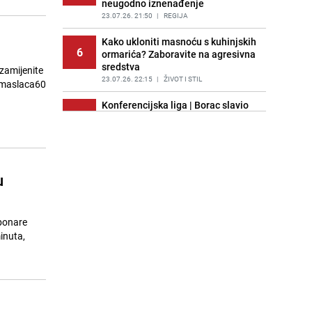
neugodno iznenađenje
23.07.26. 21:50
|
REGIJA
Kako ukloniti masnoću s kuhinjskih
6
ormarića? Zaboravite na agresivna
sredstva
 zamijenite
23.07.26. 22:15
|
ŽIVOT I STIL
Konferencijska liga | Borac slavio
7
protiv Petrocuba i napravio veliki
korak prema trećem pretkolu
23.07.26. 22:20
|
NOGOMET
Panika u SAD: S tržišta se hitno
u
8
povlači 1,6 miliona jaja, mogu
izazvati smrtonosnu infekciju
23.07.26. 22:25
|
SVIJET
rbonare
Uklonite naslage u WC školjci:
inuta,
9
Efikasni trikovi za borbu protiv
kamenca
23.07.26. 22:57
|
ŽIVOT I STIL
Konferencijska liga | Zrinjski
10
porazom na Islandu otvorio novu