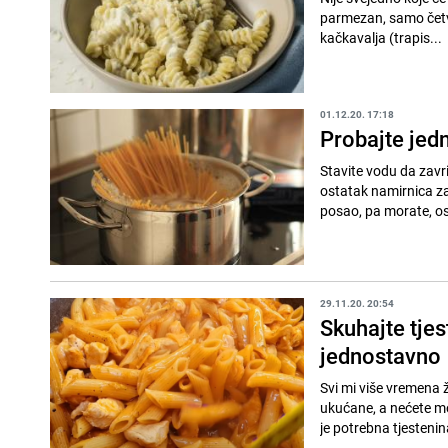
parmezan, samo četvrti je po izboru. Sastojc
kačkavalja (trapis...
01.12.20. 17:18
Probajte jedn
Stavite vodu da zavri
ostatak namirnica za
posao, pa morate, os
29.11.20. 20:54
Skuhajte tjes
jednostavno
Svi mi više vremena 
ukućane, a nećete mo
je potrebna tjestenina