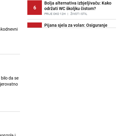
Bolja alternativa izbjeljivaču: Kako
6
održati WC školjku čistom?
PRIJE OKO 12H
|
ŽIVOT I STIL
Pijana sjela za volan: Osiguranje
vakodnevni
7
odbilo isplatu štete na vozilu koje je
slupala Anja Ljubojević
PRIJE 2 DANA
|
BOSNA I HERCEGOVINA
Znate li šta Dino Merlin pojede prije
8
izlaska na scenu? Njegov ritual
iznenadio mnoge
PRIJE 1 DAN
|
SHOWBIZ
 bilo da se
Akcija na Dobrinji: Specijalci MUP-a
 vjerovatno
9
KS opkolili zgradu
PRIJE 2 DANA
|
LOKALNE TEME
Šta se dešava u sarajevskom
10
naselju Vraca? Policija zaprimila
dojavu, izašli na teren
PRIJE 2 DANA
|
CRNA HRONIKA
Nastavak provokacija: MUP RS
11
gonzola i
oduzeo zastavu s ljiljanima i