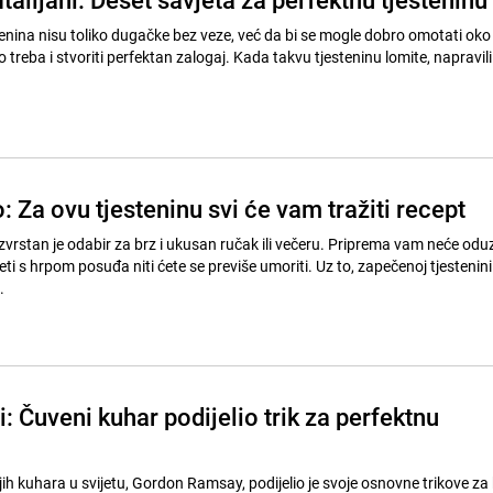
tenina nisu toliko dugačke bez veze, već da bi se mogle dobro omotati oko 
treba i stvoriti perfektan zalogaj. Kada takvu tjesteninu lomite, napravili
: Za ovu tjesteninu svi će vam tražiti recept
zvrstan je odabir za brz i ukusan ručak ili večeru. Priprema vam neće odu
i s hrpom posuđa niti ćete se previše umoriti. Uz to, zapečenoj tjestenini
.
i: Čuveni kuhar podijelio trik za perfektnu
ih kuhara u svijetu, Gordon Ramsay, podijelio je svoje osnovne trikove za