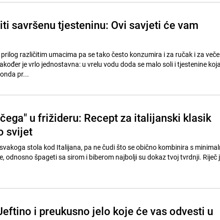
iti savršenu tjesteninu: Ovi savjeti će vam
i prilog različitim umacima pa se tako često konzumira i za ručak i za več
akođer je vrlo jednostavna: u vrelu vodu doda se malo soli i tjestenine koj
 onda pr...
ega" u frižideru: Recept za italijanski klasik
o svijet
a svakoga stola kod Italijana, pa ne čudi što se obično kombinira s minim
, odnosno špageti sa sirom i biberom najbolji su dokaz tvoj tvrdnji. Riječ 
Jeftino i preukusno jelo koje će vas odvesti u