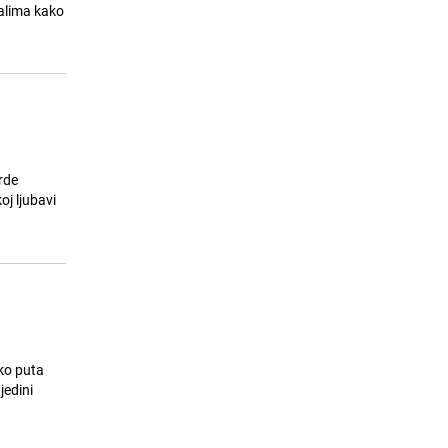
Plavi orkestar i pjesma dana
23.07.26. 23:25
|
AKTUELNO
rde
oj ljubavi
iko puta
jedini