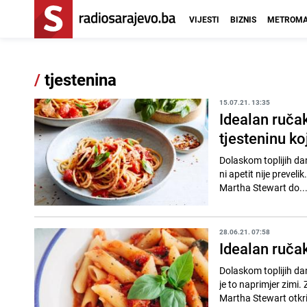
VIJESTI
BIZNIS
METROMA
/
tjestenina
15.07.21. 13:35
Idealan ruča
tjesteninu ko
Dolaskom toplijih dan
ni apetit nije prevelik
Martha Stewart do..
28.06.21. 07:58
Idealan ruča
Dolaskom toplijih dan
je to naprimjer zimi.
Martha Stewart otkril