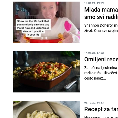
15.01.21. 19:39
Mlada mama ot
smo svi radi
Shannon Doherty, majk
život. Ona sve svoje s
14.01.21. 17:22
Omiljeni rec
Zapečena tjestenina s
radi o ručku ili večer
često nalaz...
03.12.20. 14:33
Recept za fa
Nije svejedno koje će 