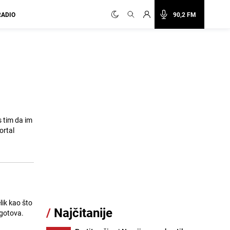
RADIO
90,2 FM
s tim da im
lik kao što
/
Najčitanije
 gotova.