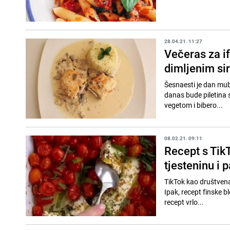
28.04.21. 11:27
Večeras za if
dimljenim si
Šesnaesti je dan mub
danas bude piletina s
vegetom i bibero...
08.02.21. 09:11
Recept s TikT
tjesteninu i 
TikTok kao društvena
Ipak, recept finske bloger
recept vrlo...