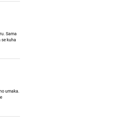
eru. Sama
a se kuha
alno umaka.
je