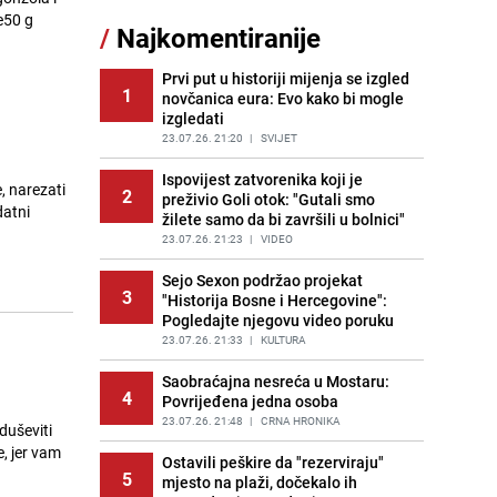
sankcionisao vozača iz Bosanskog
/
Najkomentiranije
Novog
PRIJE 1 DAN
|
BOSNA I HERCEGOVINA
Prvi put u historiji mijenja se izgled
1
novčanica eura: Evo kako bi mogle
Pojavili su vam se mravi u kući? Bez
12
izgledati
brige, ovo su najbolji načini da ih se
riješite
23.07.26. 21:20
|
SVIJET
PRIJE 2 DANA
|
ŽIVOT I STIL
Ispovijest zatvorenika koji je
, narezati
2
preživio Goli otok: "Gutali smo
Kao iz slastičarne: Rolada od
datni
13
žilete samo da bi završili u bolnici"
čokolade i kokosa bez pečenja,
jednostavan desert bez imalo muke
23.07.26. 21:23
|
VIDEO
PRIJE 1 DAN
|
RECEPTI
Sejo Sexon podržao projekat
3
"Historija Bosne i Hercegovine":
Kako izgleda travnjak stadiona
14
Pogledajte njegovu video poruku
Koševo nakon tri koncerta Dine
Merlina
23.07.26. 21:33
|
KULTURA
PRIJE 2 DANA
|
FOTO
Saobraćajna nesreća u Mostaru:
4
Povrijeđena jedna osoba
Tajna savršenog makedonskog
15
ajvara: Stari recept za kremast i
23.07.26. 21:48
|
CRNA HRONIKA
duševiti
bogat okus
, jer vam
Ostavili peškire da "rezerviraju"
PRIJE 1 DAN
|
RECEPTI
5
mjesto na plaži, dočekalo ih