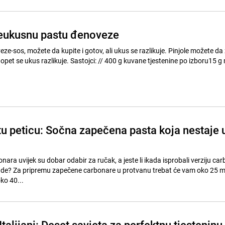
reukusnu pastu đenoveze
eze-sos, možete da kupite i gotov, ali ukus se razlikuje. Pinjole možete da
je. Sastojci: // 400 g kuvane tjestenine po izboru15 g maslaca60
tu peticu: Sočna zapečena pasta koja nestaje 
nara uvijek su dobar odabir za ručak, a jeste li ikada isprobali verziju ca
ade? Za pripremu zapečene carbonare u protvanu trebat će vam oko 25 m
ko 40...
Italijani: Deset savjeta za perfektnu tjesteninu