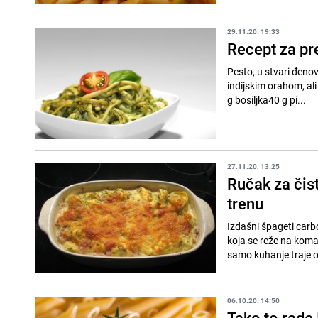
29.11.20. 19:33
Recept za p
Pesto, u stvari đenov
indijskim orahom, ali opet se ukus razliku
g bosiljka40 g pi...
27.11.20. 13:25
Ručak za čis
trenu
Izdašni špageti carbo
koja se reže na kom
samo kuhanje traje o
06.10.20. 14:50
Tako to rade 