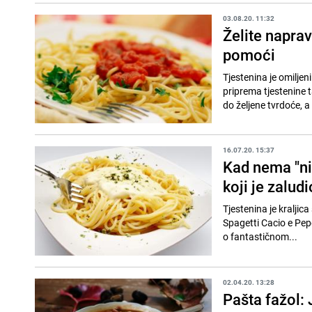
03.08.20. 11:32
Želite naprav
pomoći
Tjestenina je omiljen
priprema tjestenine t
do željene tvrdoće, a
16.07.20. 15:37
Kad nema "nič
koji je zaludi
Tjestenina je kraljic
Spagetti Cacio e Pepe
o fantastičnom...
02.04.20. 13:28
Pašta fažol: 