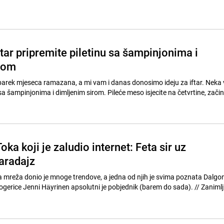
tar pripremite piletinu sa šampinjonima i
rom
arek mjeseca ramazana, a mi vam i danas donosimo ideju za iftar. Neka 
a šampinjonima i dimljenim sirom. Pileće meso isjecite na četvrtine, začini
oka koji je zaludio internet: Feta sir uz
paradajz
 mreža donio je mnoge trendove, a jedna od njih je svima poznata Dalgo
ice Jenni Häyrinen apsolutni je pobjednik (barem do sada). // Zanimljivo je da je