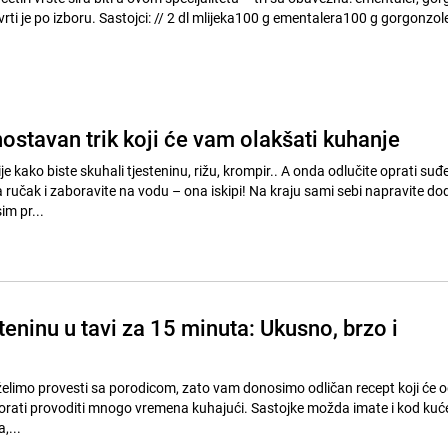
i: // 2 dl mlijeka100 g ementalera100 g gorgonzole50 g
ostavan trik koji će vam olakšati kuhanje
je kako biste skuhali tjesteninu, rižu, krompir.. A onda odlučite oprati suđe
 ručak i zaboravite na vodu – ona iskipi! Na kraju sami sebi napravite do
im pr...
teninu u tavi za 15 minuta: Ukusno, brzo i
želimo provesti sa porodicom, zato vam donosimo odličan recept koji će o
rati provoditi mnogo vremena kuhajući. Sastojke možda imate i kod kuće
,...