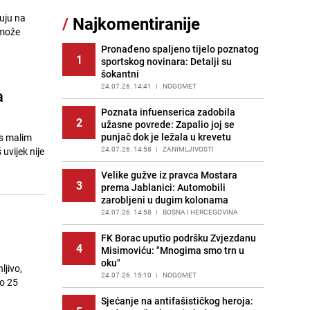
sankcionisao vozača iz Bosanskog
uju na
/
Najkomentiranije
Novog
 može
PRIJE 2 DANA
|
BOSNA I HERCEGOVINA
Pronađeno spaljeno tijelo poznatog
1
sportskog novinara: Detalji su
Kao iz slastičarne: Rolada od
12
šokantni
čokolade i kokosa bez pečenja,
jednostavan desert bez imalo muke
24.07.26. 14:41
|
NOGOMET
a
PRIJE 2 DANA
|
RECEPTI
Poznata infuenserica zadobila
2
užasne povrede: Zapalio joj se
Tajna savršenog makedonskog
13
punjač dok je ležala u krevetu
 s malim
ajvara: Stari recept za kremast i
bogat okus
24.07.26. 14:58
|
ZANIMLJIVOSTI
PRIJE 2 DANA
|
RECEPTI
Velike gužve iz pravca Mostara
3
prema Jablanici: Automobili
Tuga potresla grad na Uni:
14
zarobljeni u dugim kolonama
Preminula Lejla Muhić (39),
sugrađani u nevjerici
24.07.26. 14:58
|
BOSNA I HERCEGOVINA
PRIJE 2 DANA
|
BOSNA I HERCEGOVINA
FK Borac uputio podršku Zvjezdanu
4
Misimoviću: "Mnogima smo trn u
Borba trajala satima: Pogledajte
15
oku"
'grdosiju' od skoro tri metra koju su
ljivo,
braća izvukla iz mora
24.07.26. 15:10
|
NOGOMET
do 25
PRIJE 1 DAN
|
SVIJET
Sjećanje na antifašističkog heroja: