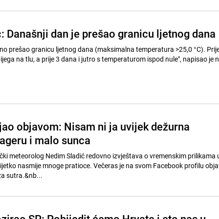
: Današnji dan je prešao granicu ljetnog dana
dno prešao granicu ljetnog dana (maksimalna temperatura >25,0 °C). Prij
ijega na tlu, a prije 3 dana i jutro s temperaturom ispod nule", napisao je
jao objavom: Nisam ni ja uvijek dežurna
lageru i malo sunca
 meteorolog Nedim Sladić redovno izvještava o vremenskim prilikama u B
jetko nasmije mnoge pratioce. Večeras je na svom Facebook profilu obja
za sutra.&nb...
zirao SP: Pobijedit ćemo Hrvate i eto nas u