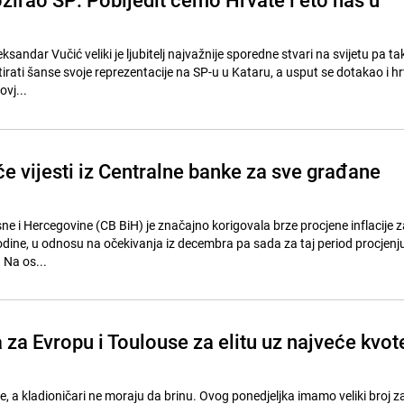
ksandar Vučić veliki je ljubitelj najvažnije sporedne stvari na svijetu pa ta
rati šanse svoje reprezentacije na SP-u u Kataru, a usput se dotakao i h
ovj...
e vijesti iz Centralne banke za sve građane
e i Hercegovine (CB BiH) je značajno korigovala brze procjene inflacije z
dine, u odnosu na očekivanja iz decembra pa sada za taj period procjenjuj
 Na os...
 za Evropu i Toulouse za elitu uz najveće kvot
 a kladioničari ne moraju da brinu. Ovog ponedjeljka imamo veliki broj za