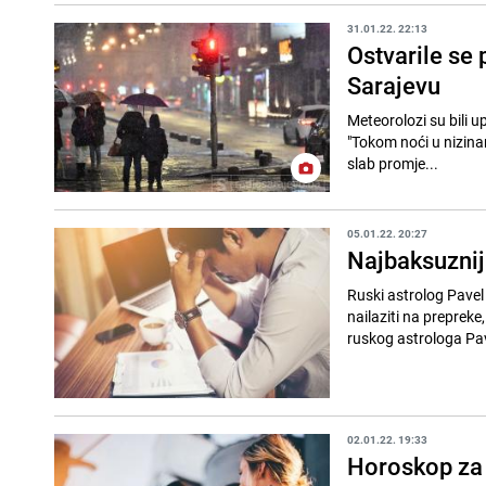
31.01.22. 22:13
Ostvarile se
Sarajevu
Meteorolozi su bili u
"Tokom noći u nizinam
slab promje...
05.01.22. 20:27
Najbaksuznij
Ruski astrolog Pavel
nailaziti na prepreke,
ruskog astrologa Pav
02.01.22. 19:33
Horoskop za 