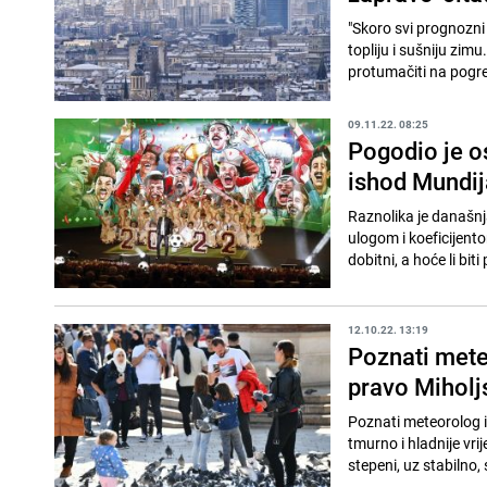
"Skoro svi prognozni
topliju i sušniju zim
protumačiti na pogre
09.11.22. 08:25
Pogodio je o
ishod Mundij
Raznolika je današnj
ulogom i koeficijentom od više stotina, a
dobitni, a hoće li biti 
12.10.22. 13:19
Poznati mete
pravo Miholjs
Poznati meteorolog i
tmurno i hladnije vri
stepeni, uz stabilno, 