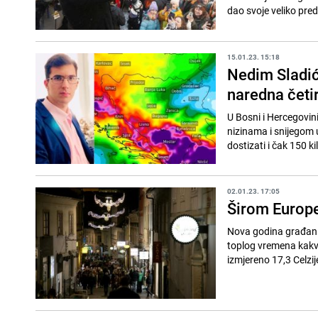
dao svoje veliko pred
15.01.23. 15:18
Nedim Sladić
naredna četi
U Bosni i Hercegovin
nizinama i snijegom 
dostizati i čak 150 k
02.01.23. 17:05
Širom Europe 
Nova godina građanim
toplog vremena kakvo
izmjereno 17,3 Celzij