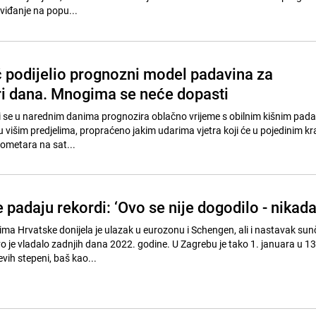
viđanje na popu...
 podijelio prognozni model padavina za
ri dana. Mnogima se neće dopasti
i se u narednim danima prognozira oblačno vrijeme s obilnim kišnim pad
u višim predjelima, propraćeno jakim udarima vjetra koji će u pojedinim k
ilometara na sat...
padaju rekordi: ‘Ovo se nije dogodilo - nikada
a Hrvatske donijela je ulazak u eurozonu i Schengen, ali i nastavak sun
 je vladalo zadnjih dana 2022. godine. U Zagrebu je tako 1. januara u 13
evih stepeni, baš kao...