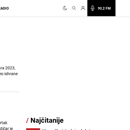
RADIO
90,2 FM
ara 2023,
deo ishrane
/
Najčitanije
rtak
tičar je