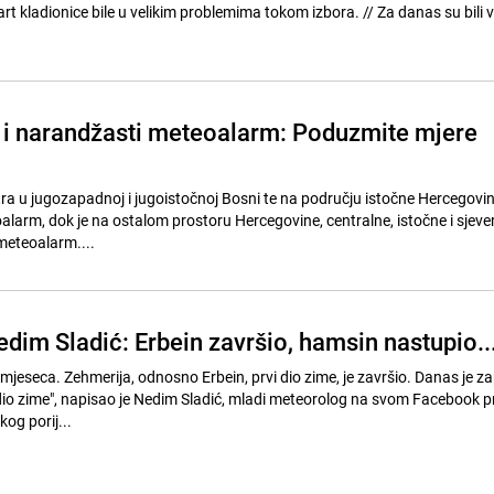
ice bile u velikim problemima tokom izbora. // Za danas su bili velikodušni
i i narandžasti meteoalarm: Poduzmite mjere
tra u jugozapadnoj i jugoistočnoj Bosni te na području istočne Hercegovi
alarm, dok je na ostalom prostoru Hercegovine, centralne, istočne i sjeve
meteoalarm....
dim Sladić: Erbein završio, hamsin nastupio..
 mjeseca. Zehmerija, odnosno Erbein, prvi dio zime, je završio. Danas je 
 dio zime", napisao je Nedim Sladić, mladi meteorolog na svom Facebook pr
kog porij...