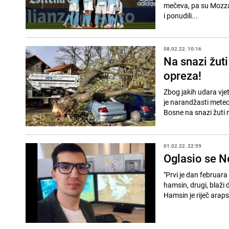
mečeva, pa su Mozzart kladion
i ponudili...
08.02.22. 10:16
Na snazi žut
opreza!
Zbog jakih udara vje
je narandžasti meteo
Bosne na snazi žuti 
01.02.22. 22:59
Oglasio se Ne
"Prvi je dan februara
hamsin, drugi, blaži
Hamsin je riječ araps