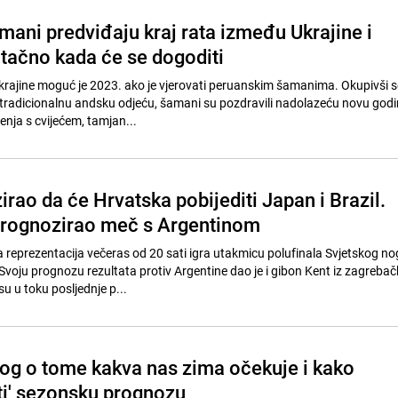
mani predviđaju kraj rata između Ukrajine i
 tačno kada će se dogoditi
Ukrajine moguć je 2023. ako je vjerovati peruanskim šamanima. Okupivši s
u tradicionalnu andsku odjeću, šamani su pozdravili nadolazeću novu god
nja s cvijećem, tamjan...
rao da će Hrvatska pobijediti Japan i Brazil.
prognozirao meč s Argentinom
reprezentacija večeras od 20 sati igra utakmicu polufinala Svjetskog 
Svoju prognozu rezultata protiv Argentine dao je i gibon Kent iz zagreba
u u toku posljednje p...
og o tome kakva nas zima očekuje i kako
ati' sezonsku prognozu