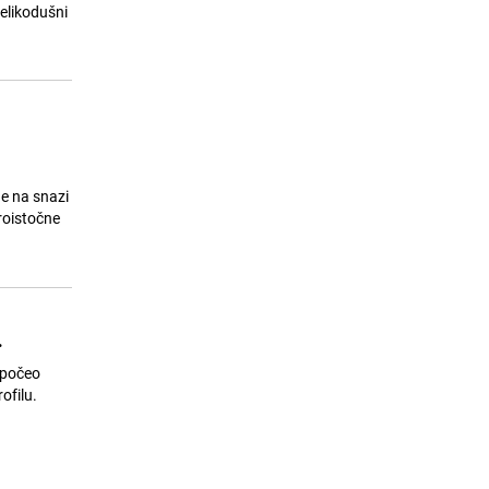
otpuštenim radnicima u Mostaru:
"Zaštita prava je prioritet"
24.07.26. 16:28
|
BOSNA I HERCEGOVINA
ne na snazi
roistočne
.
započeo
ofilu.