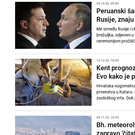
29.12.22. 09:55
Peruanski ša
Rusije, znaju
Mir između Rusije i 
brežuljka, odjeveni 
ceremonijom pročišće
13.12.22. 10:55
Kent prognozi
Evo kako je 
Hrvatska nogometna 
prvenstva u Kataru. 
zoološkog vrta. Dok s
26.11.22. 10:23
Bh. meteorol
zapravo 'čit