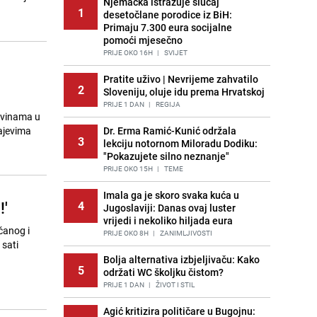
Njemačka istražuje slučaj
1
desetočlane porodice iz BiH:
Primaju 7.300 eura socijalne
pomoći mjesečno
PRIJE OKO 16H
|
SVIJET
Pratite uživo | Nevrijeme zahvatilo
2
Sloveniju, oluje idu prema Hrvatskoj
PRIJE 1 DAN
|
REGIJA
avinama u
rajevima
Dr. Erma Ramić-Kunić održala
3
lekciju notornom Miloradu Dodiku:
"Pokazujete silno neznanje"
PRIJE OKO 15H
|
TEME
Imala ga je skoro svaka kuća u
!'
4
Jugoslaviji: Danas ovaj luster
vrijedi i nekoliko hiljada eura
čanog i
PRIJE OKO 8H
|
ZANIMLJIVOSTI
 sati
Bolja alternativa izbjeljivaču: Kako
5
održati WC školjku čistom?
PRIJE 1 DAN
|
ŽIVOT I STIL
Agić kritizira političare u Bugojnu: