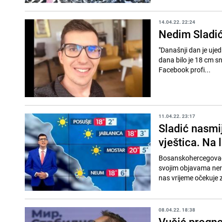
14.04.22. 22:24
Nedim Sladić
"Današnji dan je uje
dana bilo je 18 cm sn
Facebook profi...
11.04.22. 23:17
Sladić nasmi
vještica. Na 
Bosanskohercegovački
svojim objavama neri
nas vrijeme očekuje 
08.04.22. 18:38
Vučić progno