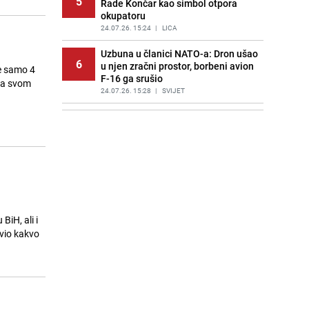
5
Rade Končar kao simbol otpora
okupatoru
24.07.26. 15:24
|
LICA
Uzbuna u članici NATO-a: Dron ušao
6
u njen zračni prostor, borbeni avion
e samo 4
F-16 ga srušio
 na svom
24.07.26. 15:28
|
SVIJET
Novi detalji tragedije u aqua-parku
7
u Srbiji: Troje uhapšenih, prijeti im
do 12 godina zatvora
24.07.26. 15:48
|
REGIJA
Jannik Sinner i Laila Hasanović
8
snimljeni u luksuznoj vili kako
razmjenjuju nježnosti
24.07.26. 15:54
|
SHOWBIZ
iH, ali i
vio kakvo
Prije pet mjeseci zabio Zrinjskom,
9
danas napravio veliki transfer u
Chelsea
24.07.26. 15:55
|
NOGOMET
Ekološki savjet vrtlarima: Pomozite