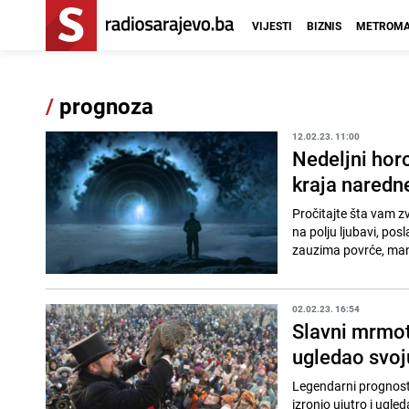
VIJESTI
BIZNIS
METROMA
/
prognoza
12.02.23. 11:00
Nedeljni hor
kraja naredn
Pročitajte šta vam z
na polju ljubavi, pos
zauzima povrće, manj
02.02.23. 16:54
Slavni mrmot 
ugledao svoju
Legendarni prognosti
izronio ujutro i ugle