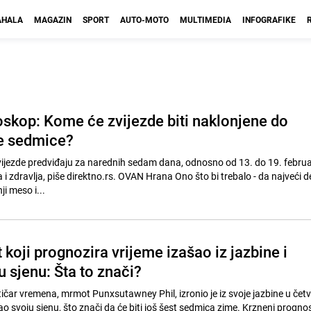
HALA
MAGAZIN
SPORT
AUTO-MOTO
MULTIMEDIA
INFOGRAFIKE
oskop: Kome će zvijezde biti naklonjene do
e sedmice?
vijezde predviđaju za narednih sedam dana, odnosno od 13. do 19. febru
la i zdravlja, piše direktno.rs. OVAN Hrana Ono što bi trebalo - da najveći 
i meso i...
koji prognozira vrijeme izašao iz jazbine i
 sjenu: Šta to znači?
čar vremena, mrmot Punxsutawney Phil, izronio je iz svoje jazbine u četv
dao svoju sjenu, što znači da će biti još šest sedmica zime. Krzneni prognos