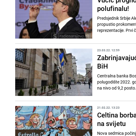
polufinalu!
Predsjednik Srbije Ale
propustio prokomenti
reprezentacije. Prvi č
23.03.22. 12:59
Zabrinjavajuć
BiH
Centralna banka Bosn
polugodište 2022. go
na nivo od 9,2 posto.
21.02.22. 13:23
Celtina borba
na svijetu
Nova sedmica počinje,