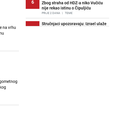
6
Zbog straha od HDZ-a niko Vučiću
nije rekao istinu o Čipuljiću
PRIJE 2 DANA
|
TEME
Stručnjaci upozoravaju: Izrael ulaže
e na vrhu
7
milione kako bi utjecao na
inu
odgovore ChatGPT-a o Gazi
PRIJE OKO 19H
|
SVIJET
Znate li šta Dino Merlin pojede prije
8
izlaska na scenu? Njegov ritual
iznenadio mnoge
PRIJE 2 DANA
|
SHOWBIZ
Pijana sjela za volan: Osiguranje
9
odbilo isplatu štete na vozilu koje je
nogometnog
slupala Anja Ljubojević
čkog
PRIJE 2 DANA
|
BOSNA I HERCEGOVINA
Akcija na Dobrinji: Specijalci MUP-a
10
KS opkolili zgradu
PRIJE 2 DANA
|
LOKALNE TEME
Nastavak provokacija: MUP RS
11
oduzeo zastavu s ljiljanima i