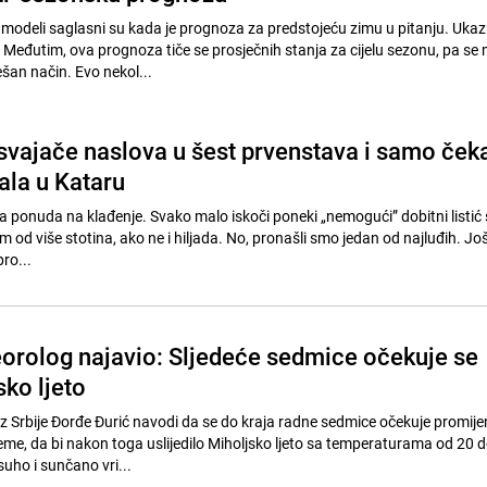
 modeli saglasni su kada je prognoza za predstojeću zimu u pitanju. Ukaz
u. Međutim, ova prognoza tiče se prosječnih stanja za cijelu sezonu, pa se
šan način. Evo nekol...
svajače naslova u šest prvenstava i samo ček
ala u Kataru
a ponuda na klađenje. Svako malo iskoči poneki „nemogući” dobitni listić
ko ne i hiljada. No, pronašli smo jedan od najluđih. Još uvijek nije
pro...
orolog najavio: Sljedeće sedmice očekuje se
ko ljeto
z Srbije Đorđe Đurić navodi da se do kraja radne sedmice očekuje promijen
jeme, da bi nakon toga uslijedilo Miholjsko ljeto sa temperaturama od 20 
suho i sunčano vri...