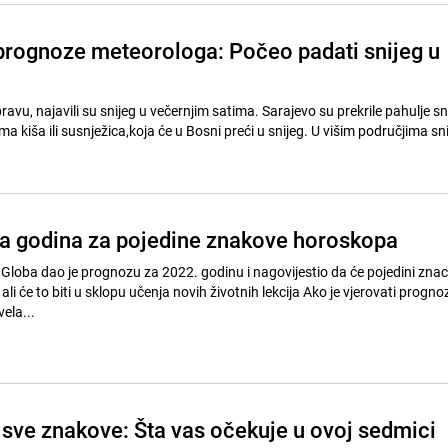
 prognoze meteorologa: Počeo padati snijeg u
pravu, najavili su snijeg u večernjim satima. Sarajevo su prekrile pahulje sn
a kiša ili susnježica,koja će u Bosni preći u snijeg. U višim područjima sni
a godina za pojedine znakove horoskopa
 Globa dao je prognozu za 2022. godinu i nagovijestio da će pojedini znac
 ali će to biti u sklopu učenja novih životnih lekcija Ako je vjerovati progn
ela...
sve znakove: Šta vas očekuje u ovoj sedmici