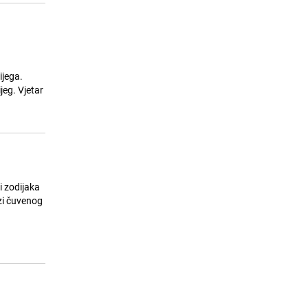
ijega.
jeg. Vjetar
i zodijaka
ozi čuvenog