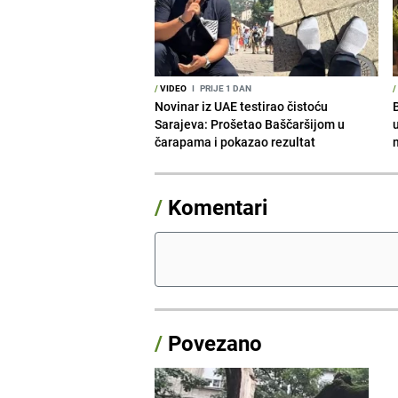
/
VIDEO
I
PRIJE 1 DAN
/
Novinar iz UAE testirao čistoću
Sarajeva: Prošetao Baščaršijom u
čarapama i pokazao rezultat
/
Komentari
/
Povezano