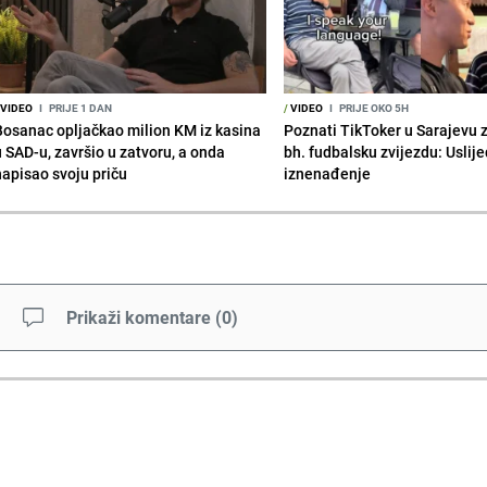
VIDEO
I
PRIJE 1 DAN
/
VIDEO
I
PRIJE OKO 5H
Bosanac opljačkao milion KM iz kasina
Poznati TikToker u Sarajevu 
u SAD-u, završio u zatvoru, a onda
bh. fudbalsku zvijezdu: Uslije
napisao svoju priču
iznenađenje
Prikaži komentare
(
0
)