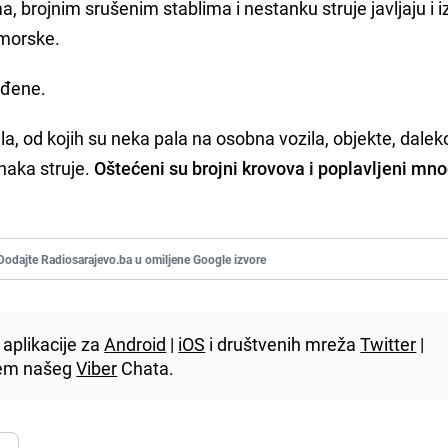
, brojnim srušenim stablima i nestanku struje javljaju i i
imorske.
eđene.
bala, od kojih su neka pala na osobna vozila, objekte, dale
anaka struje.
Oštećeni su brojni krovova i poplavljeni mno
Dodajte Radiosarajevo.ba u omiljene Google izvore
aplikacije za
Android
|
iOS
i društvenih mreža
Twitter
|
utem našeg
Viber
Chata.