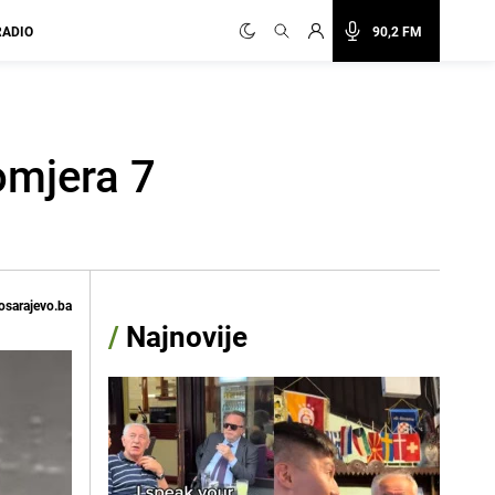
RADIO
90,2 FM
omjera 7
osarajevo.ba
/
Najnovije