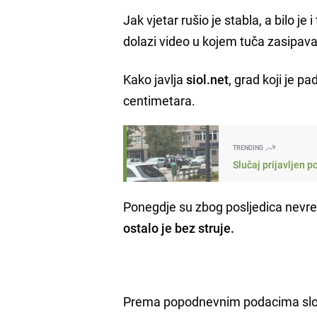
Jak vjetar rušio je stabla, a bilo j
dolazi video u kojem tuča zasipava 
Kako javlja
siol.net
, grad koji je p
centimetara.
TRENDING
Slučaj prijavljen 
Ponegdje su zbog posljedica nevre
ostalo je bez struje.
Prema popodnevnim podacima sloven