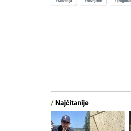
#Slovenija
#nevrijeme
#prognoz
/
Najčitanije