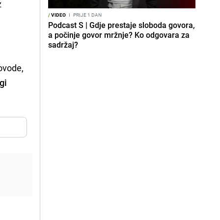
z
/
VIDEO
I
PRIJE 1 DAN
Podcast S | Gdje prestaje sloboda govora,
a počinje govor mržnje? Ko odgovara za
sadržaj?
kovode,
gi