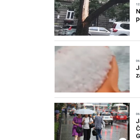
12
N
p
06
J
z
06
J
Č
G