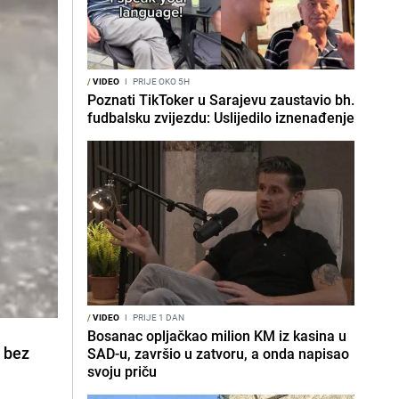
/
VIDEO
I
PRIJE OKO 5H
Poznati TikToker u Sarajevu zaustavio bh.
fudbalsku zvijezdu: Uslijedilo iznenađenje
/
VIDEO
I
PRIJE 1 DAN
Bosanac opljačkao milion KM iz kasina u
u bez
SAD-u, završio u zatvoru, a onda napisao
svoju priču