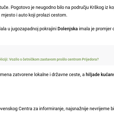
e i tuče. Pogotovo je neugodno bilo na području Krškog iz k
mjesto i auto koji prolazi cestom.
adala u jugozapadnoj pokrajini
Dolenjska
imala je promjer 
policiji: Vozilo s četničkom zastavom prošlo centrom Prijedora?
mena zatvorene lokalne i državne ceste, a
hiljade kućan
skog Centra za informiranje, najsnažnije nevrijeme bil