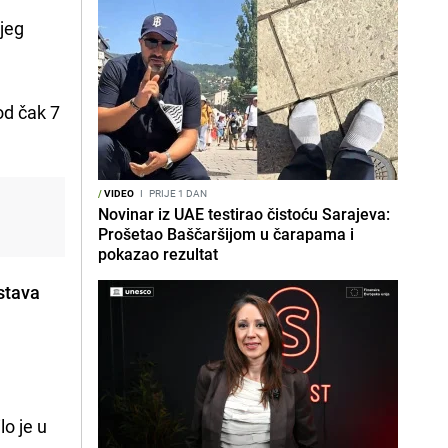
ojeg
od čak 7
/
VIDEO
I
PRIJE 1 DAN
Novinar iz UAE testirao čistoću Sarajeva:
Prošetao Baščaršijom u čarapama i
pokazao rezultat
stava
o je u