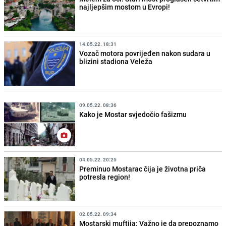
najljepšim mostom u Evropi!
14.05.22. 18:31
Vozač motora povrijeđen nakon sudara u
blizini stadiona Veleža
09.05.22. 08:36
Kako je Mostar svjedočio fašizmu
04.05.22. 20:25
Preminuo Mostarac čija je životna priča
potresla region!
02.05.22. 09:34
Mostarski muftija: Važno je da prepoznamo