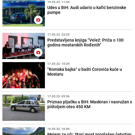
19.05.22. 11:04
Udes u BiH: Audi udario u kafić benzinske
pumpe
17.05.22. 22:05
Predstavljena knjiga "Velež: Priča o 100
godina mostarskih Rođenih"
17.05.22. 15:34
"Romska bajka" u bašti Ćorovića kuće u
Mostaru
17.05.22. 09:56
Priznao pljačku u BiH: Maskiran i naoružan s
pištoljem oteo 450 KM
16.05.22. 16:06
Melem za oči: Stari most proglašen četvrtim