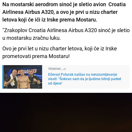
Na mostarski aerodrom sinoć je sletio avion Croatia
Airlinesa Airbus A320, a ovo je prvi u nizu charter
letova koji će ići iz Irske prema Mostaru.
"Zrakoplov Croatia Airlinesa Airbus A320 sinoć je sletio
u mostarsku zračnu luku.
Ovo je prvi let u nizu charter letova, koji će iz Irske
prometovati prema Mostaru!
TRENDING
Dževad Poturak naišao na nerazumijevanje
vlasti: "Šokiran sam da je ljudima bitniji parket
od djece"