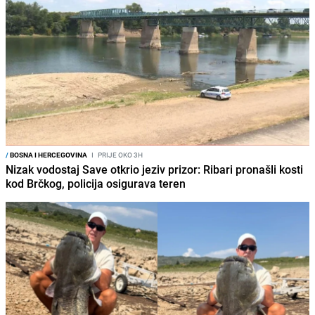
/
BOSNA I HERCEGOVINA
I
PRIJE OKO 3H
Nizak vodostaj Save otkrio jeziv prizor: Ribari pronašli kosti
kod Brčkog, policija osigurava teren