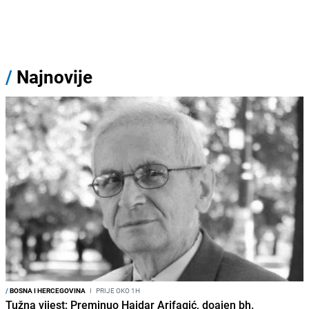
/
Najnovije
/
BOSNA I HERCEGOVINA
I
PRIJE OKO 1H
Tužna vijest: Preminuo Hajdar Arifagić, doajen bh.