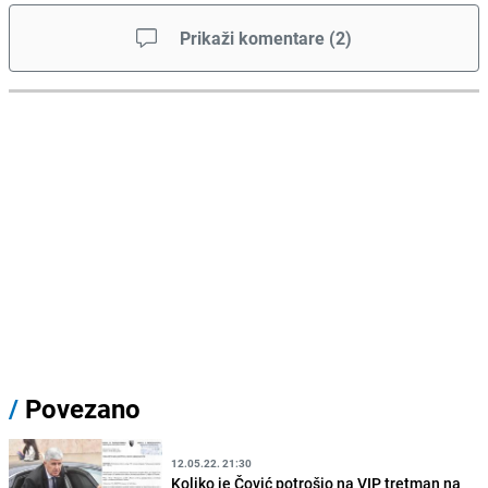
Prikaži komentare
(
2
)
/
Povezano
12.05.22. 21:30
Koliko je Čović potrošio na VIP tretman na