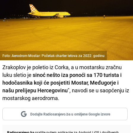
Foto: Aerodrom Mostar: Početak charter letova za 2022. godinu
Zrakoplov je poletio iz Corka, a u mostarsku zračnu
luku sletio je
sinoć nešto iza ponoći sa 170 turista i
hodočasnika koji će posjetiti Mostar, Međugorje i
našu prelijepu Hercegovinu
", navodi se u saopćenju iz
mostarskog aerodroma.
Dodajte Radiosarajevo.ba u omiljene Google izvore
Radiosarajevo.ba
pratite putem aplikacije za
Android
|
iOS
i društvenih