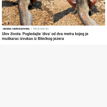
/
BOSNA I HERCEGOVINA
I
PRIJE OKO 3H
Ulov života: Pogledajte 'diva' od dva metra kojeg je
muškarac izvukao iz Bilećkog jezera