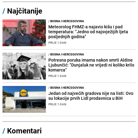
/
Najčitanije
/
BOSNA I HERCEGOVINA
Meteorolog FHMZ-a najavio kišu i pad
temperatura: "Jedno od najsvježijih ljeta
posljednjih godina"
PRIJE 1 DAN
/
BOSNA I HERCEGOVINA
Potresna poruka imama nakon smrti Aldine
Ljubunčić: "Dunjaluk ne vrijedi ni koliko krilo
komarca"
PRIJE 1 DAN
/
BOSNA I HERCEGOVINA
Jedan od najvećih gradova nije na listi: Ovo
su lokacije prvih Lidl prodavnica u BiH
PRIJE 1 DAN
/
Komentari