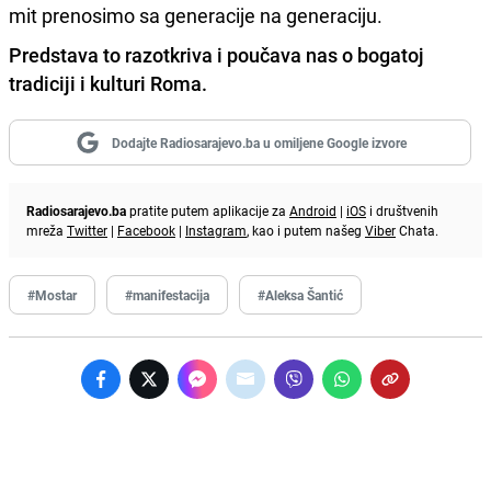
mit prenosimo sa generacije na generaciju.
Predstava to razotkriva i poučava nas o bogatoj
tradiciji i kulturi Roma.
Dodajte Radiosarajevo.ba u omiljene Google izvore
Radiosarajevo.ba
pratite putem aplikacije za
Android
|
iOS
i društvenih
mreža
Twitter
|
Facebook
|
Instagram
, kao i putem našeg
Viber
Chata.
#Mostar
#manifestacija
#Aleksa Šantić