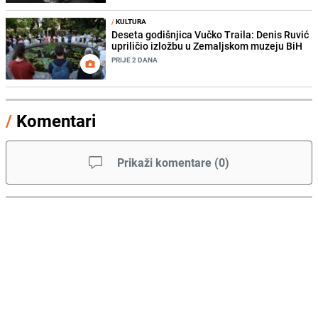
/
KULTURA
Deseta godišnjica Vučko Traila: Denis Ruvić
upriličio izložbu u Zemaljskom muzeju BiH
PRIJE 2 DANA
/
Komentari
Prikaži komentare
(
0
)