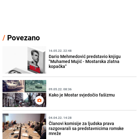
/
Povezano
16.05.22. 22:48
Dario Mehmedović predstavio knjigu
"Muhamed Mujić - Mostarska zlatna
kopačka"
09.05.22. 08:36
Kako je Mostar svjedočio fašizmu
04.04.22. 14:28
Članovi komisije za ljudska prava
razgovarali sa predstavnicima romske
mreže