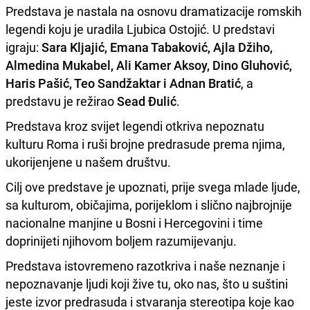
Predstava je nastala na osnovu dramatizacije romskih
legendi koju je uradila Ljubica Ostojić. U predstavi
igraju:
Sara Kljajić, Emana Tabaković, Ajla Džiho,
Almedina Mukabel, Ali Kamer Aksoy, Dino Gluhović,
Haris Pašić, Teo Sandžaktar i Adnan Bratić
, a
predstavu je režirao
Sead Đulić
.
Predstava kroz svijet legendi otkriva nepoznatu
kulturu Roma i ruši brojne predrasude prema njima,
ukorijenjene u našem društvu.
Cilj ove predstave je upoznati, prije svega mlade ljude,
sa kulturom, običajima, porijeklom i slično najbrojnije
nacionalne manjine u Bosni i Hercegovini i time
doprinijeti njihovom boljem razumijevanju.
Predstava istovremeno razotkriva i naše neznanje i
nepoznavanje ljudi koji žive tu, oko nas, što u suštini
jeste izvor predrasuda i stvaranja stereotipa koje kao