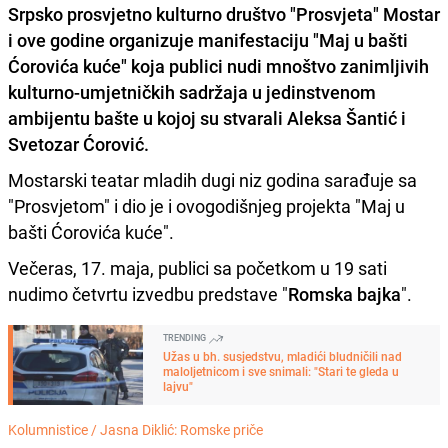
Srpsko prosvjetno kulturno društvo "Prosvjeta" Mostar
i ove godine organizuje manifestaciju "Maj u bašti
Ćorovića kuće" koja publici nudi mnoštvo zanimljivih
kulturno-umjetničkih sadržaja u jedinstvenom
ambijentu bašte u kojoj su stvarali Aleksa Šantić i
Svetozar Ćorović.
Mostarski teatar mladih dugi niz godina sarađuje sa
"Prosvjetom" i dio je i ovogodišnjeg projekta "Maj u
bašti Ćorovića kuće".
Večeras, 17. maja, publici sa početkom u 19 sati
nudimo četvrtu izvedbu predstave "
Romska bajka
".
TRENDING
Užas u bh. susjedstvu, mladići bludničili nad
maloljetnicom i sve snimali: "Stari te gleda u
lajvu"
Kolumnistice /
Jasna Diklić: Romske priče