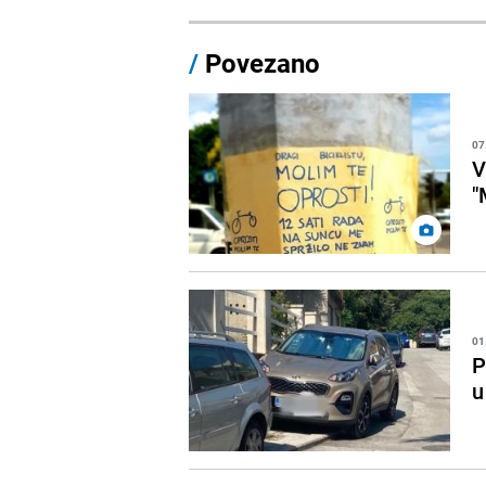
/
Povezano
07
V
"
01
P
u