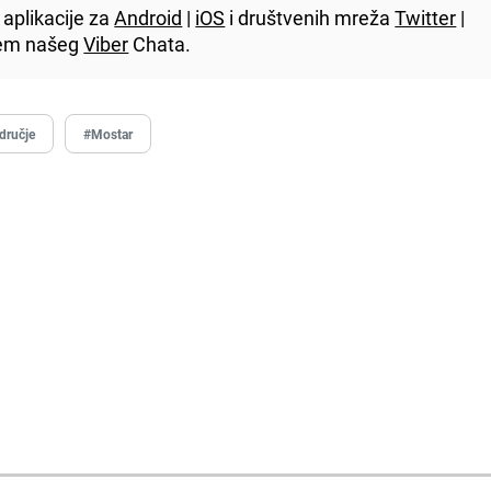
aplikacije za
Android
|
iOS
i društvenih mreža
Twitter
|
utem našeg
Viber
Chata.
dručje
#Mostar