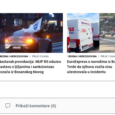
BOSNA I HERCEGOVINA
I
PRIJE 2 DANA
/
BOSNA I HERCEGOVINA
I
PRIJE 1 DA
Nastavak provokacija: MUP RS oduzeo
EuroExpress o navodima iz B
zastavu s ljiljanima i sankcionisao
Tvrde da njihova vozila nisu
vozača iz Bosanskog Novog
učestvovala u incidentu
Prikaži komentare
(
6
)