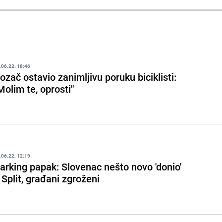
.06.22. 18:46
ozač ostavio zanimljivu poruku biciklisti:
Molim te, oprosti"
.06.22. 12:19
arking papak: Slovenac nešto novo 'donio'
 Split, građani zgroženi