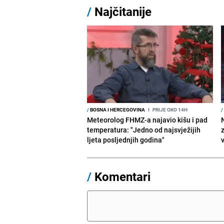
/
Najčitanije
/
BOSNA I HERCEGOVINA
I
PRIJE OKO 14H
/
Meteorolog FHMZ-a najavio kišu i pad
temperatura: "Jedno od najsvježijih
ljeta posljednjih godina"
/
Komentari