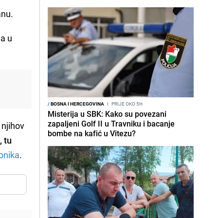
anu.
la u
/
BOSNA I HERCEGOVINA
I
PRIJE OKO 5H
Misterija u SBK: Kako su povezani
zapaljeni Golf II u Travniku i bacanje
 njihov
bombe na kafić u Vitezu?
, tu
onika
.