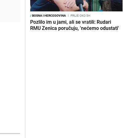
/
BOSNA I HERCEGOVINA
I
PRIJE OKO 5H
Pozlilo im u jami, ali se vratili: Rudari
RMU Zenica poručuju, 'nećemo odustati'