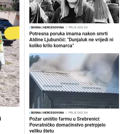
/
BOSNA I HERCEGOVINA
I
PRIJE OKO 2H
Potresna poruka imama nakon smrti
Aldine Ljubunčić: "Dunjaluk ne vrijedi ni
koliko krilo komarca"
/
BOSNA I HERCEGOVINA
I
PRIJE OKO 3H
i
Požar uništio farmu u Srebrenici:
Povratničko domaćinstvo pretrpjelo
veliku štetu