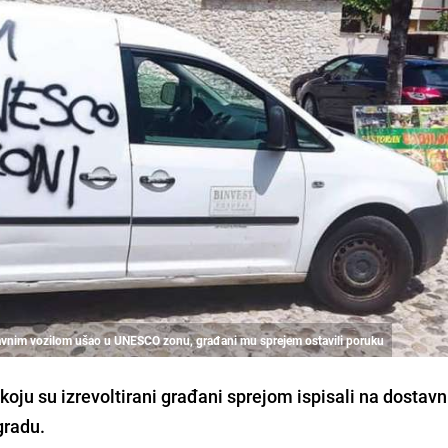
avnim vozilom ušao u UNESCO zonu, građani mu sprejem ostavili poruku
oju su izrevoltirani građani sprejom ispisali na dostavn
gradu.