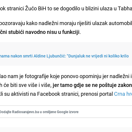
ook stranici Žućo BiH to se dogodilo u blizini ulaza u Tabh
upozoravaju kako nadležni moraju riješiti ulazak automobi
ični stubići navodno nisu u funkciji
.
ama nakon smrti Aldine Ljubunčić: "Dunjaluk ne vrijedi ni koliko krilo
slao nam je fotografije koje ponovo opominju jer nadležni i
će biti sve više i više,
jer tamo gdje se ne poštuje zakon
akli su aktivisti na Facebook stranici, prenosi portal
Crna hr
Dodajte Radiosarajevo.ba u omiljene Google izvore