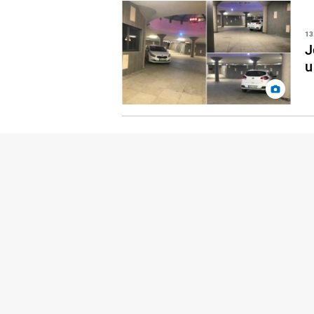
13
J
u