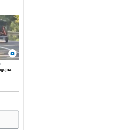
N
ugojna: