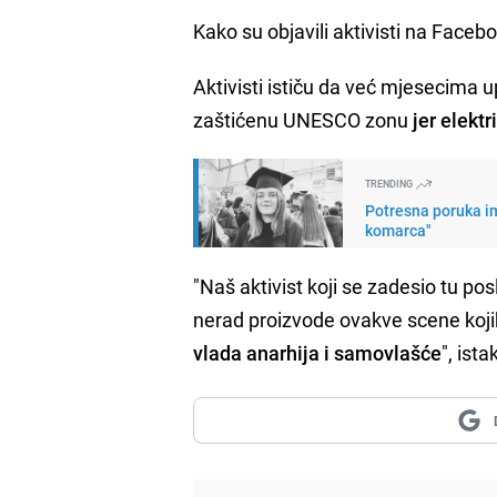
Kako su objavili aktivisti na Faceb
Aktivisti ističu da već mjesecima 
zaštićenu UNESCO zonu
jer elektr
TRENDING
Potresna poruka im
komarca"
"Naš aktivist koji se zadesio tu po
nerad proizvode ovakve scene kojih 
vlada anarhija i samovlašće
", ist