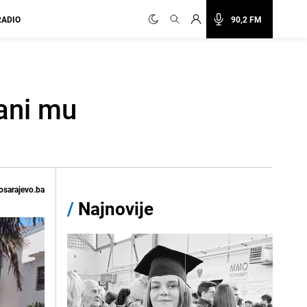
RADIO
90,2 FM
ani mu
osarajevo.ba
/
Najnovije