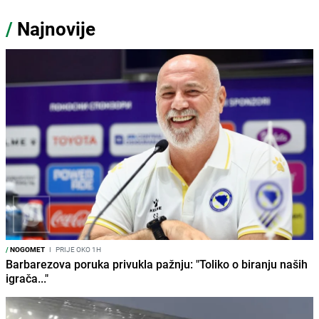
/
Najnovije
/
NOGOMET
I
PRIJE OKO 1H
Barbarezova poruka privukla pažnju: "Toliko o biranju naših
igrača..."