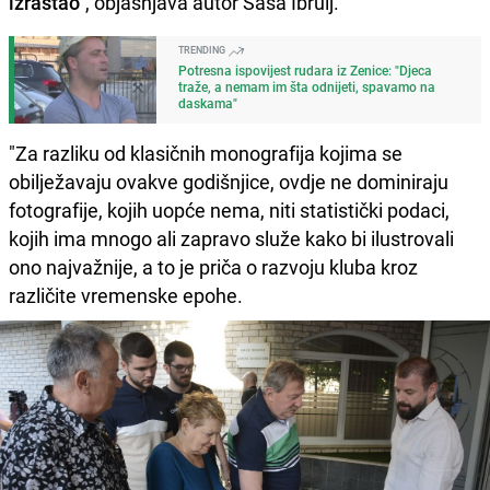
izrastao"
, objašnjava autor Saša Ibrulj.
TRENDING
Potresna ispovijest rudara iz Zenice: "Djeca
traže, a nemam im šta odnijeti, spavamo na
daskama"
"Za razliku od klasičnih monografija kojima se
obilježavaju ovakve godišnjice, ovdje ne dominiraju
fotografije, kojih uopće nema, niti statistički podaci,
kojih ima mnogo ali zapravo služe kako bi ilustrovali
ono najvažnije, a to je priča o razvoju kluba kroz
različite vremenske epohe.