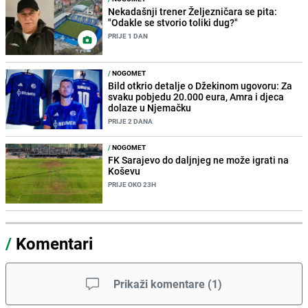
Nekadašnji trener Željezničara se pita:
"Odakle se stvorio toliki dug?"
PRIJE 1 DAN
/
NOGOMET
Bild otkrio detalje o Džekinom ugovoru: Za
svaku pobjedu 20.000 eura, Amra i djeca
dolaze u Njemačku
PRIJE 2 DANA
/
NOGOMET
FK Sarajevo do daljnjeg ne može igrati na
Koševu
PRIJE OKO 23H
/
Komentari
Prikaži komentare
(
1
)