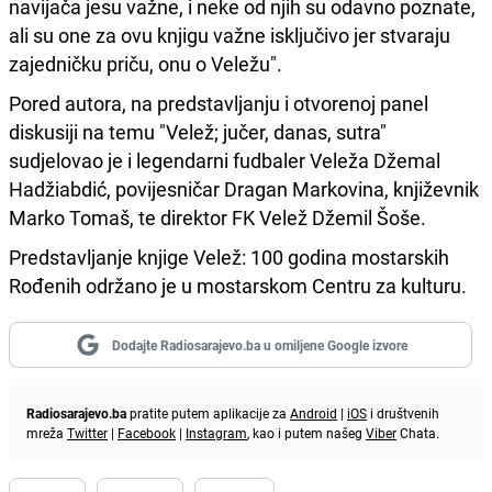
navijača jesu važne, i neke od njih su odavno poznate,
ali su one za ovu knjigu važne isključivo jer stvaraju
zajedničku priču, onu o Veležu".
Pored autora, na predstavljanju i otvorenoj panel
diskusiji na temu "Velež; jučer, danas, sutra"
sudjelovao je i legendarni fudbaler Veleža Džemal
Hadžiabdić, povijesničar Dragan Markovina, književnik
Marko Tomaš, te direktor FK Velež Džemil Šoše.
Predstavljanje knjige Velež: 100 godina mostarskih
Rođenih održano je u mostarskom Centru za kulturu.
Dodajte Radiosarajevo.ba u omiljene Google izvore
Radiosarajevo.ba
pratite putem aplikacije za
Android
|
iOS
i društvenih
mreža
Twitter
|
Facebook
|
Instagram
, kao i putem našeg
Viber
Chata.