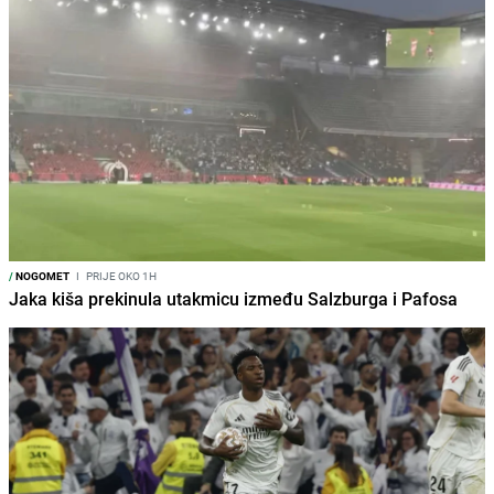
/
NOGOMET
I
PRIJE OKO 1H
Jaka kiša prekinula utakmicu između Salzburga i Pafosa