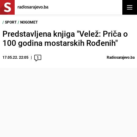
Otvor
/
SPORT
/
NOGOMET
Predstavljena knjiga "Velež: Priča o
100 godina mostarskih Rođenih"
17.05.22. 22:05
Radiosarajevo.ba
1