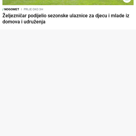
/
NOGOMET
I
PRIJE OKO 3H
Željezničar podijelio sezonske ulaznice za djecu i mlade iz
domova i udruženja