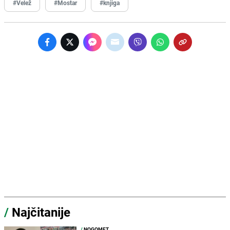
#Velež
#Mostar
#knjiga
/
Najčitanije
/
NOGOMET