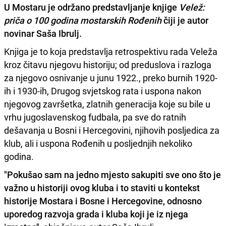
U Mostaru je održano predstavljanje knjige
Velež:
priča o 100 godina mostarskih Rođenih
čiji je autor
novinar Saša Ibrulj.
Knjiga je to koja predstavlja retrospektivu rada Veleža
kroz čitavu njegovu historiju; od preduslova i razloga
za njegovo osnivanje u junu 1922., preko burnih 1920-
ih i 1930-ih, Drugog svjetskog rata i uspona nakon
njegovog završetka, zlatnih generacija koje su bile u
vrhu jugoslavenskog fudbala, pa sve do ratnih
dešavanja u Bosni i Hercegovini, njihovih posljedica za
klub, ali i uspona Rođenih u posljednjih nekoliko
godina.
"Pokušao sam na jedno mjesto sakupiti sve ono što je
važno u historiji ovog kluba i to staviti u kontekst
historije Mostara i Bosne i Hercegovine, odnosno
uporedog razvoja grada i kluba koji je iz njega