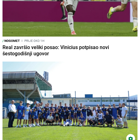
/
NOGOMET
I
PRIJE OKO 1H
Real završio veliki posao: Vinicius potpisao novi
šestogodišnji ugovor