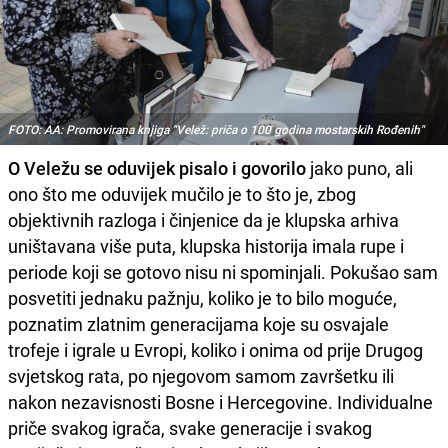
FOTO: AA: Promovirana knjiga "Velež: priča o 100 godina mostarskih Rođenih"
O Veležu se oduvijek pisalo i govorilo
jako puno, ali
ono što me oduvijek mučilo je to što je, zbog
objektivnih razloga i činjenice da je klupska arhiva
uništavana više puta, klupska historija imala rupe i
periode koji se gotovo nisu ni spominjali. Pokušao sam
posvetiti jednaku pažnju, koliko je to bilo moguće,
poznatim zlatnim generacijama koje su osvajale
trofeje i igrale u Evropi, koliko i onima od prije Drugog
svjetskog rata, po njegovom samom završetku ili
nakon nezavisnosti Bosne i Hercegovine. Individualne
priče svakog igrača, svake generacije i svakog