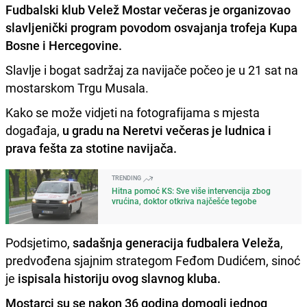
Fudbalski klub Velež Mostar večeras je organizovao
slavljenički program povodom osvajanja trofeja Kupa
Bosne i Hercegovine.
Slavlje i bogat sadržaj za navijače počeo je u 21 sat na
mostarskom Trgu Musala.
Kako se može vidjeti na fotografijama s mjesta
događaja,
u gradu na Neretvi večeras je ludnica i
prava fešta za stotine navijača.
TRENDING
Hitna pomoć KS: Sve više intervencija zbog
vrućina, doktor otkriva najčešće tegobe
Podsjetimo,
sadašnja generacija fudbalera Veleža
,
predvođena sjajnim strategom Feđom Dudićem, sinoć
je
ispisala historiju ovog slavnog kluba.
Mostarci su se nakon 36 godina domogli jednog