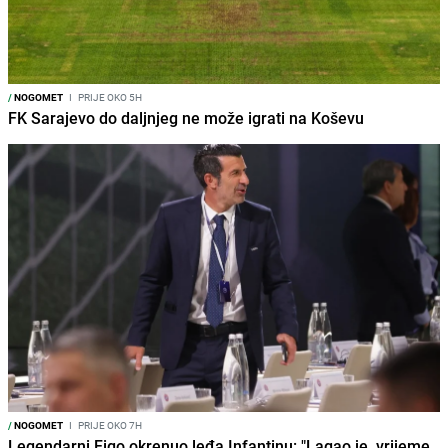
/
NOGOMET
I
PRIJE OKO 5H
FK Sarajevo do daljnjeg ne može igrati na Koševu
/
NOGOMET
I
PRIJE OKO 7H
Legendarni Figo okrenuo leđa Infantinu: "Lagao je, vrijeme