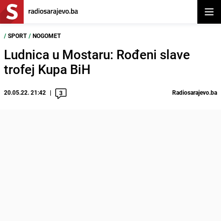
Otvor
/
SPORT
/
NOGOMET
Ludnica u Mostaru: Rođeni slave
trofej Kupa BiH
20.05.22. 21:42
Radiosarajevo.ba
3