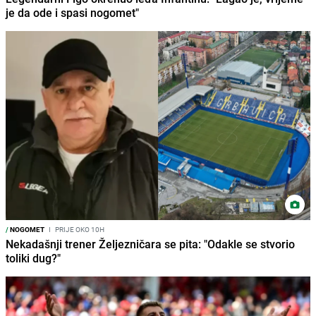
je da ode i spasi nogomet"
/
NOGOMET
I
PRIJE OKO 10H
Nekadašnji trener Željezničara se pita: "Odakle se stvorio
toliki dug?"