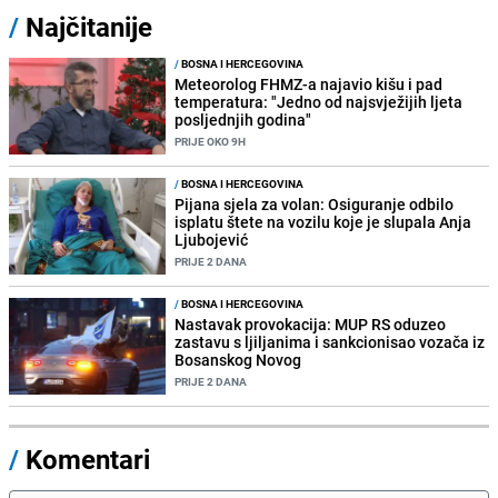
/
Najčitanije
/
BOSNA I HERCEGOVINA
Meteorolog FHMZ-a najavio kišu i pad
temperatura: "Jedno od najsvježijih ljeta
posljednjih godina"
PRIJE OKO 9H
/
BOSNA I HERCEGOVINA
Pijana sjela za volan: Osiguranje odbilo
isplatu štete na vozilu koje je slupala Anja
Ljubojević
PRIJE 2 DANA
/
BOSNA I HERCEGOVINA
Nastavak provokacija: MUP RS oduzeo
zastavu s ljiljanima i sankcionisao vozača iz
Bosanskog Novog
PRIJE 2 DANA
/
Komentari