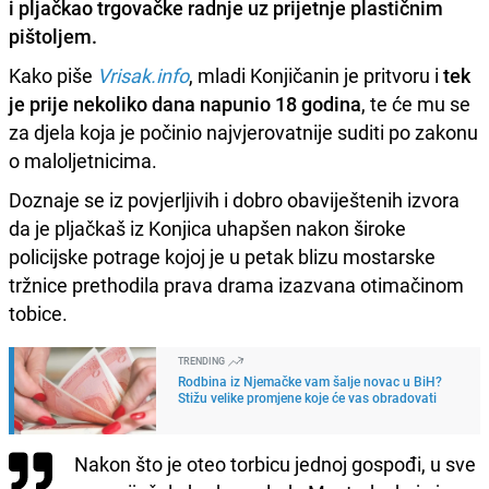
i pljačkao trgovačke radnje uz prijetnje plastičnim
pištoljem.
Kako piše
Vrisak.info
, mladi Konjičanin je pritvoru i
tek
je prije nekoliko dana napunio 18 godina
, te će mu se
za djela koja je počinio najvjerovatnije suditi po zakonu
o maloljetnicima.
Doznaje se iz povjerljivih i dobro obaviještenih izvora
da je pljačkaš iz Konjica uhapšen nakon široke
policijske potrage kojoj je u petak blizu mostarske
tržnice prethodila prava drama izazvana otimačinom
tobice.
TRENDING
Rodbina iz Njemačke vam šalje novac u BiH?
Stižu velike promjene koje će vas obradovati
Nakon što je oteo torbicu jednoj gospođi, u sve