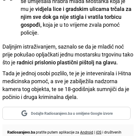
se umiješala hrabra mlada Mostarka koja je
mu je
vidjela lice i gradskim ulicama trčala za
njim sve dok ga nije stigla i vratila torbicu
gospođi,
koja je u to vrijeme zvala pomoć
policije.
Daljnjim istraživanjem, saznalo se da je mladić noć
prije pokušao opljačkati jednu mostarsku trgovinu tako
što je
radnici prislonio plastični pištolj na glavu.
Tada je jednoj osobi pozlilo, te je je intevenirala i Hitna
medicinska pomoć, a sve je zabilježila nadzorna
kamera tog objekta, te se 18-godišnjak sumnjiči da je
počinio i druga kriminalna djela.
Dodajte Radiosarajevo.ba u omiljene Google izvore
Radiosarajevo.ba
pratite putem aplikacije za
Android
|
iOS
i društvenih