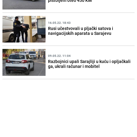
pištoljem oteo 450 KM
16.05.22. 18:43
Rusi učestvovali u pljački satova i
navigacijskih aparata u Sarajevu
09.05.22. 11:04
Razbojnici upali Sarajliji u kuću i opljačkali
ga, ukrali računar i mobitel