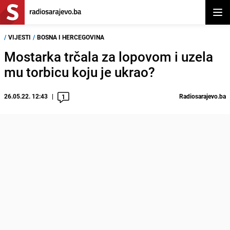
Otvor
/
VIJESTI
/
BOSNA I HERCEGOVINA
Mostarka trčala za lopovom i uzela
mu torbicu koju je ukrao?
26.05.22. 12:43
Radiosarajevo.ba
1