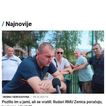
/
Najnovije
/
BOSNA I HERCEGOVINA
I
PRIJE OKO 1H
Pozlilo im u jami, ali se vratili: Rudari RMU Zenica poručuju,