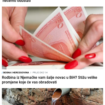
'nećemo odustati'
/
BOSNA I HERCEGOVINA
I
PRIJE OKO 1H
Rodbina iz Njemačke vam šalje novac u BiH? Stižu velike
promjene koje će vas obradovati