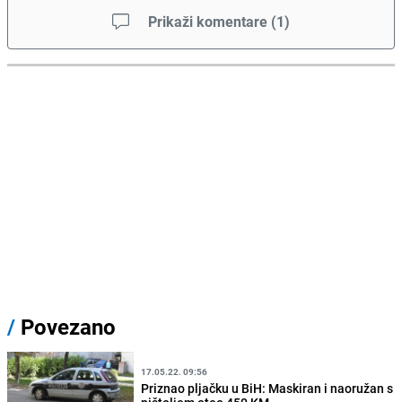
Prikaži komentare
(
1
)
/
Povezano
17.05.22. 09:56
Priznao pljačku u BiH: Maskiran i naoružan s