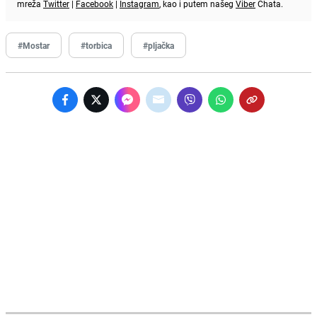
mreža
Twitter
|
Facebook
|
Instagram
, kao i putem našeg
Viber
Chata.
#Mostar
#torbica
#pljačka