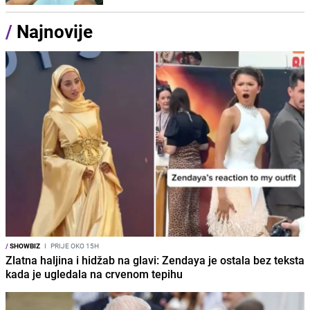
/
Najnovije
/
SHOWBIZ
I
PRIJE OKO 15H
Zlatna haljina i hidžab na glavi: Zendaya je ostala bez teksta
kada je ugledala na crvenom tepihu