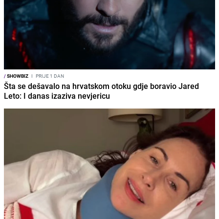
/
SHOWBIZ
I
PRIJE 1 DAN
Šta se dešavalo na hrvatskom otoku gdje boravio Jared
Leto: I danas izaziva nevjericu