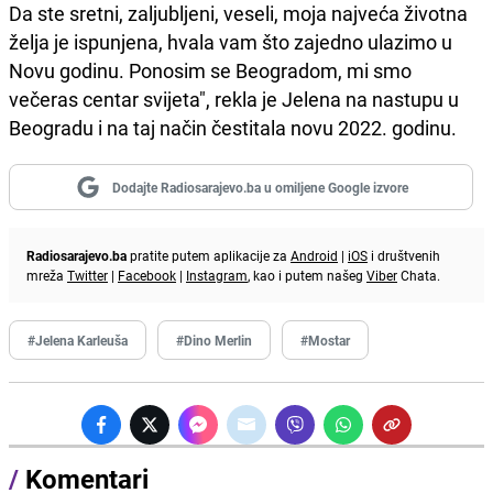
Da ste sretni, zaljubljeni, veseli, moja najveća životna
želja je ispunjena, hvala vam što zajedno ulazimo u
Novu godinu. Ponosim se Beogradom, mi smo
večeras centar svijeta", rekla je Jelena na nastupu u
Beogradu i na taj način čestitala novu 2022. godinu.
Dodajte Radiosarajevo.ba u omiljene Google izvore
Radiosarajevo.ba
pratite putem aplikacije za
Android
|
iOS
i društvenih
mreža
Twitter
|
Facebook
|
Instagram
, kao i putem našeg
Viber
Chata.
#Jelena Karleuša
#Dino Merlin
#Mostar
/
Komentari