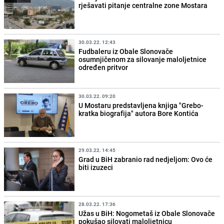
rješavati pitanje centralne zone Mostara
30.03.22. 12:43
Fudbaleru iz Obale Slonovače
osumnjičenom za silovanje maloljetnice
određen pritvor
30.03.22. 09:20
U Mostaru predstavljena knjiga "Grebo-
kratka biografija" autora Bore Kontića
29.03.22. 14:45
Grad u BiH zabranio rad nedjeljom: Ovo će
biti izuzeci
28.03.22. 17:36
Užas u BiH: Nogometaš iz Obale Slonovače
pokušao silovati maloljetnicu