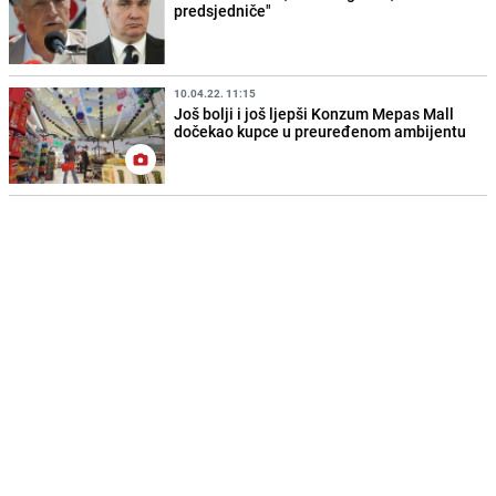
predsjedniče"
10.04.22. 11:15
Još bolji i još ljepši Konzum Mepas Mall
dočekao kupce u preuređenom ambijentu