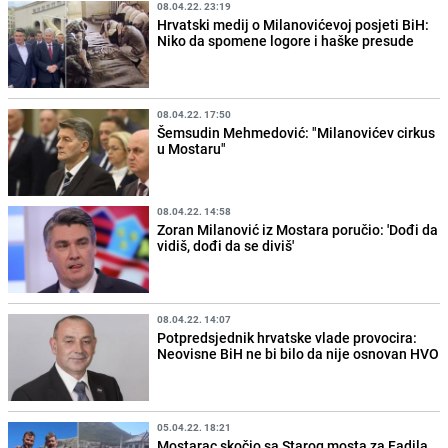
08.04.22. 23:19
Hrvatski medij o Milanovićevoj posjeti BiH:
Niko da spomene logore i haške presude
08.04.22. 17:50
Šemsudin Mehmedović: "Milanovićev cirkus
u Mostaru"
08.04.22. 14:58
Zoran Milanović iz Mostara poručio: 'Dođi da
vidiš, dođi da se diviš'
08.04.22. 14:07
Potpredsjednik hrvatske vlade provocira:
Neovisne BiH ne bi bilo da nije osnovan HVO
05.04.22. 18:21
Mostarac skočio sa Starog mosta za Fadila