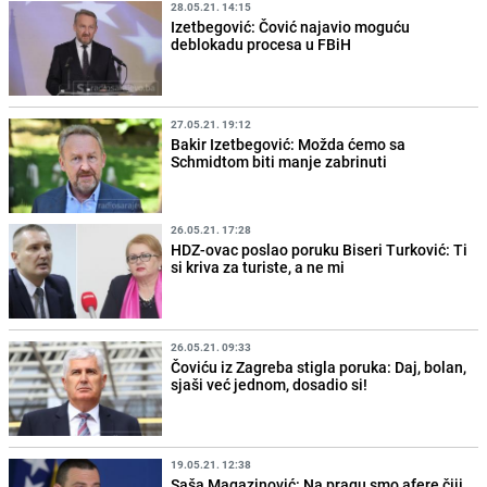
28.05.21. 14:15
Izetbegović: Čović najavio moguću
deblokadu procesa u FBiH
27.05.21. 19:12
Bakir Izetbegović: Možda ćemo sa
Schmidtom biti manje zabrinuti
26.05.21. 17:28
HDZ-ovac poslao poruku Biseri Turković: Ti
si kriva za turiste, a ne mi
26.05.21. 09:33
Čoviću iz Zagreba stigla poruka: Daj, bolan,
sjaši već jednom, dosadio si!
19.05.21. 12:38
Saša Magazinović: Na pragu smo afere čiji