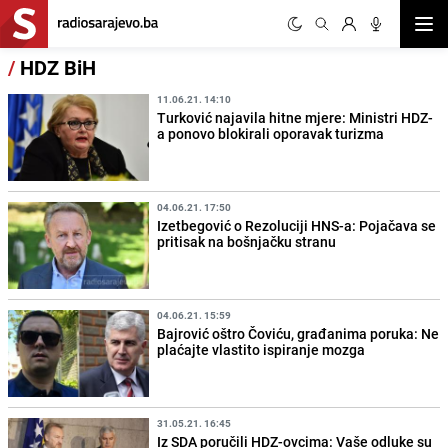
Otvor
/
HDZ BiH
11.06.21. 14:10
Turković najavila hitne mjere: Ministri HDZ-
a ponovo blokirali oporavak turizma
04.06.21. 17:50
Izetbegović o Rezoluciji HNS-a: Pojačava se
pritisak na bošnjačku stranu
04.06.21. 15:59
Bajrović oštro Čoviću, građanima poruka: Ne
plaćajte vlastito ispiranje mozga
31.05.21. 16:45
Iz SDA poručili HDZ-ovcima: Vaše odluke su