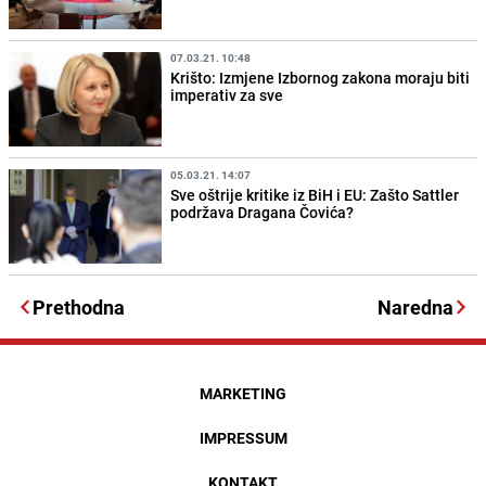
07.03.21. 10:48
Krišto: Izmjene Izbornog zakona moraju biti
imperativ za sve
05.03.21. 14:07
Sve oštrije kritike iz BiH i EU: Zašto Sattler
podržava Dragana Čovića?
Prethodna
Naredna
MARKETING
IMPRESSUM
KONTAKT