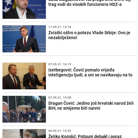
trag vodi do visokih funcionera HDZ-a
17.05.21. 14:18
Zvizdić oštro o potezu Vlade Srbije: Ovo je
nezabilježeno!
07.05.21. 16:19
Izetbegović: Čović pomalo vrijeđa
inteligenciju ljudi, a oni se navikavaju na to
07.05.21. 15:08
Dragan Čović: Jedino još hrvatski narod želi
BiH, ne smijemo biti naivni
06.05.21. 15:22
Željko Komšić: Potpuni debakl i poraz