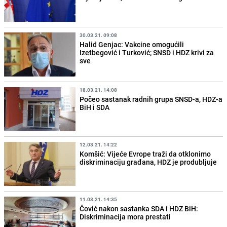
30.03.21. 09:08
Halid Genjac: Vakcine omogućili
Izetbegović i Turković; SNSD i HDZ krivi za
sve
18.03.21. 14:08
Počeo sastanak radnih grupa SNSD-a, HDZ-a
BiH i SDA
12.03.21. 14:22
Komšić: Vijeće Evrope traži da otklonimo
diskriminaciju građana, HDZ je produbljuje
11.03.21. 14:35
Čović nakon sastanka SDA i HDZ BiH:
Diskriminacija mora prestati