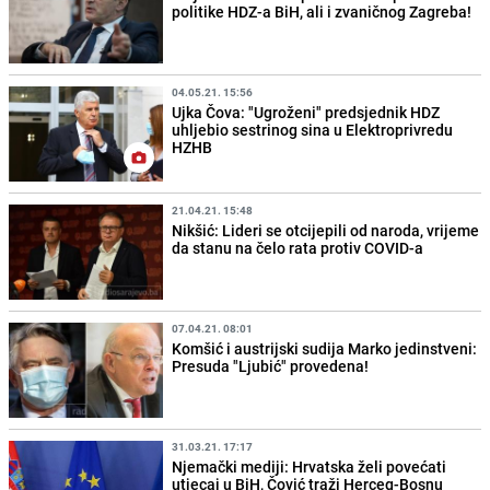
politike HDZ-a BiH, ali i zvaničnog Zagreba!
04.05.21. 15:56
Ujka Čova: "Ugroženi" predsjednik HDZ
uhljebio sestrinog sina u Elektroprivredu
HZHB
21.04.21. 15:48
Nikšić: Lideri se otcijepili od naroda, vrijeme
da stanu na čelo rata protiv COVID-a
07.04.21. 08:01
Komšić i austrijski sudija Marko jedinstveni:
Presuda "Ljubić" provedena!
31.03.21. 17:17
Njemački mediji: Hrvatska želi povećati
utjecaj u BiH, Čović traži Herceg-Bosnu