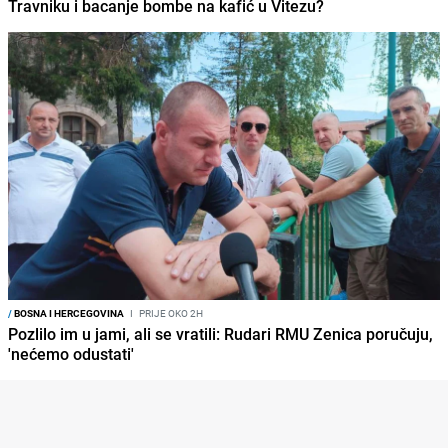
Travniku i bacanje bombe na kafić u Vitezu?
/
BOSNA I HERCEGOVINA
I
PRIJE OKO 2H
Pozlilo im u jami, ali se vratili: Rudari RMU Zenica poručuju,
'nećemo odustati'