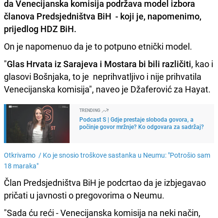
da
Venecijanska komisija podržava model izbora
članova Predsjedništva BiH - koji je, napomenimo,
prijedlog HDZ BiH
.
On je napomenuo da je to potpuno etnički model.
"
Glas Hrvata iz Sarajeva i Mostara bi bili različiti
, kao i
glasovi Bošnjaka, to je neprihvatljivo i nije prihvatila
Venecijanska komisija", naveo je Džaferović za Hayat.
TRENDING
Podcast S | Gdje prestaje sloboda govora, a
počinje govor mržnje? Ko odgovara za sadržaj?
Otkrivamo /
Ko je snosio troškove sastanka u Neumu: "Potrošio sam
18 maraka"
Član Predsjedništva BiH je podcrtao da je izbjegavao
pričati u javnosti o pregovorima o Neumu.
"Sada ću reći -
Venecijanska komisija na neki način,