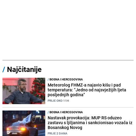
/
Najčitanije
/
BOSNA I HERCEGOVINA
Meteorolog FHMZ-a najavio kišu i pad
temperatura: "Jedno od najsvježijih ljeta
posljednjih godina"
PRIJE OKO 11H
/
BOSNA I HERCEGOVINA
Nastavak provokacija: MUP RS oduzeo
zastavu s ljiljanima i sankcionisao vozača iz
Bosanskog Novog
PRIJE 2 DANA