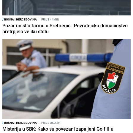
/
BOSNA I HERCEGOVINA
I
PRIJE 44MIN
Požar uništio farmu u Srebrenici: Povratničko domaćinstvo
pretrpjelo veliku štetu
/
BOSNA I HERCEGOVINA
I
PRIJE OKO 2H
Misterija u SBK: Kako su povezani zapaljeni Golf II u