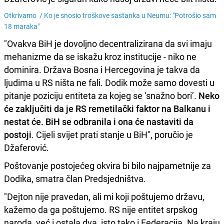
Otkrivamo /
Ko je snosio troškove sastanka u Neumu: "Potrošio sam
18 maraka"
"Ovakva BiH je dovoljno decentralizirana da svi imaju
mehanizme da se iskažu kroz institucije - niko ne
dominira. Država Bosna i Hercegovina je takva da
ljudima u RS ništa ne fali. Dodik može samo dovesti u
pitanje poziciju entiteta za kojeg se ‘snažno bori’.
Neko
će zaključiti da je RS remetilački faktor na Balkanu i
nestat će. BiH se odbranila i ona će nastaviti da
postoji
. Cijeli svijet prati stanje u BiH", poručio je
Džaferović.
Poštovanje postojećeg okvira bi bilo najpametnije za
Dodika, smatra član Predsjedništva.
"Dejton nije pravedan, ali mi koji poštujemo državu,
kažemo da ga poštujemo. RS nije entitet srpskog
naroda, već i ostala dva, isto tako i Federacija. Na kraju