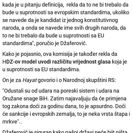
kada je u pitanju definicija, rekla da to ne bi trebalo da
bude u suprotnosti sa evropskim standardima, ukoliko
se navede da je kandidat iz jednog konstitutivnog
naroda, a onda se navede ime svih drugih naroda, da
to ne bi trebalo da bude u suprotnosti sa EU
standardima", poručio je Džaferović.
Kako je pojasnio, ova komisija je također rekla da
H
DZ-ov model uvodi različitu vrijednost glasa
koja je
u suprotnosti sa EU standardima.
On je za
Hayat
govorio i o Narodnoj skupštini RS:
"
Odustali su od udara na poreski sistem i udara na
Oružane snage BiH. Zatim najavaljuju da će primjena
tog zakona doći za godinu dana, to je apsurdno. Doći
će sankcije i evropskih zemalja, to je neka vrsta štapa i
mrkve"..
Džaferović je siguran kako našoj državi neće biit ništa.