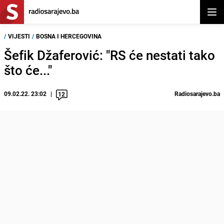
Otvor
/
VIJESTI
/
BOSNA I HERCEGOVINA
Šefik Džaferović: "RS će nestati tako
što će..."
09.02.22. 23:02
Radiosarajevo.ba
12