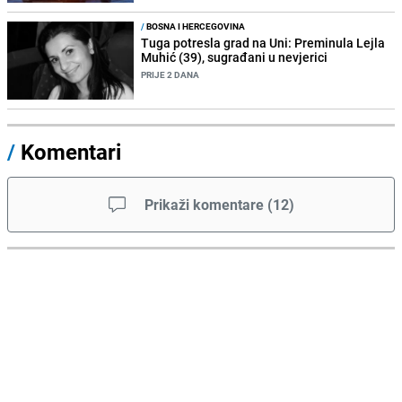
/
BOSNA I HERCEGOVINA
Tuga potresla grad na Uni: Preminula Lejla
Muhić (39), sugrađani u nevjerici
PRIJE 2 DANA
/
Komentari
Prikaži komentare
(
12
)