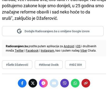
poštujemo zakone koje smo donijeli, u 25 godina smo
značajne reforme obavili i sad neko hoće to da
sruši", zaključio je Džaferović.
Dodajte Radiosarajevo.ba u omiljene Google izvore
Radiosarajevo.ba
pratite putem aplikacije za
Android
|
iOS
i društvenih
mreža
Twitter
|
Facebook
|
Instagram
, kao i putem našeg
Viber
Chata.
#Šefik Džaferović
#Milorad Dodik
#HDZ BiH