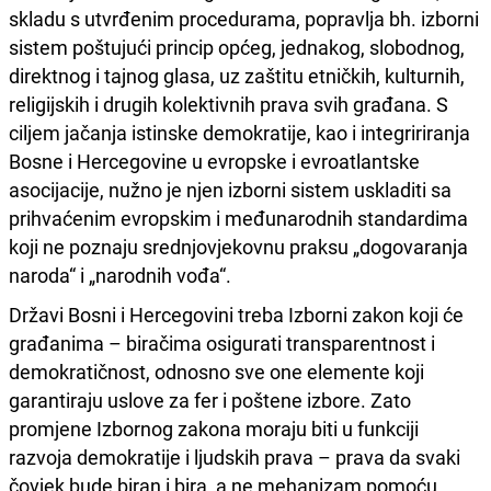
skladu s utvrđenim procedurama, popravlja bh. izborni
sistem poštujući princip općeg, jednakog, slobodnog,
direktnog i tajnog glasa, uz zaštitu etničkih, kulturnih,
religijskih i drugih kolektivnih prava svih građana. S
ciljem jačanja istinske demokratije, kao i integririranja
Bosne i Hercegovine u evropske i evroatlantske
asocijacije, nužno je njen izborni sistem uskladiti sa
prihvaćenim evropskim i međunarodnih standardima
koji ne poznaju srednjovjekovnu praksu „dogovaranja
naroda“ i „narodnih vođa“.
Državi Bosni i Hercegovini treba Izborni zakon koji će
građanima – biračima osigurati transparentnost i
demokratičnost, odnosno sve one elemente koji
garantiraju uslove za fer i poštene izbore. Zato
promjene Izbornog zakona moraju biti u funkciji
razvoja demokratije i ljudskih prava – prava da svaki
čovjek bude biran i bira, a ne mehanizam pomoću