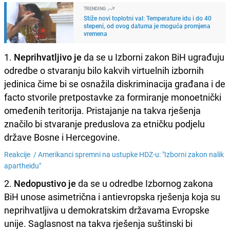
TRENDING
Stiže novi toplotni val: Temperature idu i do 40
stepeni, od ovog datuma je moguća promjena
vremena
1.
Neprihvatljivo je
da se u Izborni zakon BiH ugrađuju
odredbe o stvaranju bilo kakvih virtuelnih izbornih
jedinica čime bi se osnažila diskriminacija građana i de
facto stvorile pretpostavke za formiranje monoetnički
omeđenih teritorija. Pristajanje na takva rješenja
značilo bi stvaranje preduslova za etničku podjelu
države Bosne i Hercegovine.
Reakcije /
Amerikanci spremni na ustupke HDZ-u: "Izborni zakon nalik
apartheidu"
2.
Nedopustivo je
da se u odredbe Izbornog zakona
BiH unose asimetrična i antievropska rješenja koja su
neprihvatljiva u demokratskim državama Evropske
unije. Saglasnost na takva rješenja suštinski bi