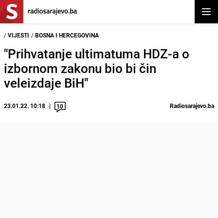
Otvor
/
VIJESTI
/
BOSNA I HERCEGOVINA
"Prihvatanje ultimatuma HDZ-a o
izbornom zakonu bio bi čin
veleizdaje BiH"
23.01.22. 10:18
Radiosarajevo.ba
10