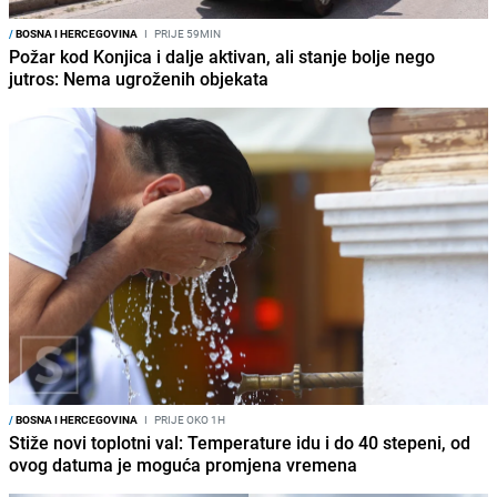
/
BOSNA I HERCEGOVINA
I
PRIJE 59MIN
Požar kod Konjica i dalje aktivan, ali stanje bolje nego
jutros: Nema ugroženih objekata
/
BOSNA I HERCEGOVINA
I
PRIJE OKO 1H
Stiže novi toplotni val: Temperature idu i do 40 stepeni, od
ovog datuma je moguća promjena vremena