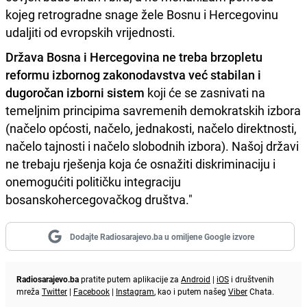
kojeg retrogradne snage žele Bosnu i Hercegovinu
udaljiti od evropskih vrijednosti.
Država Bosna i Hercegovina ne treba brzopletu
reformu izbornog zakonodavstva već stabilan i
dugoročan izborni sistem
koji će se zasnivati na
temeljnim principima savremenih demokratskih izbora
(načelo općosti, načelo, jednakosti, načelo direktnosti,
načelo tajnosti i načelo slobodnih izbora). Našoj državi
ne trebaju rješenja koja će osnažiti diskriminaciju i
onemogućiti političku integraciju
bosanskohercegovačkog društva."
Dodajte Radiosarajevo.ba u omiljene Google izvore
Radiosarajevo.ba
pratite putem aplikacije za
Android
|
iOS
i društvenih
mreža
Twitter
|
Facebook
|
Instagram
, kao i putem našeg
Viber
Chata.