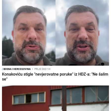
/
BOSNA I HERCEGOVINA
I
PRIJE OKO 1H
Konakoviću stigle "nevjerovatne poruke" iz HDZ-a: "Ne šalim
se"