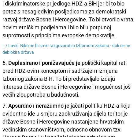
i diskriminatorske prijedloge HDZ-a BiH jer bi to bio
potez s nesagledivim posljedicama za demokratski
razvoj države Bosne i Hercegovine. To bi otvorilo vrata
novim etničkim podjelama i bilo bi u potpunoj
suprotnosti s principima evropske demokratije.
! /
Lavić: Niko ne bi smio razgovarati o Izbornom zakonu - dok se ne
deblokira država
6.
Deplasirano i ponižavajuće je
politički kapitulirati
pred HDZ-ovim konceptom i sadržajem izmjena
Izbornog zakona BiH. To bi predstavljalo izdaju
interesa države Bosne i Hercegovine i mogućnost još
većih zloupotreba u budućnosti.
7.
Apsurdno i nerazumno je
jačati politiku HDZ-a koja
evidentno ide u smjeru zaokruživanja dijela teritorije
države Bosne i Hercegovine nastanjene hrvatskim
većinskim stanovništvom, odnosno obnovom tzv.