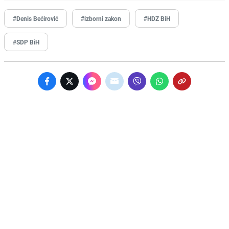
#Denis Bećirović
#izborni zakon
#HDZ BiH
#SDP BiH