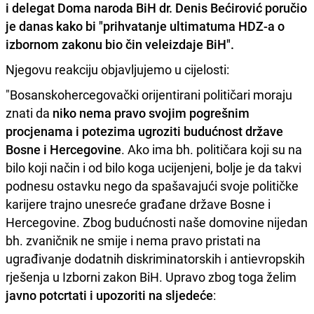
i delegat Doma naroda BiH
dr. Denis Bećirović
poručio
je danas kako bi "prihvatanje ultimatuma HDZ-a o
izbornom zakonu bio čin veleizdaje BiH".
Njegovu reakciju objavljujemo u cijelosti:
"Bosanskohercegovački orijentirani političari moraju
znati da
niko nema pravo svojim pogrešnim
procjenama i potezima ugroziti budućnost države
Bosne i Hercegovine
. Ako ima bh. političara koji su na
bilo koji način i od bilo koga ucijenjeni, bolje je da takvi
podnesu ostavku nego da spašavajući svoje političke
karijere trajno unesreće građane države Bosne i
Hercegovine. Zbog budućnosti naše domovine nijedan
bh. zvaničnik ne smije i nema pravo pristati na
ugrađivanje dodatnih diskriminatorskih i antievropskih
rješenja u Izborni zakon BiH. Upravo zbog toga želim
javno potcrtati i upozoriti na sljedeće
: