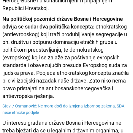
Herceg-Bosne i u konačnici njenim pripajanjem
Republici Hrvatskoj.
Na političkoj pozornici države Bosne i Hercegovine
odvija se sudar dva politička koncepta:
etnokratskog
(antievropskog) koji traži produbljivanje segregacije u
bh. društvu i potpunu dominaciju etničkih grupa u
političkom predstavljanju, te demokratskog
(evropskog) koji se zalaže za poštivanje evropskih
standarda i obavezujućih presuda Evropskog suda za
ljudska prava. Pobjeda etnokratskog koncepta značila
bi civilizacijski nazadak naše države. Zato niko nema
pravo pristajati na antibosanskohercegovačka i
antievropska rješenja.
Stav /
Osmanović: Ne mora doći do izmjena Izbornog zakona, SDA
neće etničke podjele
U interesu građana države Bosna i Hercegovina ne
treba bježati da se u legalnim državnim organima, u