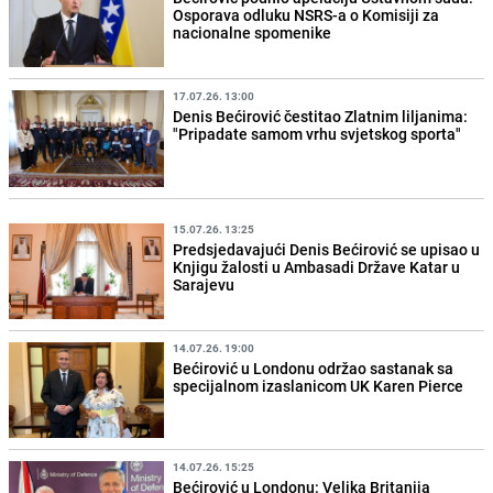
Osporava odluku NSRS-a o Komisiji za
nacionalne spomenike
17.07.26. 13:00
Denis Bećirović čestitao Zlatnim liljanima:
"Pripadate samom vrhu svjetskog sporta"
15.07.26. 13:25
Predsjedavajući Denis Bećirović se upisao u
Knjigu žalosti u Ambasadi Države Katar u
Sarajevu
14.07.26. 19:00
Bećirović u Londonu održao sastanak sa
specijalnom izaslanicom UK Karen Pierce
14.07.26. 15:25
Bećirović u Londonu: Velika Britanija