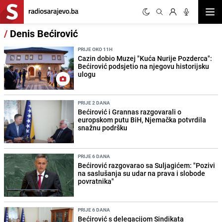
Otvor
/
Denis Bećirović
PRIJE OKO 11H
Cazin dobio Muzej "Kuća Nurije Pozderca":
Bećirović podsjetio na njegovu historijsku
ulogu
PRIJE 2 DANA
Bećirović i Grannas razgovarali o
europskom putu BiH, Njemačka potvrdila
snažnu podršku
PRIJE 6 DANA
Bećirović razgovarao sa Suljagićem: "Pozivi
na saslušanja su udar na prava i slobode
povratnika"
PRIJE 6 DANA
Bećirović s delegacijom Sindikata