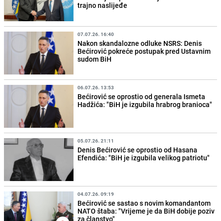
trajno naslijeđe
07.07.26. 16:40
Nakon skandalozne odluke NSRS: Denis
Bećirović pokreće postupak pred Ustavnim
sudom BiH
06.07.26. 13:53
Bećirović se oprostio od generala Ismeta
Hadžića: "BiH je izgubila hrabrog branioca"
05.07.26. 21:11
Denis Bećirović se oprostio od Hasana
Efendića: "BiH je izgubila velikog patriotu"
04.07.26. 09:19
Bećirović se sastao s novim komandantom
NATO štaba: "Vrijeme je da BiH dobije poziv
za članstvo"