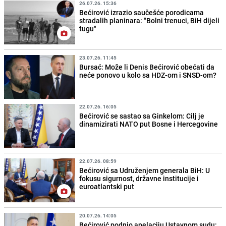
26.07.26. 15:36
Bećirović izrazio saučešće porodicama
stradalih planinara: "Bolni trenuci, BiH dijeli
tugu"
23.07.26. 11:45
Bursać: Može li Denis Bećirović obećati da
neće ponovo u kolo sa HDZ-om i SNSD-om?
22.07.26. 16:05
Bećirović se sastao sa Ginkelom: Cilj je
dinamizirati NATO put Bosne i Hercegovine
22.07.26. 08:59
Bećirović sa Udruženjem generala BiH: U
fokusu sigurnost, državne institucije i
euroatlantski put
20.07.26. 14:05
Bećirović podnio apelaciju Ustavnom sudu: