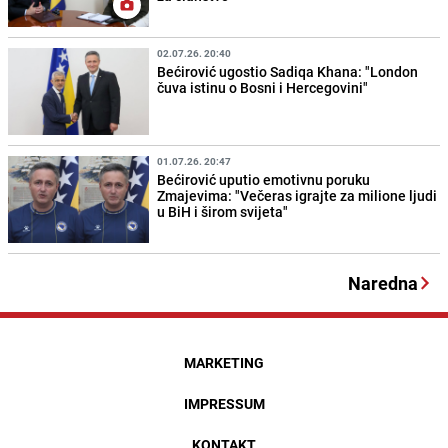
02.07.26. 20:40
Bećirović ugostio Sadiqa Khana: "London
čuva istinu o Bosni i Hercegovini"
01.07.26. 20:47
Bećirović uputio emotivnu poruku
Zmajevima: "Večeras igrajte za milione ljudi
u BiH i širom svijeta"
Naredna
MARKETING
IMPRESSUM
KONTAKT