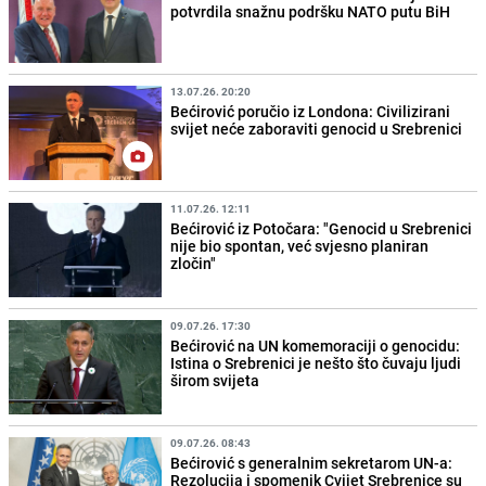
potvrdila snažnu podršku NATO putu BiH
13.07.26. 20:20
Bećirović poručio iz Londona: Civilizirani
svijet neće zaboraviti genocid u Srebrenici
11.07.26. 12:11
Bećirović iz Potočara: "Genocid u Srebrenici
nije bio spontan, već svjesno planiran
zločin"
09.07.26. 17:30
Bećirović na UN komemoraciji o genocidu:
Istina o Srebrenici je nešto što čuvaju ljudi
širom svijeta
09.07.26. 08:43
Bećirović s generalnim sekretarom UN-a:
Rezolucija i spomenik Cvijet Srebrenice su