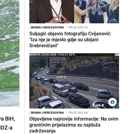
/
BOSNA I HERCEGOVINA
I
PRIJE OKO 1H
Suljagić objavio fotografiju Cvijanović:
"Iza nje je mjesto gdje su ubijani
Srebreničani"
/
BOSNA I HERCEGOVINA
I
PRIJE OKO 3H
va BiH,
Objavljene najnovije informacije: Na ovim
graničnim prijelazima su najduža
 HDZ-a
zadržavanja