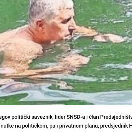
njegov politički saveznik, lider SNSD-a i član Predsjedništ
renutke na političkom, pa i privatnom planu, predsjednik