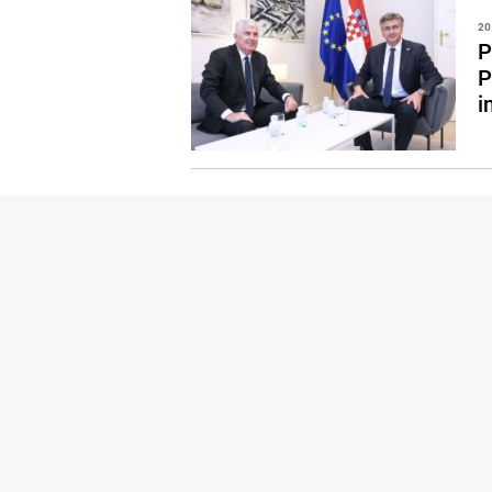
20
P
P
i