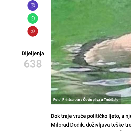
Dijeljenja
638
Foto: Printscreen / Čović pliva u Trebižatu
Dok traje vruće političko ljeto, a 
Milorad Dodik
, doživljava teške t