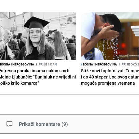
BOSNA I HERCEGOVINA
I
PRIJE 1 DAN
/
BOSNA I HERCEGOVINA
I
PRIJE OKO 
Potresna poruka imama nakon smrti
Stiže novi toplotni val: Temp
Aldine Ljubunčić: "Dunjaluk ne vrijedi ni
i do 40 stepeni, od ovog datu
koliko krilo komarca"
moguća promjena vremena
Prikaži komentare
(
9
)