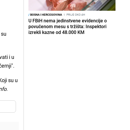
/
BOSNA I HERCEGOVINA
I
PRIJE OKO 4H
U FBiH nema jedinstvene evidencije o
povučenom mesu s tržišta: Inspektori
izrekli kazne od 48.000 KM
 su
ati i u
ernji".
oji su u
nfo
.