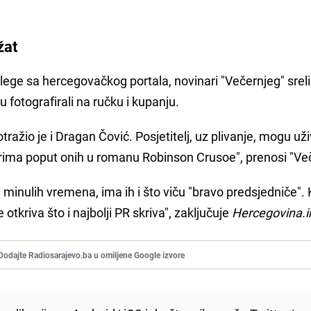
žat
olege sa hercegovačkog portala, novinari "Večernjeg" sreli
u fotografirali na ručku i kupanju.
potražio je i Dragan Čović. Posjetitelj, uz plivanje, mogu uživ
orima poput onih u romanu Robinson Crusoe", prenosi "Več
 minulih vremena, ima ih i što viču "bravo predsjedniče". K
tkriva što i najbolji PR skriva", zaključuje
Hercegovina.i
Dodajte Radiosarajevo.ba u omiljene Google izvore