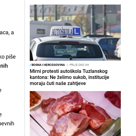
naca, a
ko piše
dnih
/
BOSNA I HERCEGOVINA
I
PRIJE OKO 3H
Mirni protesti autoškola Tuzlanskog
kantona: Ne želimo sukob, institucije
moraju čuti naše zahtjeve
e
e
dnevnih