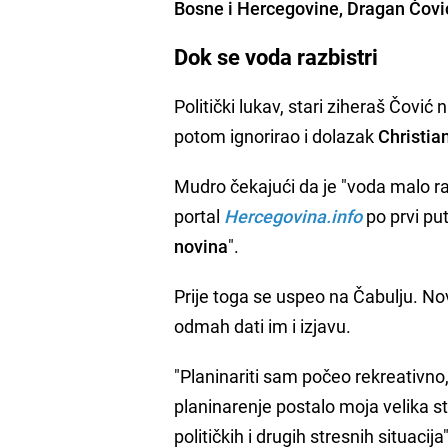
Bosne i Hercegovine,
Dragan Čovi
Dok se voda razbistri
Politički lukav, stari ziheraš Čović
potom ignorirao i dolazak
Christia
Mudro čekajući da je "voda malo raz
portal
Hercegovina.info
po prvi put
novina
".
Prije toga se uspeo na Čabulju. Novi
odmah dati im i izjavu.
"Planinariti sam počeo rekreativno, 
planinarenje postalo moja velika s
političkih i drugih stresnih situacij