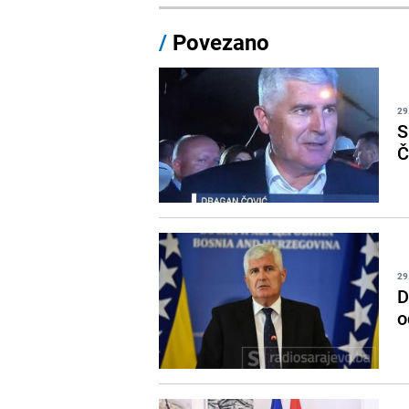
/
Povezano
29
S
Č
29
D
o