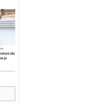
20H
erature idu
ma je