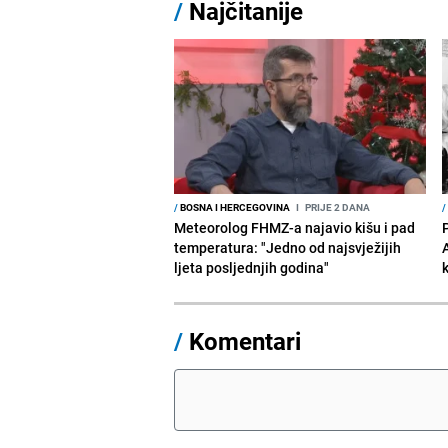
/
Najčitanije
/
BOSNA I HERCEGOVINA
I
PRIJE 2 DANA
/
Meteorolog FHMZ-a najavio kišu i pad
temperatura: "Jedno od najsvježijih
ljeta posljednjih godina"
/
Komentari