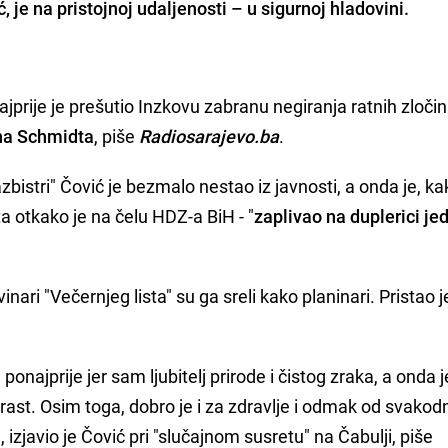
ć
, je na pristojnoj udaljenosti – u sigurnoj hladovini.
 najprije je prešutio Inzkovu zabranu negiranja ratnih zloči
na Schmidta
, piše
Radiosarajevo.ba
.
bistri" Čović je bezmalo nestao iz javnosti, a onda je, ka
a otkako je na čelu HDZ-a BiH - "
zaplivao na duplerici je
nari "Večernjeg lista" su ga sreli kako planinari. Pristao j
ponajprije jer sam ljubitelj prirode i čistog zraka, a onda j
trast. Osim toga, dobro je i za zdravlje i odmak od svako
a", izjavio je Čović pri "slučajnom susretu" na Čabulji, piše