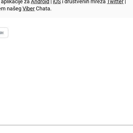
aplikacije za
Android
|
iOS
i društvenih mreža
Twitter
|
utem našeg
Viber
Chata.
iH