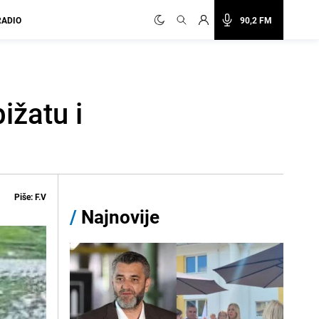
RADIO
90,2 FM
ižatu i
Piše: F.V
/
Najnovije