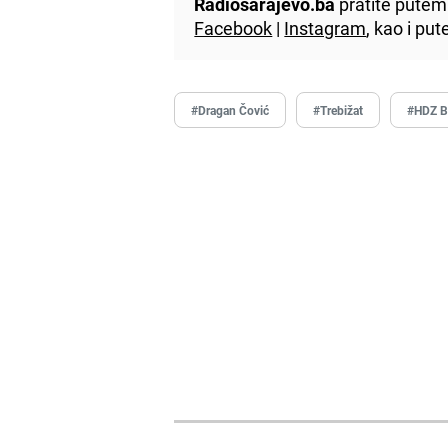
Radiosarajevo.ba
pratite putem 
Facebook
|
Instagram
, kao i p
#Dragan Čović
#Trebižat
#HDZ B