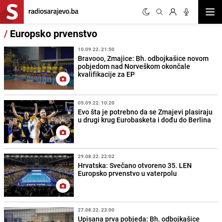
Otvor
/
Europsko prvenstvo
10.09.22. 21:50
Bravooo, Zmajice: Bh. odbojkašice novom
pobjedom nad Norveškom okončale
kvalifikacije za EP
05.09.22. 10:20
Evo šta je potrebno da se Zmajevi plasiraju
u drugi krug Eurobasketa i dođu do Berlina
29.08.22. 22:02
Hrvatska: Svečano otvoreno 35. LEN
Europsko prvenstvo u vaterpolu
27.08.22. 23:00
Upisana prva pobjeda: Bh. odbojkašice