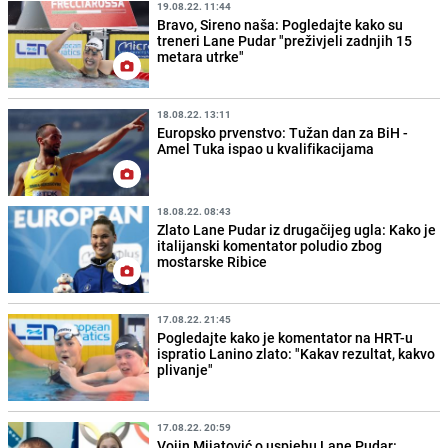
19.08.22. 11:44
Bravo, Sireno naša: Pogledajte kako su
treneri Lane Pudar "preživjeli zadnjih 15
metara utrke"
18.08.22. 13:11
Europsko prvenstvo: Tužan dan za BiH -
Amel Tuka ispao u kvalifikacijama
18.08.22. 08:43
Zlato Lane Pudar iz drugačijeg ugla: Kako je
italijanski komentator poludio zbog
mostarske Ribice
17.08.22. 21:45
Pogledajte kako je komentator na HRT-u
ispratio Lanino zlato: "Kakav rezultat, kakvo
plivanje"
17.08.22. 20:59
Vojin Mijatović o uspjehu Lane Pudar: