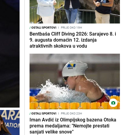
/
OSTALI SPORTOVI
I
PRIJE OKO 19H
Bentbaša Cliff Diving 2026: Sarajevo 8. i
9. augusta domaćin 12. izdanja
atraktivnih skokova u vodu
/
OSTALI SPORTOVI
I
PRIJE OKO 23H
Iman Avdić iz Olimpijskog bazena Otoka
prema medaljama: "Nemojte prestati
sanjati velike snove"