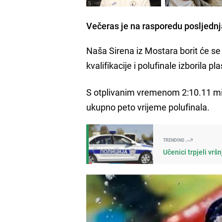
Večeras je na rasporedu posljedn
Naša Sirena iz Mostara borit će se 
kvalifikacije i polufinale izborila
S otplivanim vremenom 2:10.11 minu
ukupno peto vrijeme polufinala.
TRENDING
Učenici trpjeli vrš