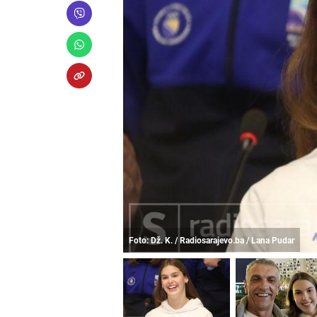
Foto: Dž. K. / Radiosarajevo.ba / Lana Pudar