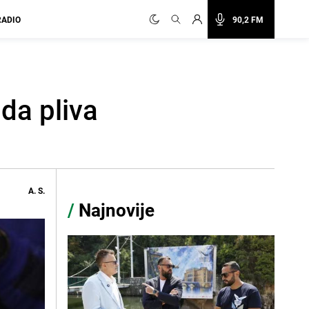
RADIO
90,2 FM
da pliva
A. S.
/
Najnovije