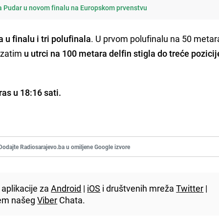
 Pudar u novom finalu na Europskom prvenstvu
 u finalu i tri polufinala
. U prvom polufinalu na 50 metar
i zatim
u utrci na 100 metara delfin stigla do treće pozicij
as u 18:16 sati.
Dodajte Radiosarajevo.ba u omiljene Google izvore
aplikacije za
Android
|
iOS
i društvenih mreža
Twitter
|
utem našeg
Viber
Chata.