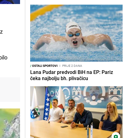
oz
bilo
/
OSTALI SPORTOVI
I
PRIJE 2 DANA
Lana Pudar predvodi BiH na EP: Pariz
čeka najbolju bh. plivačicu