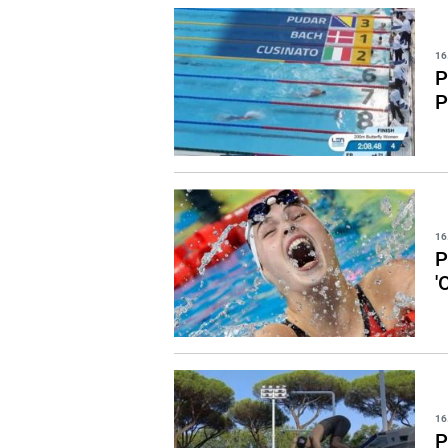
16
P
P
16
P
'
16
P