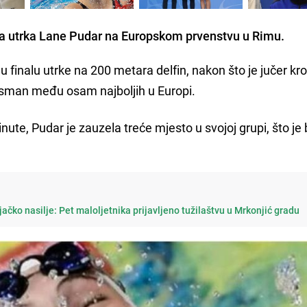
ja utrka Lane Pudar na Europskom prvenstvu u Rimu.
u finalu utrke na 200 metara delfin, nakon što je jučer kr
 plasman među osam najboljih u Europi.
te, Pudar je zauzela treće mjesto u svojoj grupi, što je 
njačko nasilje: Pet maloljetnika prijavljeno tužilaštvu u Mrkonjić gradu