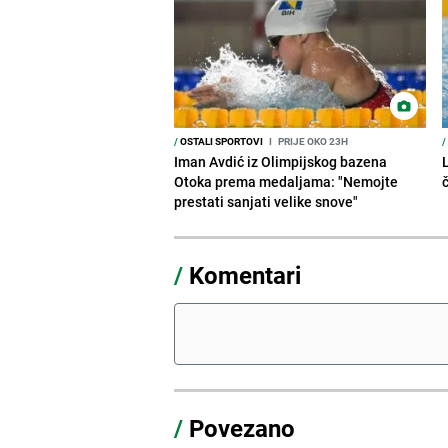
/
OSTALI SPORTOVI
I
PRIJE OKO 23H
/
Iman Avdić iz Olimpijskog bazena
Otoka prema medaljama: "Nemojte
prestati sanjati velike snove"
/
Komentari
/
Povezano