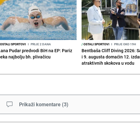
OSTALI SPORTOVI
I
PRIJE 2 DANA
/
OSTALI SPORTOVI
I
PRIJE OKO 19H
Lana Pudar predvodi BiH na EP: Pariz
Bentbaša Cliff Diving 2026: S
čeka najbolju bh. plivačicu
i 9. augusta domaćin 12. izda
atraktivnih skokova u vodu
Prikaži komentare
(
3
)