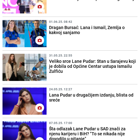
01.06.25. 08:42
Dragan Bursać: Lana i Ismail, Zemlja o
kakvoj sanjamo
31.05.25. 22:55
Veliko srce Lane Pudar: Stan u Sarajevu koji
je dobila od Općine Centar ustupa Ismailu
Zulfiću
24.05.25. 12:27
Lana Pudar u drugačijem izdanju, blista od
sreće
07.05.25. 17:00
Šta odlazak Lane Pudar u SAD znači za
njenu karijeru i BiH? "To se nikada nije
dovodilo u pitanje"