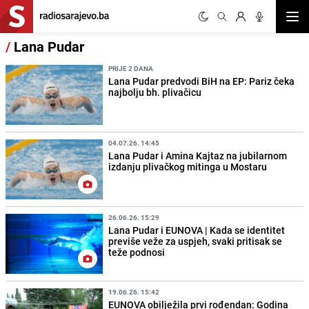
Otvor
/
Lana Pudar
PRIJE 2 DANA
Lana Pudar predvodi BiH na EP: Pariz čeka
najbolju bh. plivačicu
04.07.26. 14:45
Lana Pudar i Amina Kajtaz na jubilarnom
izdanju plivačkog mitinga u Mostaru
26.06.26. 15:29
Lana Pudar i EUNOVA | Kada se identitet
previše veže za uspjeh, svaki pritisak se
teže podnosi
19.06.26. 15:42
EUNOVA obilježila prvi rođendan: Godina