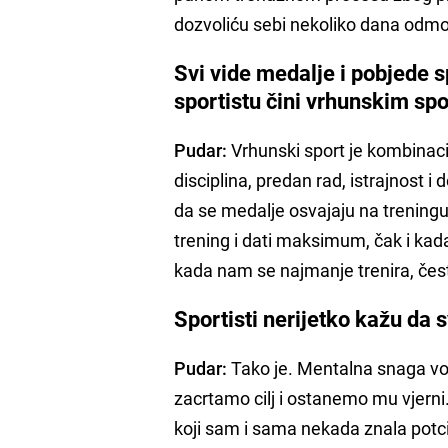
dozvoliću sebi nekoliko dana odmo
Svi vide medalje i pobjede sp
sportistu čini vrhunskim sp
Pudar:
Vrhunski sport je kombinaci
disciplina, predan rad, istrajnost i 
da se medalje osvajaju na trening
trening i dati maksimum, čak i kada
kada nam se najmanje trenira, čest
Sportisti nerijetko kažu da 
Pudar:
Tako je. Mentalna snaga vodi
zacrtamo cilj i ostanemo mu vjerni. 
koji sam i sama nekada znala potcij