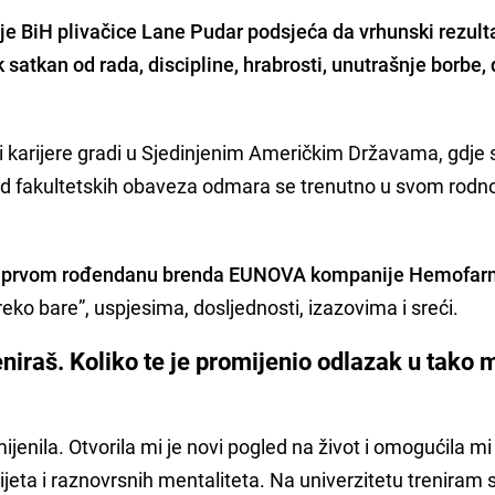
nije BiH plivačice Lane Pudar podsjeća da vrhunski rezult
 satkan od rada, discipline, hrabrosti, unutrašnje borbe,
i karijere gradi u Sjedinjenim Američkim Državama, gdje s
 a od fakultetskih obaveza odmara se trenutno u svom rod
na prvom rođendanu brenda EUNOVA kompanije Hemofa
„preko bare”, uspjesima, dosljednosti, izazovima i sreći.
reniraš. Koliko te je promijenio odlazak u tako 
enila. Otvorila mi je novi pogled na život i omogućila mi
ijeta i raznovrsnih mentaliteta. Na univerzitetu treniram 