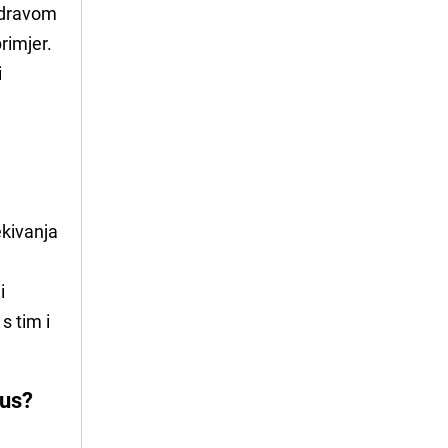
 zdravom
rimjer.
i
ekivanja
i
s tim i
kus?