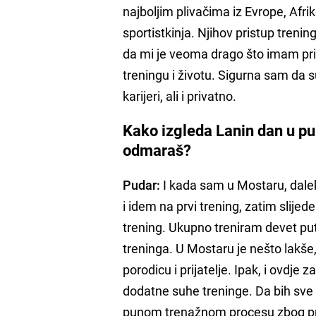
najboljim plivačima iz Evrope, Afr
sportistkinja. Njihov pristup trenin
da mi je veoma drago što imam pri
treningu i životu. Sigurna sam da s
karijeri, ali i privatno.
Kako izgleda Lanin dan u p
odmaraš?
Pudar:
I kada sam u Mostaru, dale
i idem na prvi trening, zatim slij
trening. Ukupno treniram devet puta
treninga. U Mostaru je nešto lakš
porodicu i prijatelje. Ipak, i ovdje
dodatne suhe treninge. Da bih sve s
punom trenažnom procesu zbog pr