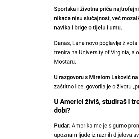
Sportska i životna priča najtrofej
nikada nisu slučajnost, već mozaik
navika i brige o tijelu i umu.
Danas, Lana novo poglavlje života 
trenira na University of Virginia,
Mostaru.
U razgovoru s Mirelom Laković 
zaštitno lice, govorila je o životu 
U Americi živiš, studiraš i t
dobi?
Pudar:
Amerika me je sigurno promij
upoznam ljude iz raznih dijelova sv