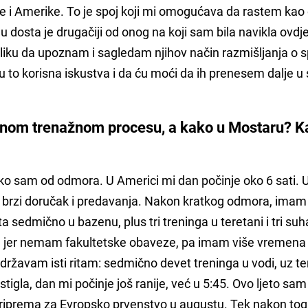
ike i Amerike. To je spoj koji mi omogućava da rastem kao
gu dosta je drugačiji od onog na koji sam bila navikla ovdj
liku da upoznam i sagledam njihov način razmišljanja o s
u to korisna iskustva i da ću moći da ih prenesem dalje u 
unom trenažnom procesu, a kako u Mostaru? K
ko sam od odmora. U Americi mi dan počinje oko 6 sati.
ede brzi doručak i predavanja. Nakon kratkog odmora, imam
 sedmično u bazenu, plus tri treninga u teretani i tri suh
e, jer nemam fakultetske obaveze, pa imam više vremena
 zadržavam isti ritam: sedmično devet treninga u vodi, uz te
tigla, dan mi počinje još ranije, već u 5:45. Ovo ljeto sam
iprema za Evropsko prvenstvo u augustu. Tek nakon to