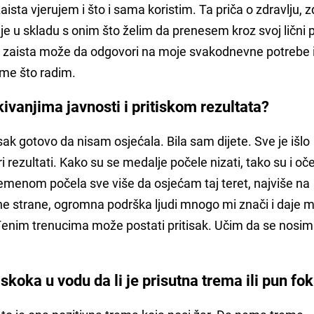
aista vjerujem i što i sama koristim. Ta priča o zdravlju,
 je u skladu s onim što želim da prenesem kroz svoj lični p
i zaista može da odgovori na moje svakodnevne potrebe 
me što radim.
ivanjima javnosti i pritiskom rezultata?
isak gotovo da nisam osjećala. Bila sam dijete. Sve je išlo
ri rezultati. Kako su se medalje počele nizati, tako su i oč
vremenom počela sve više da osjećam taj teret, najviše na
ne strane, ogromna podrška ljudi mnogo mi znači i daje m
đenim trenucima može postati pritisak. Učim da se nosim 
skoka u vodu da li je prisutna trema ili pun fo