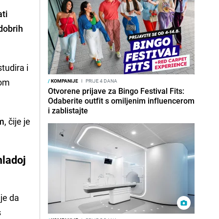
ati
 dobrih
tudira i
nom
/
KOMPANIJE
I
PRIJE 4 DANA
Otvorene prijave za Bingo Festival Fits:
Odaberite outfit s omiljenim influencerom
i zablistajte
rm
, čije je
mladoj
 je da
s