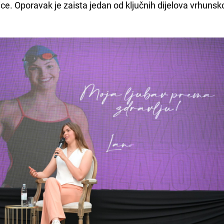
ice. Oporavak je zaista jedan od ključnih dijelova vrhunsk