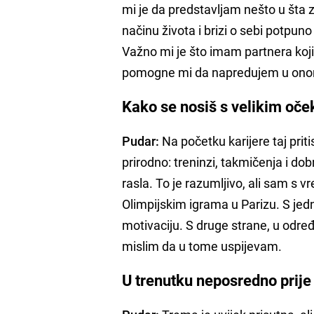
mi je da predstavljam nešto u šta z
načinu života i brizi o sebi potpuno
Važno mi je što imam partnera koj
pomogne mi da napredujem u ono
Kako se nosiš s velikim oček
Pudar:
Na početku karijere taj prit
prirodno: treninzi, takmičenja i dob
rasla. To je razumljivo, ali sam s 
Olimpijskim igrama u Parizu. S jed
motivaciju. S druge strane, u odre
mislim da u tome uspijevam.
U trenutku neposredno prije 