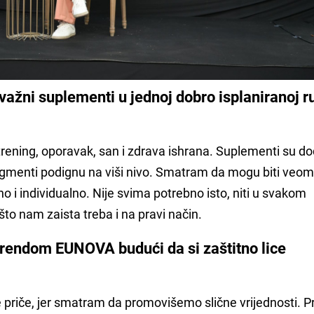
 važni suplementi u jednoj dobro isplaniranoj ru
?
rening, oporavak, san i zdrava ishrana. Suplementi su do
egmenti podignu na viši nivo. Smatram da mogu biti veo
o i individualno. Nije svima potrebno isto, niti u svakom
 što nam zaista treba i na pravi način.
brendom EUNOVA budući da si zaštitno lice
 priče, jer smatram da promovišemo slične vrijednosti. P