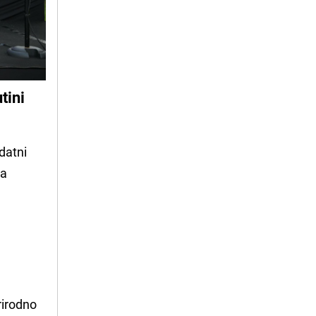
tini
datni
ma
rirodno