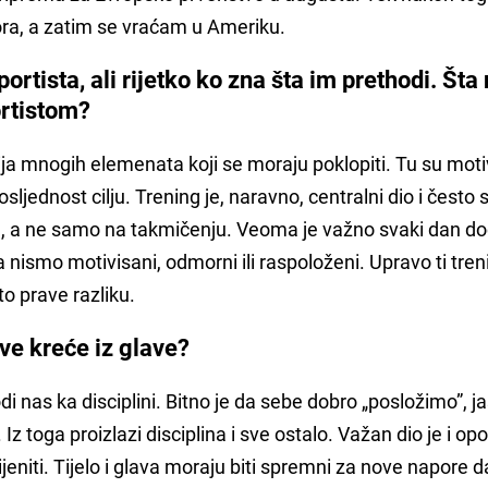
ra, a zatim se vraćam u Ameriku.
ortista, ali rijetko ko zna šta im prethodi. Št
ortistom?
ja mnogih elemenata koji se moraju poklopiti. Tu su moti
dosljednost cilju. Trening je, naravno, centralni dio i često
u, a ne samo na takmičenju. Veoma je važno svaki dan do
 nismo motivisani, odmorni ili raspoloženi. Upravo ti treni
o prave razliku.
sve kreće iz glave?
 nas ka disciplini. Bitno je da sebe dobro „posložimo”, j
Iz toga proizlazi disciplina i sve ostalo. Važan dio je i op
eniti. Tijelo i glava moraju biti spremni za nove napore 