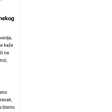
a nekog
vacija,
 se kaže
ći na
nzi,
asno
oravak,
da bismo