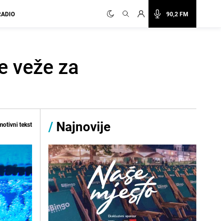
RADIO
90,2 FM
e veže za
/
Najnovije
otivni tekst