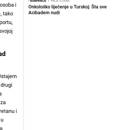
/
KOMPANIJE
I
PRIJE 5 DANA
 osoba i
Onkološko liječenje u Turskoj: Šta sve
Acibadem nudi
e, tako
portu,
svojoj
ad
 Ustajem
 drugi
a
 za
retanu i
 u
ga