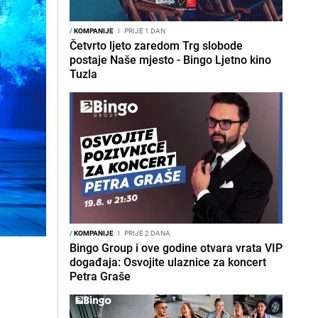
/
KOMPANIJE
I
PRIJE 1 DAN
Četvrto ljeto zaredom Trg slobode
postaje Naše mjesto - Bingo Ljetno kino
Tuzla
/
KOMPANIJE
I
PRIJE 2 DANA
Bingo Group i ove godine otvara vrata VIP
događaja: Osvojite ulaznice za koncert
Petra Graše