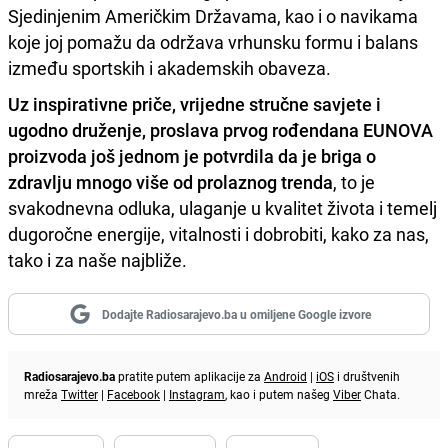
Sjedinjenim Američkim Državama, kao i o navikama
koje joj pomažu da održava vrhunsku formu i balans
između sportskih i akademskih obaveza.
Uz inspirativne priče, vrijedne stručne savjete i
ugodno druženje, proslava prvog rođendana EUNOVA
proizvoda još jednom je potvrdila da je briga o
zdravlju mnogo više od prolaznog trenda
, to je
svakodnevna odluka, ulaganje u kvalitet života i temelj
dugoročne energije, vitalnosti i dobrobiti, kako za nas,
tako i za naše najbliže.
Dodajte Radiosarajevo.ba u omiljene Google izvore
Radiosarajevo.ba
pratite putem aplikacije za
Android
|
iOS
i društvenih
mreža
Twitter
|
Facebook
|
Instagram
, kao i putem našeg
Viber
Chata.