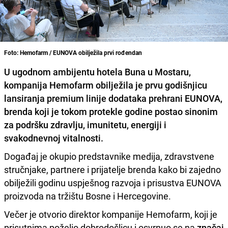
Foto: Hemofarm / EUNOVA obilježila prvi rođendan
U ugodnom ambijentu hotela Buna u Mostaru,
kompanija Hemofarm obilježila je prvu godišnjicu
lansiranja premium linije dodataka prehrani EUNOVA,
brenda koji je tokom protekle godine postao sinonim
za podršku zdravlju, imunitetu, energiji i
svakodnevnoj vitalnosti.
Događaj je okupio predstavnike medija, zdravstvene
stručnjake, partnere i prijatelje brenda kako bi zajedno
obilježili godinu uspješnog razvoja i prisustva EUNOVA
proizvoda na tržištu Bosne i Hercegovine.
Večer je otvorio direktor kompanije Hemofarm, koji je
prisutnima poželio dobrodošlicu i osvrnuo se na
značaj