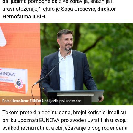
da ljudima pomogne da žive zdravije, snažnije i
uravnoteženije,“ rekao je
Saša Urošević, direktor
Hemofarma u BiH
.
Foto: Hemofarm: EUNOVA obilježila prvi rođendan
Tokom proteklih godinu dana, brojni korisnici imali su
priliku upoznati EUNOVA proizvode i uvrstiti ih u svoju
svakodnevnu rutinu, a obilježavanje prvog rođendana