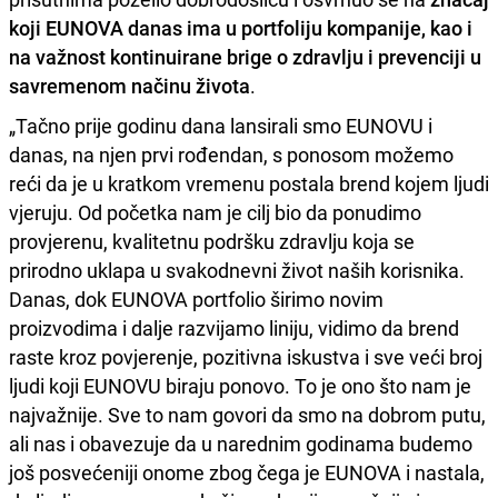
koji EUNOVA danas ima u portfoliju kompanije, kao i
na važnost kontinuirane brige o zdravlju i prevenciji u
savremenom načinu života
.
„Tačno prije godinu dana lansirali smo EUNOVU i
danas, na njen prvi rođendan, s ponosom možemo
reći da je u kratkom vremenu postala brend kojem ljudi
vjeruju. Od početka nam je cilj bio da ponudimo
provjerenu, kvalitetnu podršku zdravlju koja se
prirodno uklapa u svakodnevni život naših korisnika.
Danas, dok EUNOVA portfolio širimo novim
proizvodima i dalje razvijamo liniju, vidimo da brend
raste kroz povjerenje, pozitivna iskustva i sve veći broj
ljudi koji EUNOVU biraju ponovo. To je ono što nam je
najvažnije. Sve to nam govori da smo na dobrom putu,
ali nas i obavezuje da u narednim godinama budemo
još posvećeniji onome zbog čega je EUNOVA i nastala,