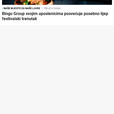
/
NAŠE MJESTO ZA NAŠE LJUDE
I
PRIJE 6 DANA
Bingo Group svojim uposlenicima posvećuje posebno lijep
festivalski trenutak