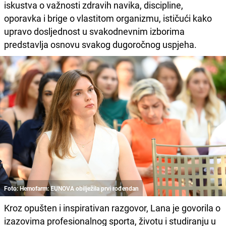
iskustva o važnosti zdravih navika, discipline,
oporavka i brige o vlastitom organizmu, ističući kako
upravo dosljednost u svakodnevnim izborima
predstavlja osnovu svakog dugoročnog uspjeha.
Foto: Hemofarm: EUNOVA obilježila prvi rođendan
Kroz opušten i inspirativan razgovor, Lana je govorila o
izazovima profesionalnog sporta, životu i studiranju u