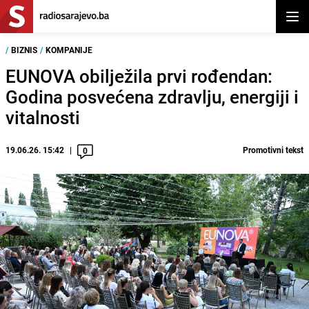
Otvor
/
BIZNIS
/
KOMPANIJE
EUNOVA obilježila prvi rođendan:
Godina posvećena zdravlju, energiji i
vitalnosti
19.06.26. 15:42
Promotivni tekst
0