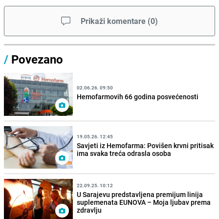
Prikaži komentare
(
0
)
/
Povezano
02.06.26. 09:50
Hemofarmovih 66 godina posvećenosti
19.05.26. 12:45
Savjeti iz Hemofarma: Povišen krvni pritisak
ima svaka treća odrasla osoba
22.09.25. 10:12
U Sarajevu predstavljena premijum linija
suplemenata EUNOVA – Moja ljubav prema
zdravlju