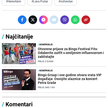
#Hemofarm
#Lana Pudar
#rođendan
/
Najčitanije
/
KOMPANIJE
Otvorene prijave za Bingo Festival Fits:
Odaberite outfit s omiljenim influencerom i
zablistajte
PRIJE 2 DANA
/
KOMPANIJE
Bingo Group i ove godine otvara vrata VIP
događaja: Osvojite ulaznice za koncert
Petra Graše
PRIJE OKO 15H
/
Komentari