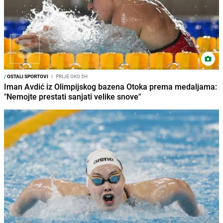
/
OSTALI SPORTOVI
I
PRIJE OKO 5H
Iman Avdić iz Olimpijskog bazena Otoka prema medaljama:
"Nemojte prestati sanjati velike snove"