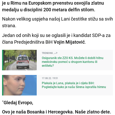
je u Rimu na Europskom prvenstvu osvojila zlatnu
medalju u disciplini 200 metara delfin stilom.
Nakon velikog uspjeha našoj Lani čestitke stižu sa svih
strana.
Jedan od onih koji su se oglasili je i kandidat SDP-a za
člana Predsjedništva BiH
Vojin Mijatović
.
TRENDING
Osiguranik ste ZZO KS. Možete li dobiti hitnu
medicinsku pomoć u drugom kantonu ili
entitetu?
17.08.22. 19:51
Plakala je Lana, plakala je i cijela BiH:
Pogledajte kako je naša Sirena ispratila himnu
"
Gledaj Evropo,
Ovo je naša Bosanka i Hercegovka. Naše zlatno dete.