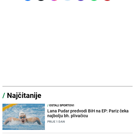
/
Najčitanije
/
OSTALI SPORTOVI
Lana Pudar predvodi BiH na EP: Pariz čeka
najbolju bh. plivačicu
PRIJE 1 DAN