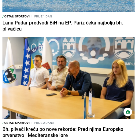
/
OSTALI SPORTOVI
I
PRIJE 1 DAN
Lana Pudar predvodi BiH na EP: Pariz čeka najbolju bh.
plivačicu
/
OSTALI SPORTOVI
I
PRIJE 2 DANA
Bh. plivači kreću po nove rekorde: Pred njima Europsko
prvenstvo i Mediteranske igre