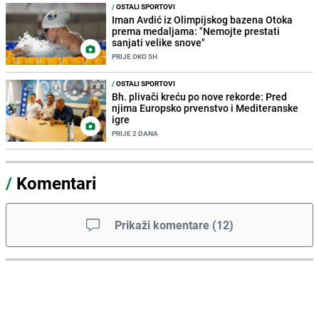
/
OSTALI SPORTOVI
Iman Avdić iz Olimpijskog bazena Otoka
prema medaljama: "Nemojte prestati
sanjati velike snove"
PRIJE OKO 5H
/
OSTALI SPORTOVI
Bh. plivači kreću po nove rekorde: Pred
njima Europsko prvenstvo i Mediteranske
igre
PRIJE 2 DANA
/
Komentari
Prikaži komentare
(
12
)