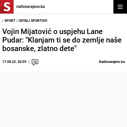
Otvor
/
SPORT
/
OSTALI SPORTOVI
Vojin Mijatović o uspjehu Lane
Pudar: "Klanjam ti se do zemlje naše
bosanske, zlatno dete"
17.08.22. 20:59
Radiosarajevo.ba
12