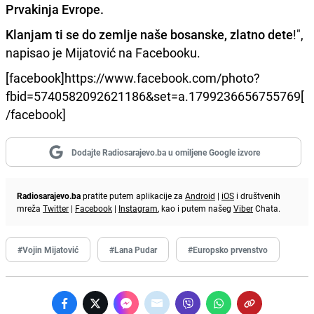
Prvakinja Evrope.
Klanjam ti se do zemlje naše bosanske, zlatno dete
!",
napisao je Mijatović na Facebooku.
[facebook]https://www.facebook.com/photo?
fbid=5740582092621186&set=a.1799236656755769[
/facebook]
Dodajte Radiosarajevo.ba u omiljene Google izvore
Radiosarajevo.ba
pratite putem aplikacije za
Android
|
iOS
i društvenih
mreža
Twitter
|
Facebook
|
Instagram
, kao i putem našeg
Viber
Chata.
#Vojin Mijatović
#Lana Pudar
#Europsko prvenstvo