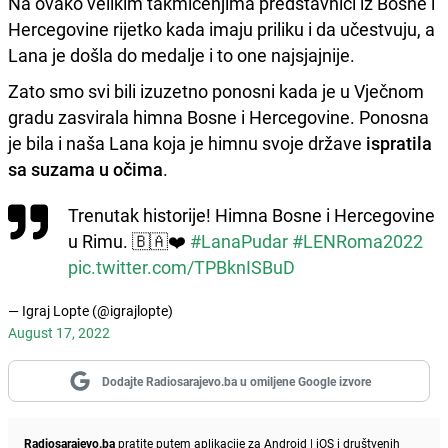
Na ovako velikim takmičenjima predstavnici iz Bosne i
Hercegovine rijetko kada imaju priliku i da učestvuju, a
Lana je došla do medalje i to one najsjajnije.
Zato smo svi bili izuzetno ponosni kada je u Vječnom
gradu zasvirala himna Bosne i Hercegovine. Ponosna
je bila i naša Lana koja je himnu svoje države
ispratila
sa suzama u očima
.
Trenutak historije! Himna Bosne i Hercegovine
u Rimu. 🇧🇦❤️
#LanaPudar
#LENRoma2022
pic.twitter.com/TPBknISBuD
— Igraj Lopte (@igrajlopte)
August 17, 2022
Dodajte Radiosarajevo.ba u omiljene Google izvore
Radiosarajevo.ba
pratite putem aplikacije za
Android
|
iOS
i društvenih