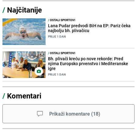
/
Najčitanije
/
OSTALI SPORTOVI
Lana Pudar predvodi BiH na EP: Pariz čeka
najbolju bh. plivačicu
PRIJE 1 DAN
/
OSTALI SPORTOVI
Bh. plivači kreću po nove rekorde: Pred
njima Europsko prvenstvo i Mediteranske
igre
PRIJE 1 DAN
/
Komentari
Prikaži komentare
(
18
)