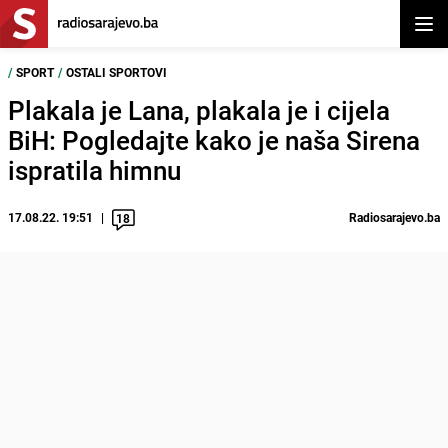
Otvor
/
SPORT
/
OSTALI SPORTOVI
Plakala je Lana, plakala je i cijela
BiH: Pogledajte kako je naša Sirena
ispratila himnu
17.08.22. 19:51
Radiosarajevo.ba
18