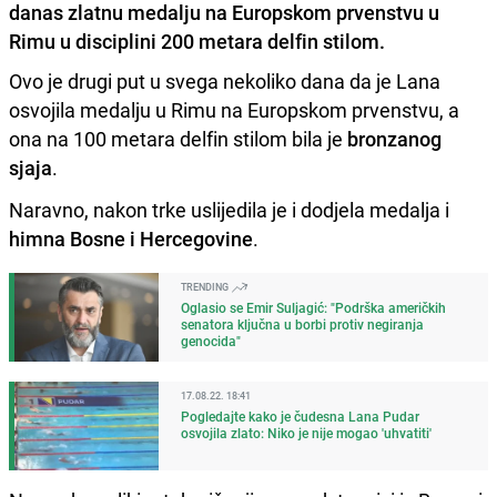
danas zlatnu medalju na Europskom prvenstvu u
Rimu u disciplini 200 metara delfin stilom.
Ovo je drugi put u svega nekoliko dana da je Lana
osvojila medalju u Rimu na Europskom prvenstvu, a
ona na 100 metara delfin stilom bila je
bronzanog
sjaja
.
Naravno, nakon trke uslijedila je i dodjela medalja i
himna Bosne i Hercegovine
.
TRENDING
Oglasio se Emir Suljagić: "Podrška američkih
senatora ključna u borbi protiv negiranja
genocida"
17.08.22. 18:41
Pogledajte kako je čudesna Lana Pudar
osvojila zlato: Niko je nije mogao 'uhvatiti'