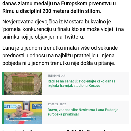
danas zlatnu medalju na Europskom prvenstvu u
Rimu u disciplini 200 metara delfin stilom.
Nevjerovatna djevojčica iz Mostara bukvalno je
'pomela' konkurenciju u finalu što se može vidjeti i na
snimku koji je objavljen na Twitteru.
Lana je u jednom trenutku imala i više od sekunde
prednosti u odnosu na najbližu pratiteljicu i njena
pobjeda ni u jednom trenutku nije došla u pitanje.
TRENDING
Radi se na sanaciji: Pogledajte kako danas
izgleda travnjak stadiona Koševo
17.08.22. 18:20
Bravo, vodena vilo: Nestvarna Lana Pudar je
europska prvakinja!