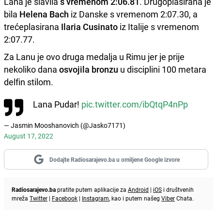
Lana je slavila
s vremenom 2:06.81
. Drugoplasirana je
bila
Helena Bach
iz Danske s vremenom 2:07.30, a
trećeplasirana
Ilaria Cusinato
iz Italije s vremenom
2:07.77.
Za Lanu je ovo druga medalja u Rimu jer je prije
nekoliko dana
osvojila bronzu
u disciplini 100 metara
delfin stilom.
Lana Pudar!
pic.twitter.com/ibQtqP4nPp
— Jasmin Mooshanovich (@Jasko7171)
August 17, 2022
Dodajte Radiosarajevo.ba u omiljene Google izvore
Radiosarajevo.ba
pratite putem aplikacije za
Android
|
iOS
i društvenih
mreža
Twitter
|
Facebook
|
Instagram
, kao i putem našeg
Viber
Chata.