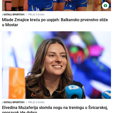
/
OSTALI SPORTOVI
I
PRIJE 3 DANA
Mlade Zmajice kreću po uspjeh: Balkansko prvenstvo stiže
u Mostar
/
OSTALI SPORTOVI
I
PRIJE 3 DANA
Elvedina Muzaferija slomila nogu na treningu u Švicarskoj,
oporavak ide dobro