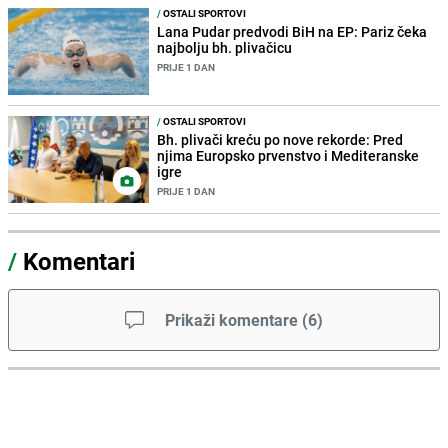
/
OSTALI SPORTOVI
Lana Pudar predvodi BiH na EP: Pariz čeka
najbolju bh. plivačicu
PRIJE 1 DAN
/
OSTALI SPORTOVI
Bh. plivači kreću po nove rekorde: Pred
njima Europsko prvenstvo i Mediteranske
igre
PRIJE 1 DAN
/
Komentari
Prikaži komentare
(
6
)