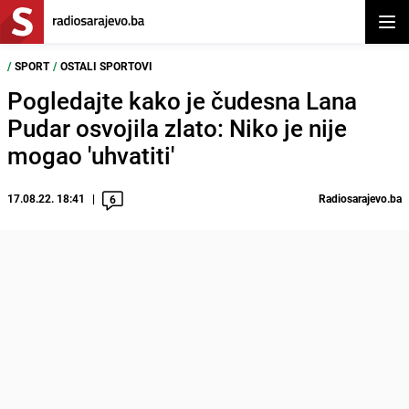
Otvor
/
SPORT
/
OSTALI SPORTOVI
Pogledajte kako je čudesna Lana
Pudar osvojila zlato: Niko je nije
mogao 'uhvatiti'
17.08.22. 18:41
Radiosarajevo.ba
6